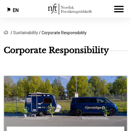
EN
Skip
Breadcrumb
Home
Sustainability
Corporate Responsibility
to
main
Corporate Responsibility
content