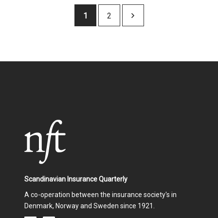
Pagination
Current
1
Page
2
page
Scandinavian Insurance Quarterly
A co-operation between the insurance society's in
Denmark, Norway and Sweden since 1921.