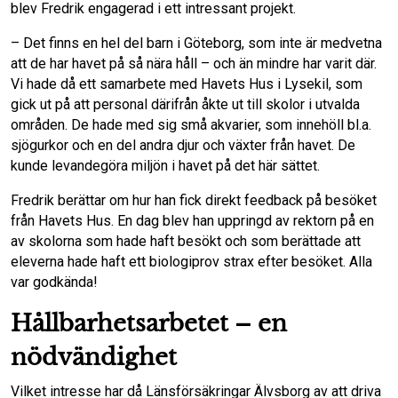
blev Fredrik engagerad i ett intressant projekt.
– Det finns en hel del barn i Göteborg, som inte är medvetna
att de har havet på så nära håll – och än mindre har varit där.
Vi hade då ett samarbete med Havets Hus i Lysekil, som
gick ut på att personal därifrån åkte ut till skolor i utvalda
områden. De hade med sig små akvarier, som innehöll bl.a.
sjögurkor och en del andra djur och växter från havet. De
kunde levandegöra miljön i havet på det här sättet.
Fredrik berättar om hur han fick direkt feedback på besöket
från Havets Hus. En dag blev han uppringd av rektorn på en
av skolorna som hade haft besökt och som berättade att
eleverna hade haft ett biologiprov strax efter besöket. Alla
var godkända!
Hållbarhetsarbetet – en
nödvändighet
Vilket intresse har då Länsförsäkringar Älvsborg av att driva