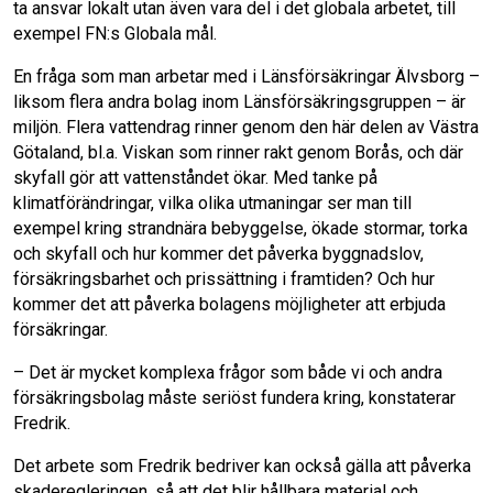
ta ansvar lokalt utan även vara del i det globala arbetet, till
exempel FN:s Globala mål.
En fråga som man arbetar med i Länsförsäkringar Älvsborg –
liksom flera andra bolag inom Länsförsäkringsgruppen – är
miljön. Flera vattendrag rinner genom den här delen av Västra
Götaland, bl.a. Viskan som rinner rakt genom Borås, och där
skyfall gör att vattenståndet ökar. Med tanke på
klimatförändringar, vilka olika utmaningar ser man till
exempel kring strandnära bebyggelse, ökade stormar, torka
och skyfall och hur kommer det påverka byggnadslov,
försäkringsbarhet och prissättning i framtiden? Och hur
kommer det att påverka bolagens möjligheter att erbjuda
försäkringar.
– Det är mycket komplexa frågor som både vi och andra
försäkringsbolag måste seriöst fundera kring, konstaterar
Fredrik.
Det arbete som Fredrik bedriver kan också gälla att påverka
skaderegleringen, så att det blir hållbara material och