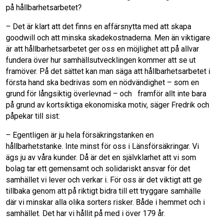
på hållbarhetsarbetet?
– Det är klart att det finns en affärsnytta med att skapa
goodwill och att minska skadekostnaderna. Men än viktigare
är att hållbarhetsarbetet ger oss en möjlighet att på allvar
fundera över hur samhällsutvecklingen kommer att se ut
framöver. På det sättet kan man säga att hållbarhetsarbetet i
första hand ska bedrivas som en nödvändighet – som en
grund för långsiktig överlevnad – och framför allt inte bara
på grund av kortsiktiga ekonomiska motiv, säger Fredrik och
påpekar till sist:
– Egentligen är ju hela försäkringstanken en
hållbarhetstanke. Inte minst för oss i Länsförsäkringar. Vi
ägs ju av våra kunder. Då är det en självklarhet att vi som
bolag tar ett gemensamt och solidariskt ansvar för det
samhället vi lever och verkar i. För oss är det viktigt att ge
tillbaka genom att på riktigt bidra till ett tryggare samhälle
där vi minskar alla olika sorters risker. Både i hemmet och i
samhället. Det har vi hållit på med i över 179 år.