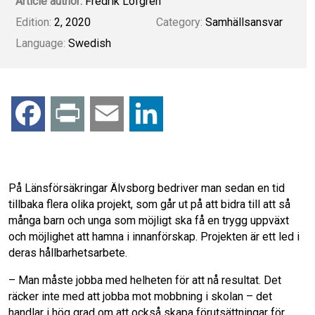
Article author:
Fredrik Löfgren
Edition:
2, 2020
Category:
Samhällsansvar
Language:
Swedish
F
P
E
L
a
r
m
i
c
i
a
n
På Länsförsäkringar Älvsborg bedriver man sedan en tid
tillbaka flera olika projekt, som går ut på att bidra till att så
e
n
i
k
många barn och unga som möjligt ska få en trygg uppväxt
och möjlighet att hamna i innanförskap. Projekten är ett led i
b
t
l
e
deras hållbarhetsarbete.
– Man måste jobba med helheten för att nå resultat. Det
o
d
räcker inte med att jobba mot mobbning i skolan – det
handlar i hög grad om att också skapa förutsättningar för