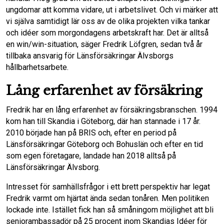
o
I
ungdomar att komma vidare, ut i arbetslivet. Och vi märker att
vi själva samtidigt lär oss av de olika projekten vilka tankar
k
n
och idéer som morgondagens arbetskraft har. Det är alltså
en win/win-situation, säger Fredrik Löfgren, sedan två år
tillbaka ansvarig för Länsförsäkringar Älvsborgs
hållbarhetsarbete.
Lång erfarenhet av försäkring
Fredrik har en lång erfarenhet av försäkringsbranschen. 1994
kom han till Skandia i Göteborg, där han stannade i 17 år.
2010 började han på BRIS och, efter en period på
Länsförsäkringar Göteborg och Bohuslän och efter en tid
som egen företagare, landade han 2018 alltså på
Länsförsäkringar Älvsborg.
Intresset för samhällsfrågor i ett brett perspektiv har legat
Fredrik varmt om hjärtat ända sedan tonåren. Men politiken
lockade inte. Istället fick han så småningom möjlighet att bli
seniorambassadör på 25 procent inom Skandias Idéer för