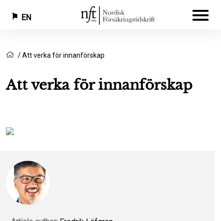
EN
Skip
Breadcrumb
Home
Att verka för innanförskap
to
main
Att verka för innanförskap
content