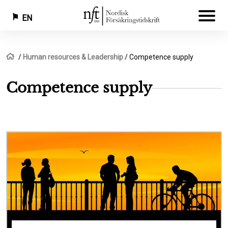
EN
Skip
Breadcrumb
Home
Human resources & Leadership
Competence supply
to
main
Competence supply
content