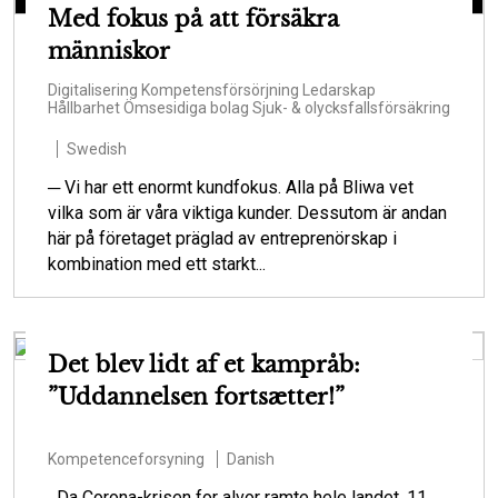
Med fokus på att försäkra
människor
Digitalisering
Kompetensförsörjning
Ledarskap
Hållbarhet
Ömsesidiga bolag
Sjuk- & olycksfallsförsäkring
Swedish
─ Vi har ett enormt kundfokus. Alla på Bliwa vet
vilka som är våra viktiga kunder. Dessutom är andan
här på företaget präglad av entreprenörskap i
kombination med ett starkt...
Det blev lidt af et kampråb:
”Uddannelsen fortsætter!”
Kompetenceforsyning
Danish
Da Corona-krisen for alvor ramte hele landet, 11.