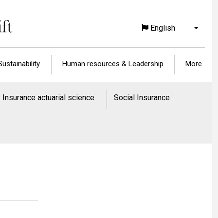
English
List a
Sustainability
Human resources & Leadership
More
Insurance actuarial science
Social Insurance