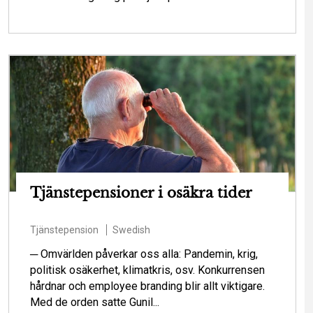
Tjänstepensioner i osäkra tider
Tjänstepension
Swedish
─ Omvärlden påverkar oss alla: Pandemin, krig,
politisk osäkerhet, klimatkris, osv. Konkurrensen
hårdnar och employee branding blir allt viktigare.
Med de orden satte Gunil...