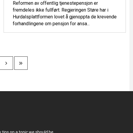
Reformen av offentlig tjenestepensjon er
fremdeles ikke fullført. Regjeringen Støre har i
Hurdalsplattformen lovet å gjenoppta de krevende
forhandlingene om pensjon for ansa...
e
 tips on a topic we should be