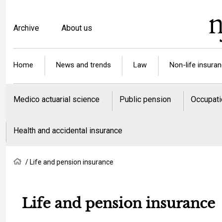
Skip
to
Top
Archive
About us
main
menu
content
Article
Home
News and trends
Law
Non-life insura
categories
Medico actuarial science
Public pension
Occupati
Health and accidental insurance
Breadcrumb
Home
Life and pension insurance
Life and pension insurance