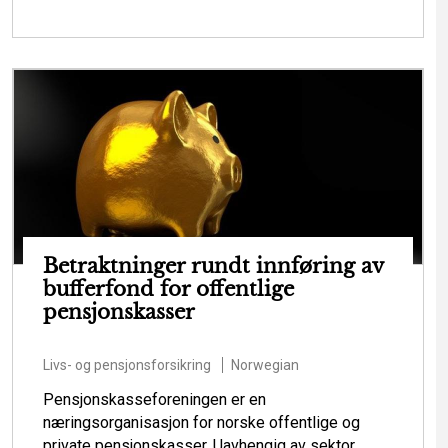
Betraktninger rundt innføring av
bufferfond for offentlige
pensjonskasser
Livs- og pensjonsforsikring
Norwegian
Pensjonskasseforeningen er en
næringsorganisasjon for norske offentlige og
private pensjonskasser. Uavhengig av sektor