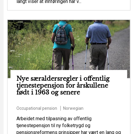
langt viser at innføringen har v...
Nye særaldersregler i offentlig
tjenestepensjon for årskullene
født i 1963 og senere
Occupational pension
Norwegian
Arbeidet med tilpasning av offentlig
tjenestepensjon til ny folketrygd og
pensjonsreformens prinsipper har vært en lang og