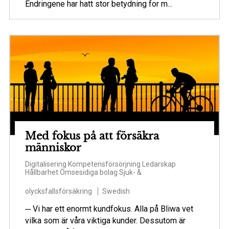
Endringene har hatt stor betydning for m...
Med fokus på att försäkra
människor
Digitalisering
Kompetensförsörjning
Ledarskap
Hållbarhet
Ömsesidiga bolag
Sjuk- &
olycksfallsförsäkring
Swedish
─ Vi har ett enormt kundfokus. Alla på Bliwa vet
vilka som är våra viktiga kunder. Dessutom är