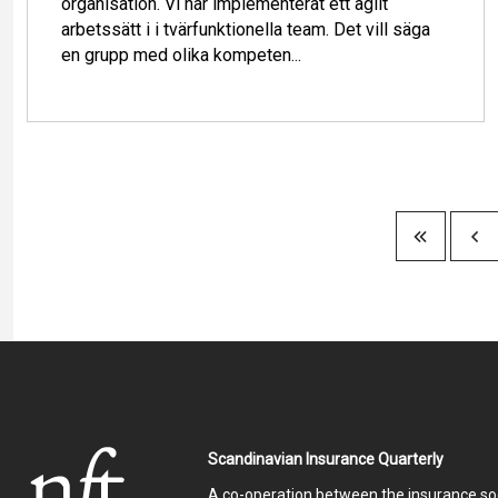
organisation. Vi har implementerat ett agilt
arbetssätt i i tvärfunktionella team. Det vill säga
en grupp med olika kompeten...
Pagination
Scandinavian Insurance Quarterly
A co-operation between the insurance soc