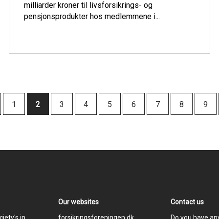
milliarder kroner til livsforsikrings- og
pensjonsprodukter hos medlemmene i...
Page
1
Current
2
Page
3
Page
4
Page
5
Page
6
Page
7
Page
8
Pag
9
page
Our websites
Contact us
iety's in
forsikringsforeningen.dk
Do you have any