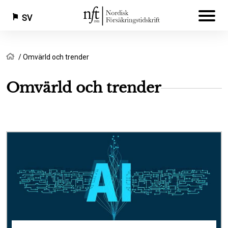
SV
Hoppa
Länkstig
Hem
Omvärld och trender
till
huvudinnehåll
Omvärld och trender