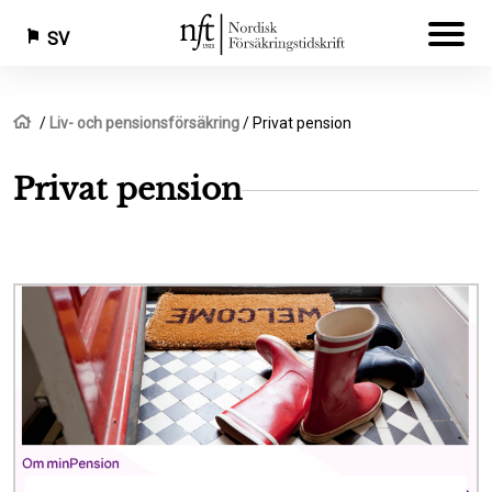
SV
Hoppa
Länkstig
Hem
Liv- och pensionsförsäkring
Privat pension
till
huvudinnehåll
Privat pension