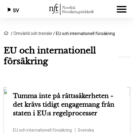
SV
Hoppa
Länkstig
Hem
Omvärld och trender
EU och internationell försäkring
till
huvudinnehåll
EU och internationell
försäkring
Tumma inte på rättssäkerheten -
det krävs tidigt engagemang från
staten i EU:s regelprocesser
EU och internationell försäkring
Svenska