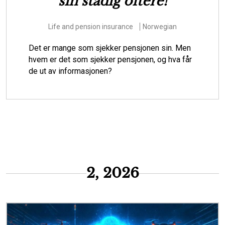
forberede Danmark til at
hjælpe borgere i
klimasårbare områder
Environmental issues
Risk
Danish
Skal vi som samfund lade stå til, mens vandet
oversvømmer huse, infrastruktur og andre
værdier i klimasårbare områder? Eller skal vi
starte den svære dialog om, hvordan de m...
2, 2026