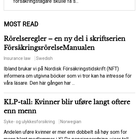
försäkringstagare skulle få s...
MOST READ
Rörelseregler – en ny del i skriftserien
FörsäkringsrörelseManualen
Insurance law
Swedish
Ibland brukar vi på Nordisk Försäkringstidskrift (NFT)
informera om utgivna böcker som vi tror kan ha intresse för
våra läsare. Den här gången har ...
KLP-tall: Kvinner blir uføre langt oftere
enn menn
Syke- og ulykkesforsikring
Norwegian
Andelen uføre kvinner er mer enn dobbelt så høy som for