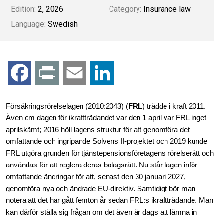
Edition:
2, 2026
Category:
Insurance law
Language:
Swedish
F
P
E
L
a
r
m
i
Försäkringsrörelselagen (2010:2043) (
FRL
) trädde i kraft 2011.
Även om dagen för ikraftträdandet var den 1 april var FRL inget
c
i
a
n
aprilskämt; 2016 höll lagens struktur för att genomföra det
omfattande och ingripande Solvens II-projektet och 2019 kunde
e
n
i
k
FRL utgöra grunden för tjänstepensionsföretagens rörelserätt och
användas för att reglera deras bolagsrätt. Nu står lagen inför
b
t
l
e
omfattande ändringar för att, senast den 30 januari 2027,
genomföra nya och ändrade EU-direktiv. Samtidigt bör man
o
d
notera att det har gått femton år sedan FRL:s ikraftträdande. Man
kan därför ställa sig frågan om det även är dags att lämna in
o
I