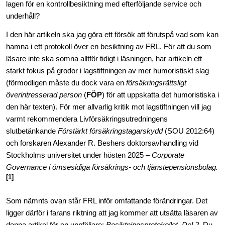
lagen för en kontrollbesiktning med efterföljande service och
underhåll?
k
n
I den här artikeln ska jag göra ett försök att förutspå vad som kan
hamna i ett protokoll över en besiktning av FRL. För att du som
läsare inte ska somna alltför tidigt i läsningen, har artikeln ett
starkt fokus på grodor i lagstiftningen av mer humoristiskt slag
(förmodligen måste du dock vara en
försäkringsrättsligt
överintresserad person
(
FÖP
) för att uppskatta det humoristiska i
den här texten). För mer allvarlig kritik mot lagstiftningen vill jag
varmt rekommendera Livförsäkringsutredningens
slutbetänkande
Förstärkt försäkringstagarskydd
(SOU 2012:64)
och
forskaren Alexander R. Beshers doktorsavhandling vid
Stockholms universitet under hösten 2025 –
Corporate
Governance i ömsesidiga försäkrings- och tjänstepensionsbolag.
[1]
Som nämnts ovan står FRL inför omfattande förändringar. Det
ligger därför i farans riktning att jag kommer att utsätta läsaren av