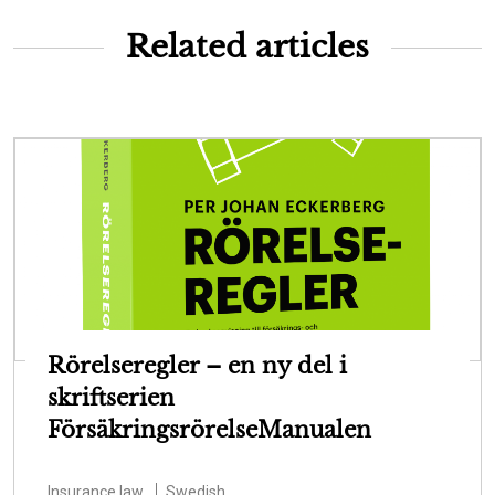
Related articles
Rörelseregler – en ny del i
skriftserien
FörsäkringsrörelseManualen
Insurance law
Swedish