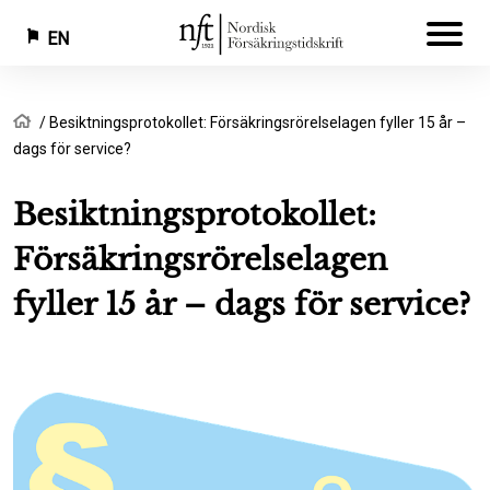
EN
Skip
Breadcrumb
Home
Besiktningsprotokollet: Försäkringsrörelselagen fyller 15 år –
to
dags för service?
main
content
Besiktningsprotokollet:
Försäkringsrörelselagen
fyller 15 år – dags för service?