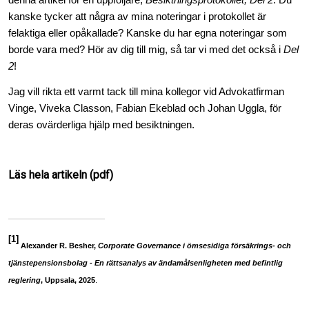
denna artikel för en uppföljare;
Besiktningsprotokollet, Del 2
. Du
kanske tycker att några av mina noteringar i protokollet är
felaktiga eller opåkallade? Kanske du har egna noteringar som
borde vara med? Hör av dig till mig, så tar vi med det också i
Del
2
!
Jag vill rikta ett varmt tack till mina kollegor vid Advokatfirman
Vinge, Viveka Classon, Fabian Ekeblad och Johan Uggla, för
deras ovärderliga hjälp med besiktningen.
Läs hela artikeln (pdf)
[1]
Alexander R. Besher,
Corporate Governance i ömsesidiga försäkrings- och
tjänstepensionsbolag - En rättsanalys av ändamålsenligheten med befintlig
reglering
,
Uppsala, 2025
.