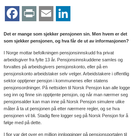
F
P
E
L
a
r
m
i
Det er mange som sjekker pensjonen sin. Men hvem er det
som sjekker pensjonen, og hva får de ut av informasjonen?
c
i
a
n
I Norge mottar befolkningen pensjonsinnskudd fra privat
e
n
i
k
arbeidsgiver fra fylte 13 år. Pensjonsinnskuddene samles og
forvaltes på arbeidsgivers pensjonskonto, eller på en
b
t
l
e
pensjonskonto arbeidstaker selv velger. Arbeidstakere i offentlig
sektor opptjener pensjon i kommunenes eller statens
o
d
pensjonsordninger. På nettsiden til Norsk Pensjon kan alle logge
seg inn og finne sin opptjente pensjon, og når man nærmer seg
o
I
pensjonsalder kan man inne på Norsk Pensjon simulere ulike
måter å ta ut pensjonen på etter nærmere regler, og se hva
k
n
pensjonen vil bli. Stadig flere logger seg på Norsk Pensjon for å
følge med på dette.
I fjor var det over en million innlogginger på pensjonsportalen til