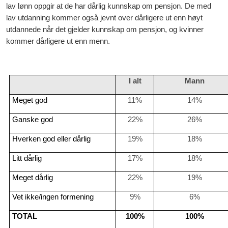
lav lønn oppgir at de har dårlig kunnskap om pensjon. De med
lav utdanning kommer også jevnt over dårligere ut enn høyt
utdannede når det gjelder kunnskap om pensjon, og kvinner
kommer dårligere ut enn menn.
I alt
Mann
Meget god
11%
14%
Ganske god
22%
26%
Hverken god eller dårlig
19%
18%
Litt dårlig
17%
18%
Meget dårlig
22%
19%
Vet ikke/ingen formening
9%
6%
TOTAL
100%
100%