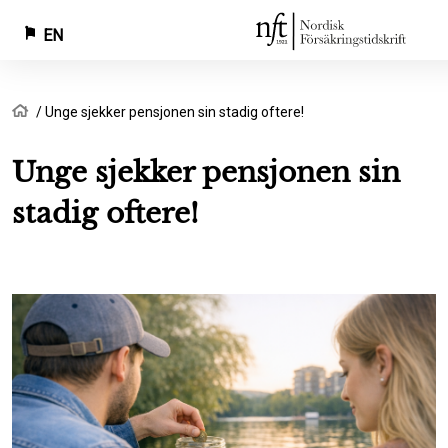
EN
Skip
Breadcrumb
Home
Unge sjekker pensjonen sin stadig oftere!
to
main
Unge sjekker pensjonen sin
content
stadig oftere!