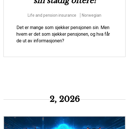
forberede Danmark til at
hjælpe borgere i
klimasårbare områder
Environmental issues
Risk
Danish
Skal vi som samfund lade stå til, mens vandet
oversvømmer huse, infrastruktur og andre
værdier i klimasårbare områder? Eller skal vi
starte den svære dialog om, hvordan de m...
2, 2026