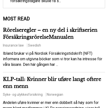
försäkringstagare skulle få s...
MOST READ
Rörelseregler – en ny del i skriftserien
FörsäkringsrörelseManualen
Insurance law
Swedish
Ibland brukar vi på Nordisk Försäkringstidskrift (NFT)
informera om utgivna böcker som vi tror kan ha intresse för
våra läsare. Den här gången har ...
KLP-tall: Kvinner blir uføre langt oftere
enn menn
Syke- og ulykkesforsikring
Norwegian
Andelen uføre kvinner er mer enn dobbelt så høy som for