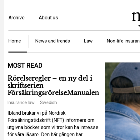
Skip
to
Top
Archive
About us
main
menu
content
Article
Home
News and trends
Law
Non-life insura
categories
MOST READ
Rörelseregler – en ny del i
skriftserien
FörsäkringsrörelseManualen
Insurance law
Swedish
Ibland brukar vi på Nordisk
Försäkringstidskrift (NFT) informera om
utgivna böcker som vi tror kan ha intresse
för våra läsare. Den här gången har ...