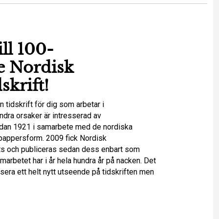
ll 100-
e Nordisk
skrift!
n tidskrift för dig som arbetar i
ndra orsaker är intresserad av
redan 1921 i samarbete med de nordiska
i pappersform. 2009 fick Nordisk
ats och publiceras sedan dess enbart som
arbetet har i år hela hundra år på nacken. Det
nsera ett helt nytt utseende på tidskriften men