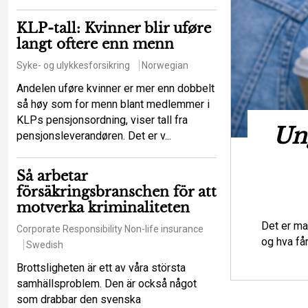
KLP-tall: Kvinner blir uføre
langt oftere enn menn
Syke- og ulykkesforsikring
Norwegian
Andelen uføre kvinner er mer enn dobbelt
så høy som for menn blant medlemmer i
KLPs pensjonsordning, viser tall fra
t hot mot de
Ung
pensjonsleverandøren. Det er v...
iga principerna?
Så arbetar
försäkringsbranschen för att
urance law
Regulations
Swedish
motverka kriminaliteten
tt ett större antal försäkringstagare ska
Det er ma
Corporate Responsibility
Non-life insurance
lser som en enskild försäkringstagare
og hva få
Swedish
Brottsligheten är ett av våra största
samhällsproblem. Den är också något
som drabbar den svenska