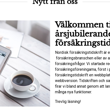
Nytt från oss
Välkommen ti
årsjubilerand
försäkringstid
Nordisk försäkringstidskrift är e
försäkringsbranschen eller av a
försäkringsfrågor. Vi startade 
försäkringsföreningarna, först 
försäkringstidskrift en webbpl
webbversion. Tidskriften och sam
firar vi bland annat genom att la
många nya funktioner.
Trevlig läsning!