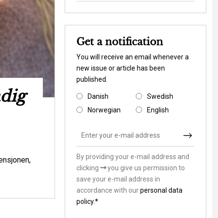
Get a notification
You will receive an email whenever a
new issue or article has been
published.
adig
Ny rapport s
Danish
Swedish
Danmark til at 
Norwegian
English
klimasårb
By providing your e-mail address and
Environmental is
ensjonen,
clicking
you give us permission to
Skal vi som samfund lade stå til, mens v
save your e-mail address in
andre værdier i klimasårbare områder? Ell
accordance with our
personal data
hvordan de m...
policy.*