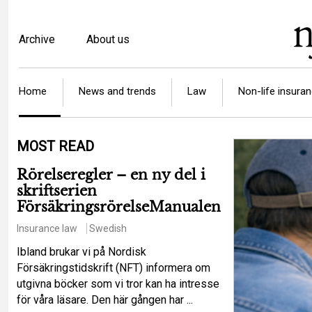
Skip
to
Top
Archive
About us
main
menu
content
Article
Home
News and trends
Law
Non-life insura
categories
MOST READ
Rörelseregler – en ny del i
skriftserien
FörsäkringsrörelseManualen
Insurance law
Swedish
Ibland brukar vi på Nordisk
Försäkringstidskrift (NFT) informera om
utgivna böcker som vi tror kan ha intresse
för våra läsare. Den här gången har ...