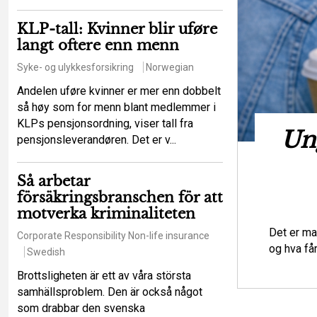
KLP-tall: Kvinner blir uføre
langt oftere enn menn
Syke- og ulykkesforsikring
Norwegian
Andelen uføre kvinner er mer enn dobbelt
så høy som for menn blant medlemmer i
KLPs pensjonsordning, viser tall fra
t hot mot de
Ung
pensjonsleverandøren. Det er v...
iga principerna?
Så arbetar
försäkringsbranschen för att
urance law
Regulations
Swedish
motverka kriminaliteten
tt ett större antal försäkringstagare ska
Det er ma
Corporate Responsibility
Non-life insurance
lser som en enskild försäkringstagare
og hva få
Swedish
Brottsligheten är ett av våra största
samhällsproblem. Den är också något
som drabbar den svenska