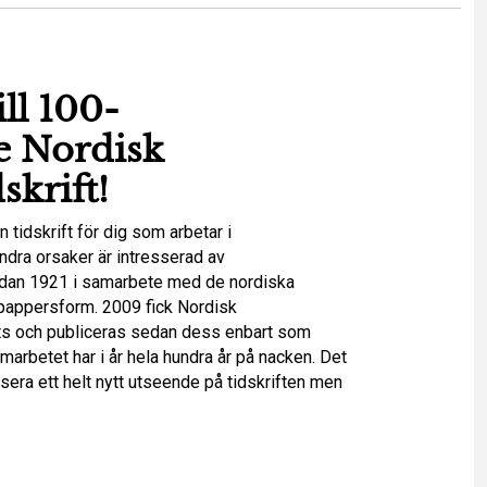
ll 100-
e Nordisk
skrift!
n tidskrift för dig som arbetar i
ndra orsaker är intresserad av
redan 1921 i samarbete med de nordiska
i pappersform. 2009 fick Nordisk
ats och publiceras sedan dess enbart som
arbetet har i år hela hundra år på nacken. Det
nsera ett helt nytt utseende på tidskriften men