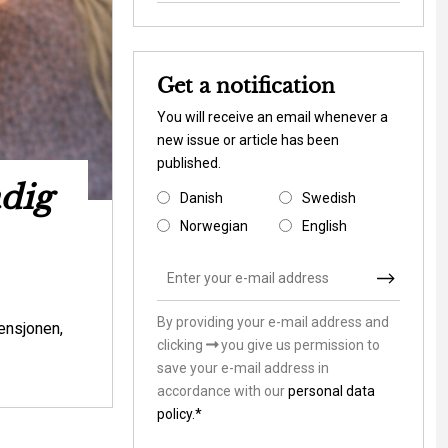
Get a notification
You will receive an email whenever a
new issue or article has been
published.
adig
Ny rapport s
Danish
Swedish
Danmark til at 
Norwegian
English
klimasårb
By providing your e-mail address and
Environmental is
ensjonen,
clicking
you give us permission to
Skal vi som samfund lade stå til, mens v
save your e-mail address in
andre værdier i klimasårbare områder? Ell
accordance with our
personal data
hvordan de m...
policy.*