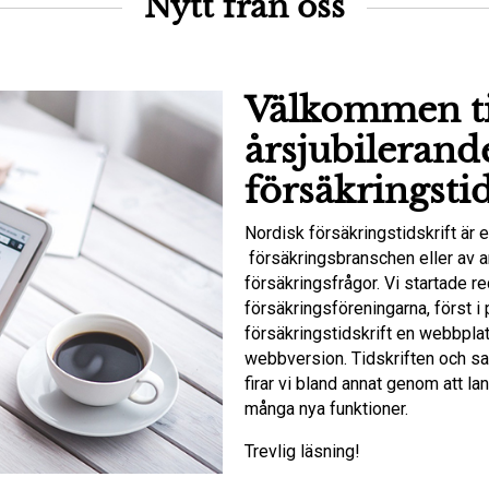
Nytt från oss
Välkommen ti
årsjubilerand
försäkringstid
Nordisk försäkringstidskrift är e
försäkringsbranschen eller av a
försäkringsfrågor. Vi startade 
försäkringsföreningarna, först 
försäkringstidskrift en webbpl
webbversion. Tidskriften och sam
firar vi bland annat genom att la
många nya funktioner.
Trevlig läsning!