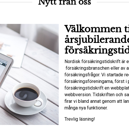
Nytt från oss
Välkommen ti
årsjubilerand
försäkringstid
Nordisk försäkringstidskrift är e
försäkringsbranschen eller av a
försäkringsfrågor. Vi startade 
försäkringsföreningarna, först 
försäkringstidskrift en webbpl
webbversion. Tidskriften och sam
firar vi bland annat genom att la
många nya funktioner.
Trevlig läsning!