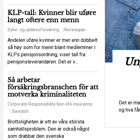
KLP-tall: Kvinner blir uføre
langt oftere enn menn
Syke- og ulykkesforsikring
Norwegian
Andelen uføre kvinner er mer enn dobbelt
så høy som for menn blant medlemmer i
KLPs pensjonsordning, viser tall fra
t hot mot de
Ung
pensjonsleverandøren. Det er v...
iga principerna?
Så arbetar
försäkringsbranschen för att
urance law
Regulations
Swedish
motverka kriminaliteten
tt ett större antal försäkringstagare ska
Det er ma
Corporate Responsibility
Non-life insurance
lser som en enskild försäkringstagare
og hva få
Swedish
Brottsligheten är ett av våra största
samhällsproblem. Den är också något
som drabbar den svenska