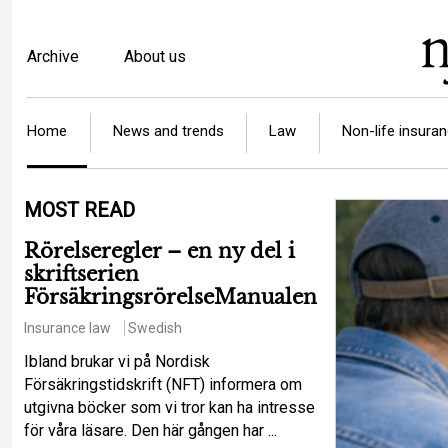
Skip
to
Top
Archive
About us
main
menu
content
Article
Home
News and trends
Law
Non-life insura
categories
MOST READ
Rörelseregler – en ny del i
skriftserien
FörsäkringsrörelseManualen
Insurance law
Swedish
Ibland brukar vi på Nordisk
Försäkringstidskrift (NFT) informera om
utgivna böcker som vi tror kan ha intresse
för våra läsare. Den här gången har ...