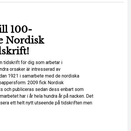
ll 100-
e Nordisk
skrift!
n tidskrift för dig som arbetar i
ndra orsaker är intresserad av
redan 1921 i samarbete med de nordiska
i pappersform. 2009 fick Nordisk
ats och publiceras sedan dess enbart som
arbetet har i år hela hundra år på nacken. Det
nsera ett helt nytt utseende på tidskriften men