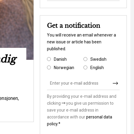
Get a notification
You will receive an email whenever a
new issue or article has been
published.
adig
Ny rapport s
Danish
Swedish
Danmark til at 
Norwegian
English
klimasårb
By providing your e-mail address and
Environmental is
ensjonen,
clicking
you give us permission to
Skal vi som samfund lade stå til, mens v
save your e-mail address in
andre værdier i klimasårbare områder? Ell
accordance with our
personal data
hvordan de m...
policy.*