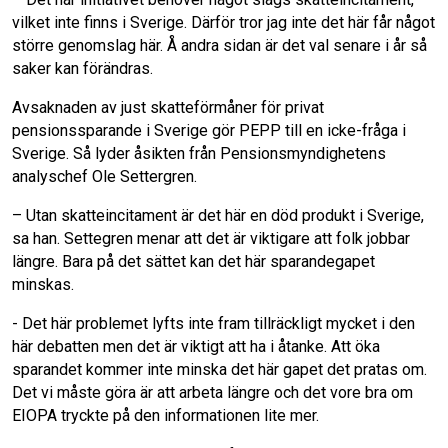
vilket inte finns i Sverige. Därför tror jag inte det här får något
större genomslag här. Å andra sidan är det val senare i år så
saker kan förändras.
Avsaknaden av just skatteförmåner för privat
pensionssparande i Sverige gör PEPP till en icke-fråga i
Sverige. Så lyder åsikten från Pensionsmyndighetens
analyschef Ole Settergren.
– Utan skatteincitament är det här en död produkt i Sverige,
sa han. Settegren menar att det är viktigare att folk jobbar
längre. Bara på det sättet kan det här sparandegapet
minskas.
- Det här problemet lyfts inte fram tillräckligt mycket i den
här debatten men det är viktigt att ha i åtanke. Att öka
sparandet kommer inte minska det här gapet det pratas om.
Det vi måste göra är att arbeta längre och det vore bra om
EIOPA tryckte på den informationen lite mer.