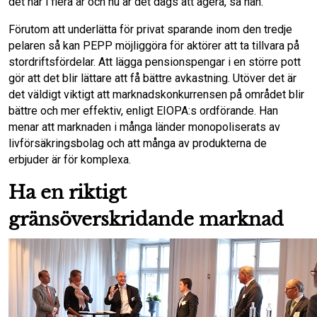
det här i flera år och nu är det dags att agera, sa han.
Förutom att underlätta för privat sparande inom den tredje
pelaren så kan PEPP möjliggöra för aktörer att ta tillvara på
stordriftsfördelar. Att lägga pensionspengar i en större pott
gör att det blir lättare att få bättre avkastning. Utöver det är
det väldigt viktigt att marknadskonkurrensen på området blir
bättre och mer effektiv, enligt EIOPA:s ordförande. Han
menar att marknaden i många länder monopoliserats av
livförsäkringsbolag och att många av produkterna de
erbjuder är för komplexa.
Ha en riktigt
gränsöverskridande marknad