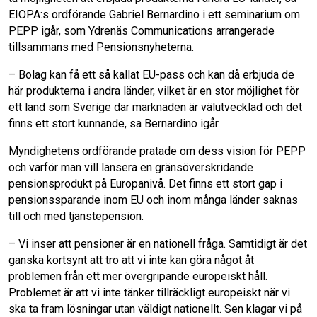
EIOPA:s ordförande Gabriel Bernardino i ett seminarium om
PEPP igår, som Ydrenäs Communications arrangerade
o
I
tillsammans med Pensionsnyheterna.
k
n
– Bolag kan få ett så kallat EU-pass och kan då erbjuda de
här produkterna i andra länder, vilket är en stor möjlighet för
ett land som Sverige där marknaden är välutvecklad och det
finns ett stort kunnande, sa Bernardino igår.
Myndighetens ordförande pratade om dess vision för PEPP
och varför man vill lansera en gränsöverskridande
pensionsprodukt på Europanivå. Det finns ett stort gap i
pensionssparande inom EU och inom många länder saknas
till och med tjänstepension.
– Vi inser att pensioner är en nationell fråga. Samtidigt är det
ganska kortsynt att tro att vi inte kan göra något åt
problemen från ett mer övergripande europeiskt håll.
Problemet är att vi inte tänker tillräckligt europeiskt när vi
ska ta fram lösningar utan väldigt nationellt. Sen klagar vi på