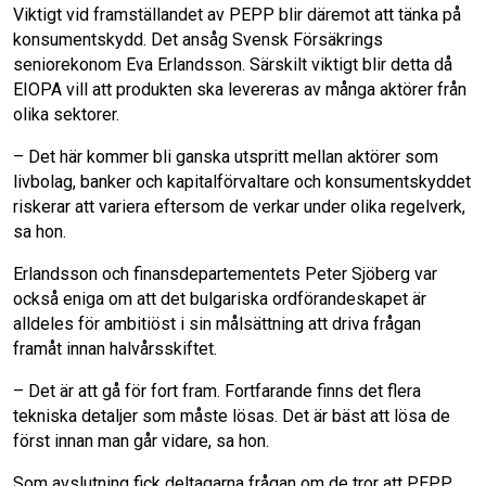
Viktigt vid framställandet av PEPP blir däremot att tänka på
konsumentskydd. Det ansåg Svensk Försäkrings
seniorekonom Eva Erlandsson. Särskilt viktigt blir detta då
EIOPA vill att produkten ska levereras av många aktörer från
olika sektorer.
– Det här kommer bli ganska utspritt mellan aktörer som
livbolag, banker och kapitalförvaltare och konsumentskyddet
riskerar att variera eftersom de verkar under olika regelverk,
sa hon.
Erlandsson och finansdepartementets Peter Sjöberg var
också eniga om att det bulgariska ordförandeskapet är
alldeles för ambitiöst i sin målsättning att driva frågan
framåt innan halvårsskiftet.
– Det är att gå för fort fram. Fortfarande finns det flera
tekniska detaljer som måste lösas. Det är bäst att lösa de
först innan man går vidare, sa hon.
Som avslutning fick deltagarna frågan om de tror att PEPP