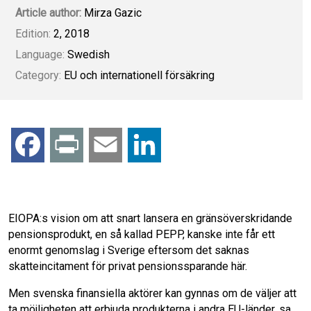
Article author:
Mirza Gazic
Edition:
2, 2018
Language:
Swedish
Category:
EU och internationell försäkring
F
P
E
L
a
r
m
i
c
i
a
n
EIOPA:s vision om att snart lansera en gränsöverskridande
pensionsprodukt, en så kallad PEPP, kanske inte får ett
e
n
i
k
enormt genomslag i Sverige eftersom det saknas
skatteincitament för privat pensionssparande här.
b
t
l
e
Men svenska finansiella aktörer kan gynnas om de väljer att
ta möjligheten att erbjuda produkterna i andra EU-länder, sa
o
d