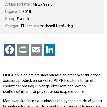
Artikel forfatter:
Mirza Gazic
Utgave:
2, 2018
Sprog:
Svensk
Kategori:
EU och internationell försäkring
F
P
E
L
a
r
m
i
c
i
a
n
EIOPA:s vision om att snart lansera en gränsöverskridande
pensionsprodukt, en så kallad PEPP, kanske inte får ett
e
n
i
k
enormt genomslag i Sverige eftersom det saknas
skatteincitament för privat pensionssparande här.
b
t
l
e
Men svenska finansiella aktörer kan gynnas om de väljer att
ta möjligheten att erbjuda produkterna i andra EU-länder, sa
o
d