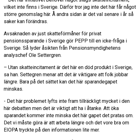
vilket inte finns i Sverige. Därför tror jag inte det här får något
större genomslag här. Å andra sidan är det val senare i år så
saker kan förändras.
Avsaknaden av just skatteförmåner för privat
pensionssparande i Sverige gör PEPP till en icke-fråga i
Sverige. Så lyder åsikten från Pensionsmyndighetens
analyschef Ole Settergren.
– Utan skatteincitament är det här en död produkt i Sverige,
sa han. Settegren menar att det är viktigare att folk jobbar
längre. Bara på det sättet kan det här sparandegapet
minskas.
- Det här problemet lyfts inte fram tillräckligt mycket i den
här debatten men det är viktigt att ha i åtanke. Att öka
sparandet kommer inte minska det här gapet det pratas om.
Det vi måste göra är att arbeta längre och det vore bra om
EIOPA tryckte på den informationen lite mer.