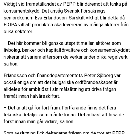
Viktigt vid framställandet av PEPP blir däremot att tänka på
konsumentskydd. Det ansåg Svensk Försäkrings
seniorekonom Eva Erlandsson. Särskilt viktigt blir detta då
EIOPA vill att produkten ska levereras av många aktörer från
olika sektorer.
– Det här kommer bli ganska utspritt mellan aktörer som
livbolag, banker och kapitalförvaltare och konsumentskyddet
riskerar att variera eftersom de verkar under olika regelverk,
sa hon.
Erlandsson och finansdepartementets Peter Sjöberg var
också eniga om att det bulgariska ordförandeskapet är
alldeles för ambitiöst i sin målsättning att driva frågan
framåt innan halvårsskiftet.
– Det är att gå för fort fram. Fortfarande finns det flera
tekniska detaljer som måste lösas. Det är bäst att lösa de
först innan man går vidare, sa hon.
Som avslutning fick deltagarna frågan om de tror att PEPP