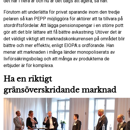
det här i flera år och nu är det dags att agera, sa han.
Förutom att underlätta för privat sparande inom den tredje
pelaren så kan PEPP möjliggöra för aktörer att ta tillvara på
stordriftsfördelar. Att lägga pensionspengar i en större pott
gör att det blir lättare att få bättre avkastning. Utöver det är
det väldigt viktigt att marknadskonkurrensen på området blir
bättre och mer effektiv, enligt EIOPA:s ordförande. Han
menar att marknaden i många länder monopoliserats av
livförsäkringsbolag och att många av produkterna de
erbjuder är för komplexa.
Ha en riktigt
gränsöverskridande marknad