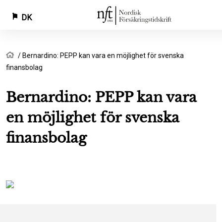
DK
Gå
Brødkrumme
Hjem
Bernardino: PEPP kan vara en möjlighet för svenska
til
finansbolag
hovedindhold
Bernardino: PEPP kan vara
en möjlighet för svenska
finansbolag