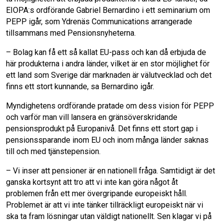
EIOPA:s ordförande Gabriel Bernardino i ett seminarium om
PEPP igår, som Ydrenäs Communications arrangerade
o
I
tillsammans med Pensionsnyheterna.
k
n
– Bolag kan få ett så kallat EU-pass och kan då erbjuda de
här produkterna i andra länder, vilket är en stor möjlighet för
ett land som Sverige där marknaden är välutvecklad och det
finns ett stort kunnande, sa Bernardino igår.
Myndighetens ordförande pratade om dess vision för PEPP
och varför man vill lansera en gränsöverskridande
pensionsprodukt på Europanivå. Det finns ett stort gap i
pensionssparande inom EU och inom många länder saknas
till och med tjänstepension.
– Vi inser att pensioner är en nationell fråga. Samtidigt är det
ganska kortsynt att tro att vi inte kan göra något åt
problemen från ett mer övergripande europeiskt håll.
Problemet är att vi inte tänker tillräckligt europeiskt när vi
ska ta fram lösningar utan väldigt nationellt. Sen klagar vi på