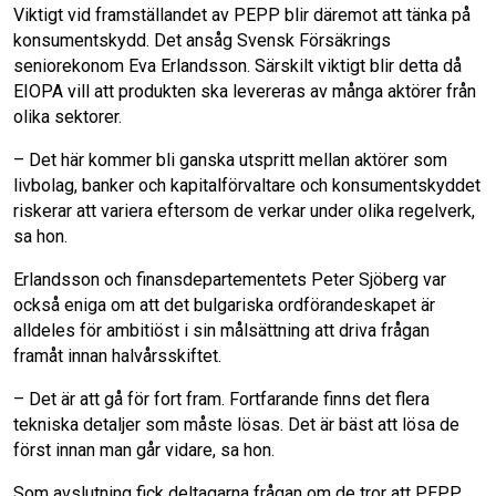
Viktigt vid framställandet av PEPP blir däremot att tänka på
konsumentskydd. Det ansåg Svensk Försäkrings
seniorekonom Eva Erlandsson. Särskilt viktigt blir detta då
EIOPA vill att produkten ska levereras av många aktörer från
olika sektorer.
– Det här kommer bli ganska utspritt mellan aktörer som
livbolag, banker och kapitalförvaltare och konsumentskyddet
riskerar att variera eftersom de verkar under olika regelverk,
sa hon.
Erlandsson och finansdepartementets Peter Sjöberg var
också eniga om att det bulgariska ordförandeskapet är
alldeles för ambitiöst i sin målsättning att driva frågan
framåt innan halvårsskiftet.
– Det är att gå för fort fram. Fortfarande finns det flera
tekniska detaljer som måste lösas. Det är bäst att lösa de
först innan man går vidare, sa hon.
Som avslutning fick deltagarna frågan om de tror att PEPP