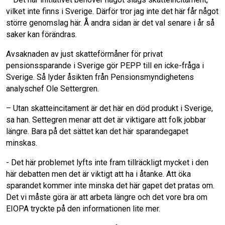
vilket inte finns i Sverige. Därför tror jag inte det här får något
större genomslag här. Å andra sidan är det val senare i år så
saker kan förändras.
Avsaknaden av just skatteförmåner för privat
pensionssparande i Sverige gör PEPP till en icke-fråga i
Sverige. Så lyder åsikten från Pensionsmyndighetens
analyschef Ole Settergren.
– Utan skatteincitament är det här en död produkt i Sverige,
sa han. Settegren menar att det är viktigare att folk jobbar
längre. Bara på det sättet kan det här sparandegapet
minskas.
- Det här problemet lyfts inte fram tillräckligt mycket i den
här debatten men det är viktigt att ha i åtanke. Att öka
sparandet kommer inte minska det här gapet det pratas om.
Det vi måste göra är att arbeta längre och det vore bra om
EIOPA tryckte på den informationen lite mer.