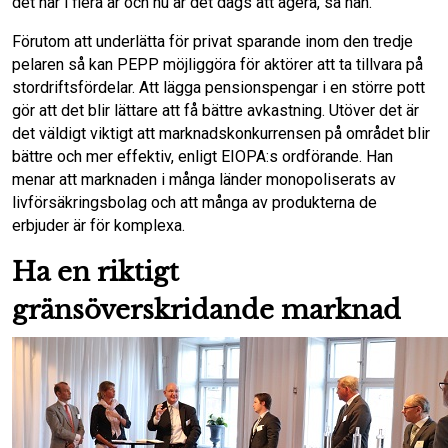
det här i flera år och nu är det dags att agera, sa han.
Förutom att underlätta för privat sparande inom den tredje
pelaren så kan PEPP möjliggöra för aktörer att ta tillvara på
stordriftsfördelar. Att lägga pensionspengar i en större pott
gör att det blir lättare att få bättre avkastning. Utöver det är
det väldigt viktigt att marknadskonkurrensen på området blir
bättre och mer effektiv, enligt EIOPA:s ordförande. Han
menar att marknaden i många länder monopoliserats av
livförsäkringsbolag och att många av produkterna de
erbjuder är för komplexa.
Ha en riktigt
gränsöverskridande marknad