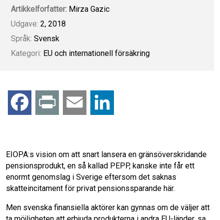
Artikkelforfatter:
Mirza Gazic
Udgave:
2, 2018
Språk:
Svensk
Kategori:
EU och internationell försäkring
F
P
E
L
a
r
m
i
c
i
a
n
EIOPA:s vision om att snart lansera en gränsöverskridande
pensionsprodukt, en så kallad PEPP, kanske inte får ett
e
n
i
k
enormt genomslag i Sverige eftersom det saknas
skatteincitament för privat pensionssparande här.
b
t
l
e
Men svenska finansiella aktörer kan gynnas om de väljer att
ta möjligheten att erbjuda produkterna i andra EU-länder, sa
o
d