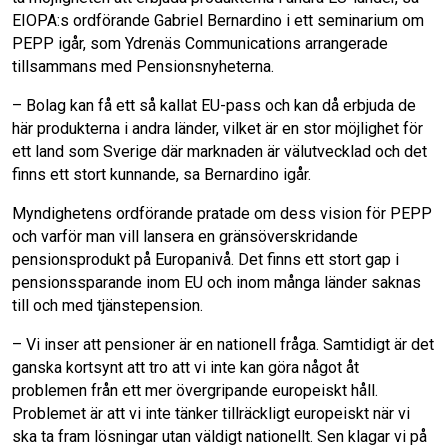
EIOPA:s ordförande Gabriel Bernardino i ett seminarium om
PEPP igår, som Ydrenäs Communications arrangerade
o
I
tillsammans med Pensionsnyheterna.
k
n
– Bolag kan få ett så kallat EU-pass och kan då erbjuda de
här produkterna i andra länder, vilket är en stor möjlighet för
ett land som Sverige där marknaden är välutvecklad och det
finns ett stort kunnande, sa Bernardino igår.
Myndighetens ordförande pratade om dess vision för PEPP
och varför man vill lansera en gränsöverskridande
pensionsprodukt på Europanivå. Det finns ett stort gap i
pensionssparande inom EU och inom många länder saknas
till och med tjänstepension.
– Vi inser att pensioner är en nationell fråga. Samtidigt är det
ganska kortsynt att tro att vi inte kan göra något åt
problemen från ett mer övergripande europeiskt håll.
Problemet är att vi inte tänker tillräckligt europeiskt när vi
ska ta fram lösningar utan väldigt nationellt. Sen klagar vi på