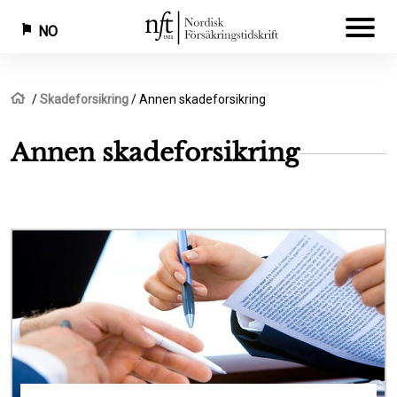
NO
Hopp
Navigasjonssti
Hjem
Skadeforsikring
Annen skadeforsikring
til
hovedinnhold
Annen skadeforsikring