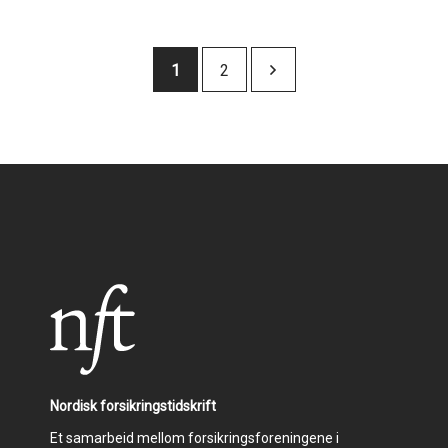
Sider
Nåværende
1
Side
2
side
Nordisk forsikringstidskrift
Et samarbeid mellom forsikringsforeningene i