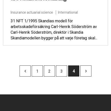
Insurance actuarial science
International
31 NFT 1/1995 Skandias modell för
arbetsskadeförsäkring Carl-Henrik Söderström av
Carl-Henrik Söderström, direktör i Skandia
Skandiamodellen bygger på att varje företag skal...
Pagination
Page
1
Page
2
Page
3
Current
4
page