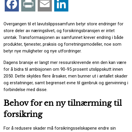
F
P
E
L
a
r
m
i
Overgangen til et lavutslippssamfunn betyr store endringer for
store deler av næringslivet, og forsikringsbransjen er intet
c
i
a
n
unntak. Transformasjonen av samfunnet krever endring i både
produkter, tjenester, praksis og forretningsmodeller, noe som
e
n
i
k
betyr nye muligheter og nye utfordringer.
b
t
l
e
Dagens bransje er langt mer ressurskrevende enn den kan være
for å bidra til ambisjonen om 90-95 prosent utslippskutt innen
o
d
2050. Dette skyldes flere årsaker, men bunner ut i antallet skader
og erstatninger, samt begrenset evne til gjenbruk og gjenvinning i
o
I
forbindelse med disse.
Behov for en ny tilnærming til
k
n
forsikring
For å redusere skader må forsikringsselskapene endre sin