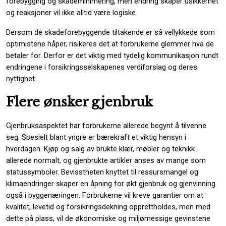
forebygging og skademinimering, men endring skaper usikkerhet
og reaksjoner vil ikke alltid være logiske.
Dersom de skadeforebyggende tiltakende er så vellykkede som
optimistene håper, risikeres det at forbrukerne glemmer hva de
betaler for. Derfor er det viktig med tydelig kommunikasjon rundt
endringene i forsikringsselskapenes verdiforslag og deres
nyttighet.
Flere ønsker gjenbruk
Gjenbruksaspektet har forbrukerne allerede begynt å tilvenne
seg. Spesielt blant yngre er bærekraft et viktig hensyn i
hverdagen. Kjøp og salg av brukte klær, møbler og teknikk
allerede normalt, og gjenbrukte artikler anses av mange som
statussymboler. Bevisstheten knyttet til ressursmangel og
klimaendringer skaper en åpning for økt gjenbruk og gjenvinning
også i byggenæringen. Forbrukerne vil kreve garantier om at
kvalitet, levetid og forsikringsdekning opprettholdes, men med
dette på plass, vil de økonomiske og miljømessige gevinstene