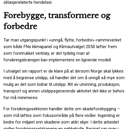
slitasjerelaterte hendelser.
Forebygge, transformere og
forbedre
Tar man utgangspunkt i «unngå, flytte, forbedre»-rammeverket
som både FNs klimapanel og Klimautvalget 2050 løfter frem
som foretrukket verktøy, er det tydelig man at
forsikringsbransjen kan implementere en lignende modell.
I utvalget sin rapport er de klare på at dersom Norge skal lykkes
med å begrense utslipp, så handler det om å unngå så mye som
mulig av det som bidrar til utslipp. Alt av utvinning, produksjon,
transport og annen utslippsgenerende aktivitet det ikke er behov
for må minimeres.
For forsikringssektoren handler dette om skadeforebygging –
som må løftes som fokusområde på flere nivåer. Ingenting er
bedre for miljøet enn skadene som aldri skjer. I dette arbeidet
spiller forsikringsselskapene en nøkkelrolle. Beviset ser man i