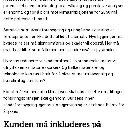
potensialet i sensorteknologi, overvåkning og prediktive analyser
er enormt, og for å bidra mot klimaambisjonene for 2050 må
dette potensialet tas ut.
Samtidig som skadeforebygging og unngåelse av utslipp er
førsteprioritet, er ikke dette alltid et alternativ. Nye bygninger må
bygges, reiser må gjennomføres og skader vil oppstå. Her må
man ty til tiltak som faller inn under andre nivåer i pyramiden.
Hvordan reduserer vi skadeomfang? Hvordan maksimerer vi
utnyttelsen av naturressurser? Og hvilke materialer og
teknologier kan tas i bruk for å sikre et mer miljøvennlig og
bærekraftig samfunn?
For at målene nedsatt i klimaloven skal nås er dette omstillingen
forsikringsbransjen skal gjennom. Suksess innen
skadeforebygging, gjenbruk og gjenvinning er et absolutt krav for
å lykkes.
Kunden må inkluderes på