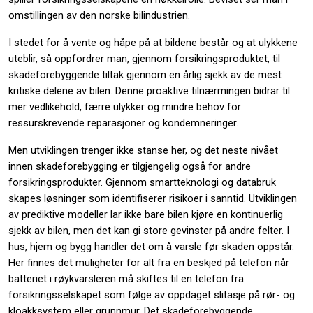
omstillingen av den norske bilindustrien.
I stedet for å vente og håpe på at bildene består og at ulykkene
uteblir, så oppfordrer man, gjennom forsikringsproduktet, til
skadeforebyggende tiltak gjennom en årlig sjekk av de mest
kritiske delene av bilen. Denne proaktive tilnærmingen bidrar til
mer vedlikehold, færre ulykker og mindre behov for
ressurskrevende reparasjoner og kondemneringer.
Men utviklingen trenger ikke stanse her, og det neste nivået
innen skadeforebygging er tilgjengelig også for andre
forsikringsprodukter. Gjennom smartteknologi og databruk
skapes løsninger som identifiserer risikoer i sanntid. Utviklingen
av prediktive modeller lar ikke bare bilen kjøre en kontinuerlig
sjekk av bilen, men det kan gi store gevinster på andre felter. I
hus, hjem og bygg handler det om å varsle før skaden oppstår.
Her finnes det muligheter for alt fra en beskjed på telefon når
batteriet i røykvarsleren må skiftes til en telefon fra
forsikringsselskapet som følge av oppdaget slitasje på rør- og
kloakksystem eller grunnmur. Det skadeforebyggende