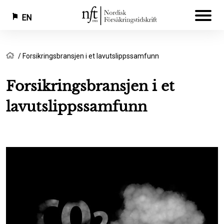
EN
Skip
Breadcrumb
Home
Forsikringsbransjen i et lavutslippssamfunn
to
main
Forsikringsbransjen i et
content
lavutslippssamfunn