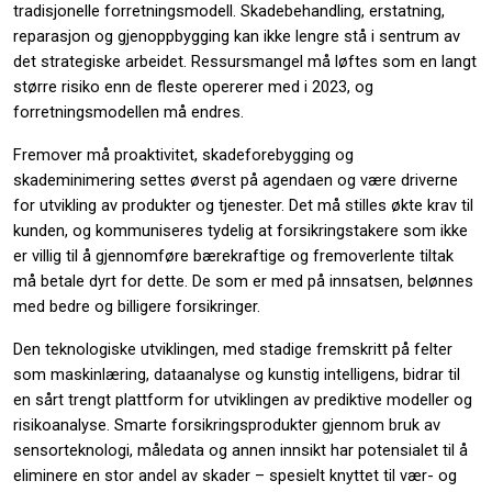
tradisjonelle forretningsmodell. Skadebehandling, erstatning,
reparasjon og gjenoppbygging kan ikke lengre stå i sentrum av
det strategiske arbeidet. Ressursmangel må løftes som en langt
større risiko enn de fleste opererer med i 2023, og
forretningsmodellen må endres.
Fremover må proaktivitet, skadeforebygging og
skademinimering settes øverst på agendaen og være driverne
for utvikling av produkter og tjenester. Det må stilles økte krav til
kunden, og kommuniseres tydelig at forsikringstakere som ikke
er villig til å gjennomføre bærekraftige og fremoverlente tiltak
må betale dyrt for dette. De som er med på innsatsen, belønnes
med bedre og billigere forsikringer.
Den teknologiske utviklingen, med stadige fremskritt på felter
som maskinlæring, dataanalyse og kunstig intelligens, bidrar til
en sårt trengt plattform for utviklingen av prediktive modeller og
risikoanalyse. Smarte forsikringsprodukter gjennom bruk av
sensorteknologi, måledata og annen innsikt har potensialet til å
eliminere en stor andel av skader – spesielt knyttet til vær- og