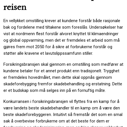
reisen
En vellykket omstilling krever at kundene forstår både rasjonale
bak og fordelene med tiltakene som foreslås. Undersøkelser har
vist at nordmenn flest forstår alvoret knyttet til klimaendringer
og global oppvarming, men det er fremdeles et arbeid som må
gjøres frem mot 2050 for å sikre at forbrukerne forstår og
støtter alle kravene et lavutslippssamfunn stiller.
Forsikringsbransjen skal gjennom en omstilling som medfører at
kundene betaler for et annet produkt enn tradisjonelt. Trygghet
er fremdeles hovedmålet, men dette skal oppnås gjennom
skadeforebygging fremfor skadebehandling og erstatning. Dette
er et budskap som må selges inn på en fornuftig måte.
Konkurransen i forsikringsbransjen vil flyttes fra en kamp for å
være landets beste skadebehandler til en kamp om å være den
beste skadeforebyggeren. Intuitivt så fremstår det som en smal
sak å overbevise forbrukerne om at det beste for dem er