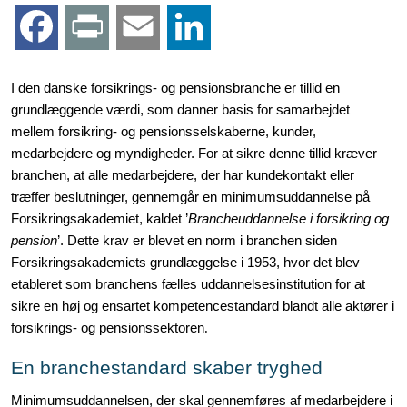
F
P
E
L
a
r
m
i
I den danske forsikrings- og pensionsbranche er tillid en
grundlæggende værdi, som danner basis for samarbejdet
c
i
a
n
mellem forsikring- og pensionsselskaberne, kunder,
medarbejdere og myndigheder. For at sikre denne tillid kræver
e
n
i
k
branchen, at alle medarbejdere, der har kundekontakt eller
træffer beslutninger, gennemgår en minimumsuddannelse på
b
t
l
e
Forsikringsakademiet, kaldet ’
Brancheuddannelse i forsikring og
pension
’. Dette krav er blevet en norm i branchen siden
o
d
Forsikringsakademiets grundlæggelse i 1953, hvor det blev
etableret som branchens fælles uddannelsesinstitution for at
o
I
sikre en høj og ensartet kompetencestandard blandt alle aktører i
forsikrings- og pensionssektoren
.
k
n
En branchestandard skaber tryghed
Minimumsuddannelsen, der skal gennemføres af medarbejdere i