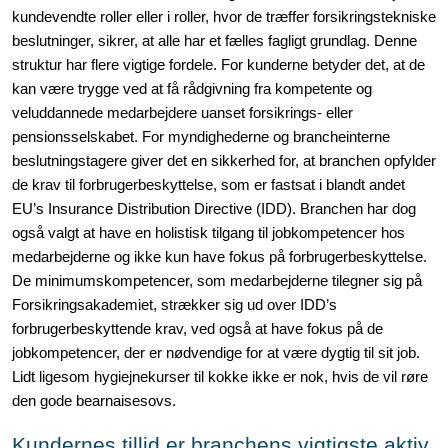
kundevendte roller eller i roller, hvor de træffer forsikringstekniske
beslutninger, sikrer, at alle har et fælles fagligt grundlag. Denne
struktur har flere vigtige fordele. For kunderne betyder det, at de
kan være trygge ved at få rådgivning fra kompetente og
veluddannede medarbejdere uanset forsikrings- eller
pensionsselskabet. For myndighederne og brancheinterne
beslutningstagere giver det en sikkerhed for, at branchen opfylder
de krav til forbrugerbeskyttelse, som er fastsat i blandt andet
EU’s Insurance Distribution Directive (IDD). Branchen har dog
også valgt at have en holistisk tilgang til jobkompetencer hos
medarbejderne og ikke kun have fokus på forbrugerbeskyttelse.
De minimumskompetencer, som medarbejderne tilegner sig på
Forsikringsakademiet, strækker sig ud over IDD’s
forbrugerbeskyttende krav, ved også at have fokus på de
jobkompetencer, der er nødvendige for at være dygtig til sit job.
Lidt ligesom hygiejnekurser til kokke ikke er nok, hvis de vil røre
den gode bearnaisesovs.
Kundernes tillid er branchens vigtigste aktiv