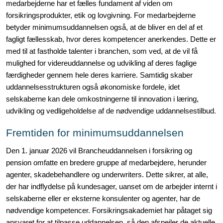
medarbejderne har et fælles fundament af viden om
forsikringsprodukter, etik og lovgivning. For medarbejderne
betyder minimumsuddannelsen også, at de bliver en del af et
fagligt fællesskab, hvor deres kompetencer anerkendes. Dette er
med til at fastholde talenter i branchen, som ved, at de vil få
mulighed for videreuddannelse og udvikling af deres faglige
færdigheder gennem hele deres karriere. Samtidig skaber
uddannelsesstrukturen også økonomiske fordele, idet
selskaberne kan dele omkostningerne til innovation i læring,
udvikling og vedligeholdelse af de nødvendige uddannelsestilbud
.
Fremtiden for minimumsuddannelsen
Den 1. januar 2026 vil Brancheuddannelsen i forsikring og
pension omfatte en bredere gruppe af medarbejdere, herunder
agenter, skadebehandlere og underwriters. Dette sikrer, at alle,
der har indflydelse på kundesager, uanset om de arbejder internt i
selskaberne eller er eksterne konsulenter og agenter, har de
nødvendige kompetencer. Forsikringsakademiet har påtaget sig
ansvaret for at tilpasse uddannelsen, så den afspejler de aktuelle