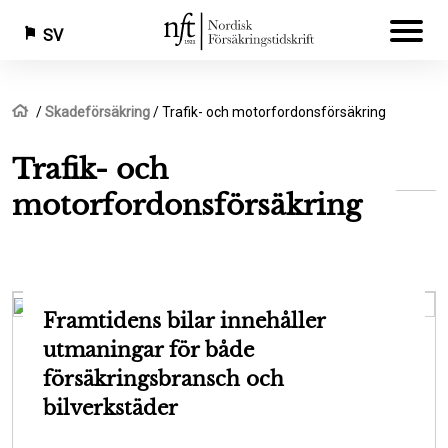
SV
Hoppa
Länkstig
Hem
Skadeförsäkring
Trafik- och motorfordonsförsäkring
till
huvudinnehåll
Trafik- och
motorfordonsförsäkring
Framtidens bilar innehåller
utmaningar för både
försäkringsbransch och
bilverkstäder