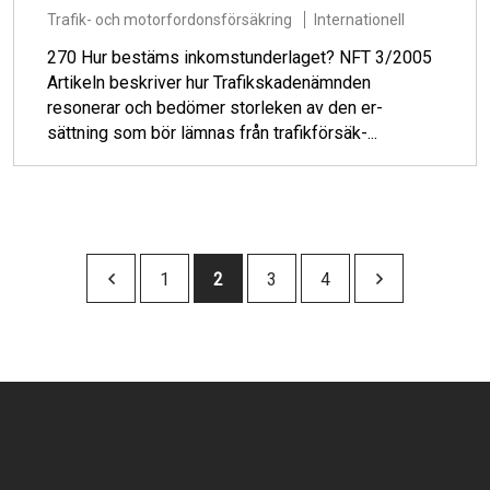
Trafik- och motorfordonsförsäkring
Internationell
270 Hur bestäms inkomstunderlaget? NFT 3/2005
Artikeln beskriver hur Trafikskadenämnden
resonerar och bedömer storleken av den er-
sättning som bör lämnas från trafikförsäk-...
Paginering
Sida
1
Nuvarande
2
Sida
3
Sida
4
sida