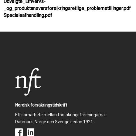
Udvalgte_Erhvervs-
o
I
_og_produktansvarsforsikringsretlige_problemstillinger.pdf
Specialeafhandling.pdf
k
n
Nordisk försäkringstidskrift
Ett samarbete mellan försäkringsföreningarna i
Danmark, Norge och Sverige sedan 1921.