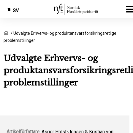
SV
Hoppa
Länkstig
Hem
Udvalgte Erhvervs- og produktansvarsforsikringsretlige
till
problemstillinger
huvudinnehåll
Udvalgte Erhvervs- og
produktansvarsforsikringsretl
problemstillinger
Artikelförfattare:
Asger Holst-Jensen & Kristian von