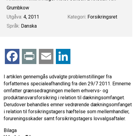
Grumbkow
Utgåva:
4, 2011
Kategori:
Forsikringsret
Språk:
Danska
F
P
E
L
a
r
m
i
I artiklen gennemgås udvalgte problemstillinger fra
forfatternes specialeafhandling fra den 29/7 2011. Emnerne
c
i
a
n
omfatter grænsedragningen mellem erhvervs- og
produktansvarsforsikring i relation til dækningsomfanget.
e
n
i
k
Derudover behandles emner vedrørende dækningsomfanget
i relation til forsikringstagers hæftelse som mellemhandler,
b
t
l
e
forureningsskader samt forsikringstagers lovvalgsaftaler.
o
d
Bilaga