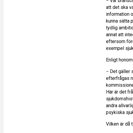
− Vår bransch
att det ska v
information o
kunna sätta p
tydlig ambiti
annat att int
eftersom före
exempel sjuk
Enligt honom 
− Det gäller 
efterfrågas n
kommissionen
Här är det fr
sjukdomshisto
andra allvar
psykiska sjuk
Vilken är då 