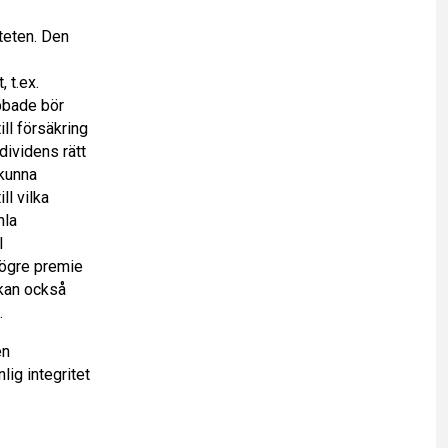
iteten. Den
 t.ex.
abbade bör
ill försäkring
dividens rätt
 kunna
ll vilka
mla
l
 högre premie
 kan också
.
en
ig integritet