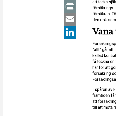
att täcka själ
a
P
försäkrings- 
försäkras. F
c
r
E
den risk som 
Vana v
e
i
m
L
b
n
Försäkringspr
a
i
”allt” går att
o
kallad kontra
t
i
n
få teckna en
har för att g
o
l
k
försäkring so
Försäkringsa
k
e
I spåren av k
d
framtiden få 
att försäkrin
I
till att möta