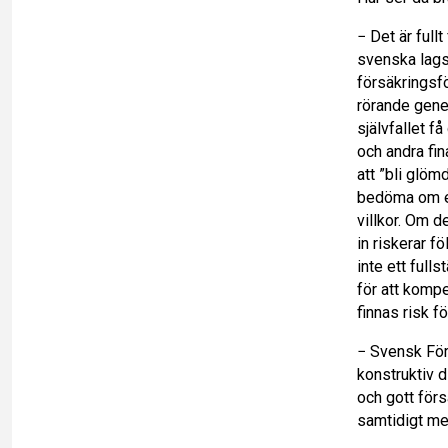
− Det är fullt
svenska lags
försäkringsfö
rörande gene
självfallet få
och andra fin
att ”bli glöm
bedöma om en 
villkor. Om 
in riskerar fö
inte ett full
för att komp
finnas risk f
− Svensk För
konstruktiv d
och gott förs
samtidigt me