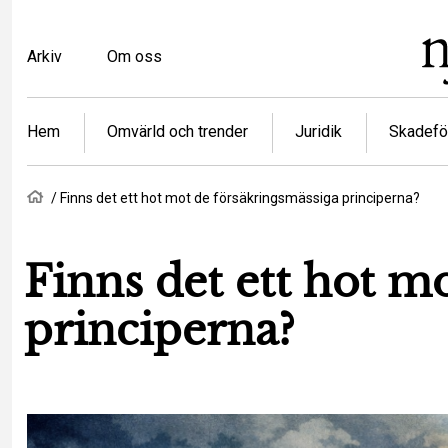
Hoppa
till
Top
Arkiv
Om oss
huvudinnehåll
menu
Article
Hem
Omvärld och trender
Juridik
Skadefö
categories
Länkstig
Hem
Finns det ett hot mot de försäkringsmässiga principerna?
Finns det ett hot m
principerna?