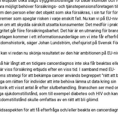
 erbjuder olika slags trygghetslösningar för både individer och 
ara möjligt behöver försäkrings- och tjänstepensionsföretagen till
m den person eller det objekt som ska försäkras, i sin tur för fö
remier som speglar risken i varje enskilt fall. Nu kan vi på EU-ni
on om att skydda särskilt utsatta konsumenter. Det medför i prak
egritet går före försäkringsbarhet. Det här är en utmaning för bran
tagen kommer i ett informationsunderläge om vi inte får efterfråg
domshistorik, säger Johan Lundström, chefsjurist på Svensk För
kan vi redan nu skönja resultatet av den här ambitionen på EU-ni
så här långt att en tidigare cancerdiagnos inte ska får beaktas ell
är viss försäkring erbjuds efter en viss tid. I samband med EU-
s strategi för att bekämpa cancer används begreppet ”rätt att b
åga om rätten för individer att inte behöva lämna ut data kring sin
rik ett visst antal år efter slutbehandling. Branschen ser med o
liga sjukdomstillstånd, som till exempel diabetes och HIV och ka
domstillstånd skulle omfattas av en rätt att bli glömd.
tidsaspekten för att få efterfråga och/eller beakta en cancerdia