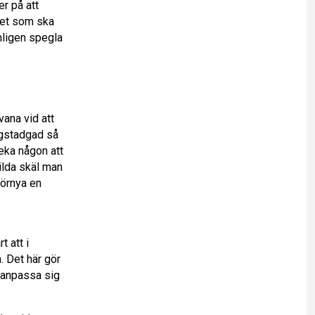
er på att
 det som ska
mligen spegla
ana vid att
 lagstadgad så
neka någon att
ilda skäl man
förnya en
t att i
. Det här gör
e anpassa sig