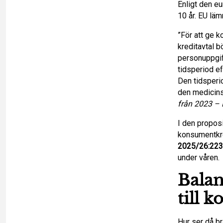
Enligt den e
10 år. EU läm
”För att ge k
kreditavtal 
personuppgif
tidsperiod e
Den tidsperi
den medicin
från 2023 – 
I den propos
konsumentkre
2025/26:223
under våren.
Balan
till 
Hur ser då b