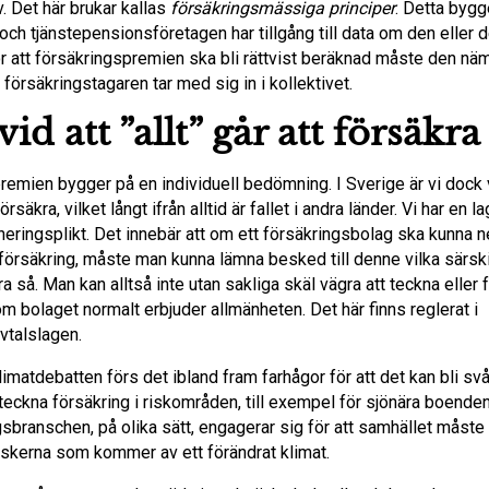
v. Det här brukar kallas
försäkringsmässiga principer
. Detta bygg
och tjänstepensionsföretagen har tillgång till data om den eller
ör att försäkringspremien ska bli rättvist beräknad måste den nä
försäkringstagaren tar med sig in i kollektivet.
id att ”allt” går att försäkra
emien bygger på en individuell bedömning. I Sverige är vi dock v
 försäkra, vilket långt ifrån alltid är fallet i andra länder. Vi har en
heringsplikt. Det innebär att om ett försäkringsbolag ska kunna 
 försäkring, måste man kunna lämna besked till denne vilka särsk
öra så. Man kan alltså inte utan sakliga skäl vägra att teckna eller 
m bolaget normalt erbjuder allmänheten. Det här finns reglerat i
vtalslagen.
limatdebatten förs det ibland fram farhågor för att det kan bli svår
teckna försäkring i riskområden, till exempel för sjönära boenden
gsbranschen, på olika sätt, engagerar sig för att samhället måst
 riskerna som kommer av ett förändrat klimat.