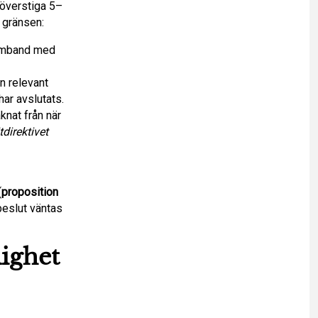
 överstiga 5–
 gränsen:
 samband med
n relevant
ar avslutats.
knat från när
direktivet
(
proposition
beslut väntas
lighet