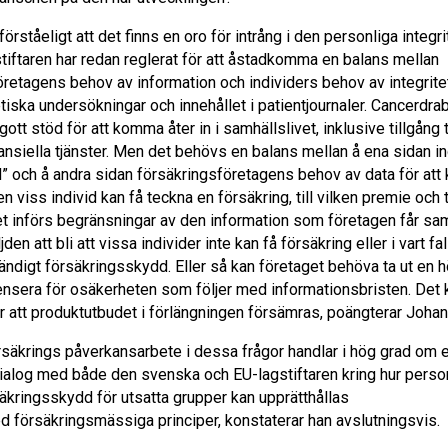
 förståeligt att det finns en oro för intrång i den personliga integr
tiftaren har redan reglerat för att åstadkomma en balans mellan
retagens behov av information och individers behov av integritet,
tiska undersökningar och innehållet i patientjournaler. Cancerdr
 gott stöd för att komma åter in i samhällslivet, inklusive tillgång t
ansiella tjänster. Men det behövs en balans mellan å ena sidan in
d” och å andra sidan försäkringsföretagens behov av data för att
viss individ kan få teckna en försäkring, till vilken premie och ti
det införs begränsningar av den information som företagen får sa
ljden att bli att vissa individer inte kan få försäkring eller i vart fal
ständigt försäkringsskydd. Eller så kan företaget behöva ta ut en
ensera för osäkerheten som följer med informationsbristen. Det
ör att produktutbudet i förlängningen försämras, poängterar Johan
säkrings påverkansarbete i dessa frågor handlar i hög grad om 
ialog med både den svenska och EU-lagstiftaren kring hur personl
äkringsskydd för utsatta grupper kan upprätthållas
d försäkringsmässiga principer
, konstaterar han avslutningsvis.