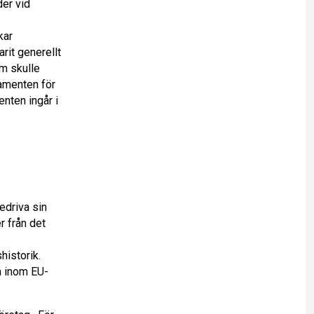
der vid
kar
rit generellt
om skulle
tamenten för
nten ingår i
edriva sin
r från det
historik.
å inom EU-