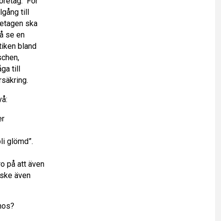
företag.
För
gång till
retagen ska
vå se en
tiken bland
schen,
a till
säkring.
vå:
er
li glömd”.
ro på att även
nske även
gnos?