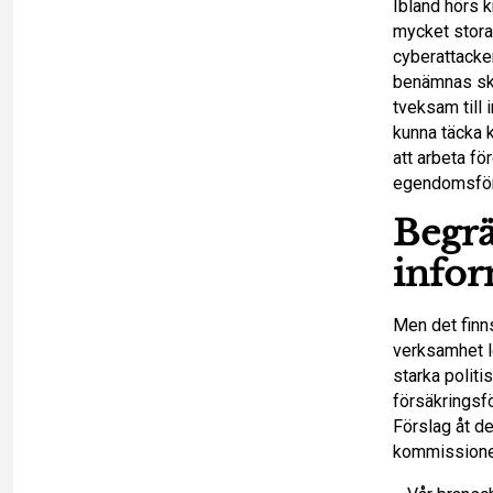
Ibland hörs k
n
mycket stora 
cyberattacker
benämnas sky
tveksam till 
kunna täcka 
att arbeta f
egendomsför
Begrä
infor
Men det finns
verksamhet l
starka polit
försäkringsfö
Förslag åt de
kommissione