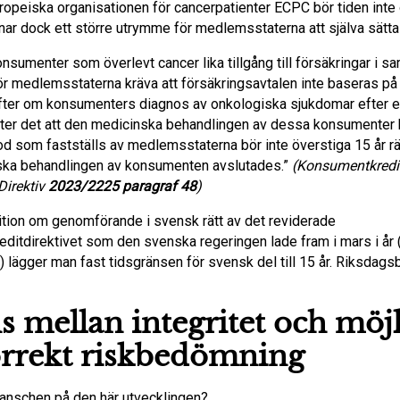
uropeiska organisationen för cancerpatienter ECPC bör tiden inte
nar dock ett större utrymme för medlemsstaterna att själva sätta
onsumenter som överlevt cancer lika tillgång till försäkringar i
bör medlemsstaterna kräva att försäkringsavtalen inte baseras på
ter om konsumenters diagnos av onkologiska sjukdomar efter e
fter det att den medicinska behandlingen av dessa konsumenter h
od som fastställs av medlemsstaterna bör inte överstiga 15 år rä
ska behandlingen av konsumenten avslutades.”
(Konsumentkredit
Direktiv
2023/2225 paragraf 48
)
ition om genomförande i svensk rätt av det reviderade
ditdirektivet som den svenska regeringen lade fram i mars i år 
) lägger man fast tidsgränsen för svensk del till 15 år. Riksdags
s mellan integritet och möj
korrekt riskbedömning
ranschen på den här utvecklingen?