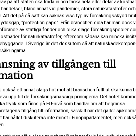
rav på att staten ska träda in och täcka hela eller delar av kostna
händelser, bland annat vid pandemier, stora naturkatastrofer och
. Att det på så sätt kan saknas viss typ av försäkringsskydd bru
ddsgap, ”protection gaps”. Från branschen sida har man dock va
införande av statliga fonder och olika slags försäkringspooler s
kostnader för naturkatastrofer, eftersom sådana kan minska inci
örebyggande. I Sverige är det dessutom så att naturskadekompone
säkringarna.
nsning av tillgången till
mation
 också ett annat slags hot mot att branschen fullt ut ska kunna b
eva upp till de försäkringsmässiga principerna. Det hotet komme
iska tryck som finns på EU-nivå som handlar om att begränsa
retagens tillgång till information, särskilt när det gäller sjukdoms
t här hållet diskuteras inte minst i Europaparlamentet, men ocks
n.