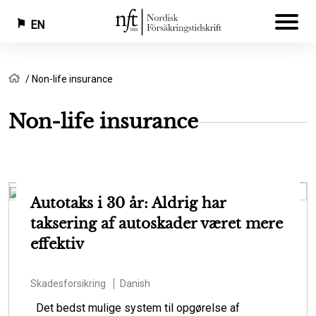
EN
Skip
Breadcrumb
Home
Non-life insurance
to
main
Non-life insurance
content
Autotaks i 30 år: Aldrig har
taksering af autoskader været mere
effektiv
Skadesforsikring
Danish
Det bedst mulige system til opgørelse af