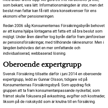
som bekant, vara lätt. Informationsmängden är stor, men det
o
d
beslut man fattar kan få rätt stora konsekvenser för ens
ekonomi efter pensioneringen.
o
I
Redan 2006 såg Konsumenternas Försäkringsbyrån behovet
k
n
av att kunna hjälpa löntagarna att fatta ett så bra beslut som
möjligt. Under åren därefter tog byrån därför fram jämförelser
av pensionsförsäkringar, med tillhörande räknesnurror. Men i
längden behövdes det en mer omfattande och
individualiserad, webbaserad lösning.
Oberoende expertgrupp
Svensk Försäkring tillsatte därför i juni 2014 en oberoende
expertgrupp, ledd av Gunnar Olsson, tidigare vd på
Konsumenternas Försäkringsbyrå. Som uppdrag fick
gruppen att ta fram konsumentanpassande nyckeltal, som
främst skulle fokusera på avkastning, avgifter och kostnader,
liksom på de riskskydd som är knutna till en försäkring.