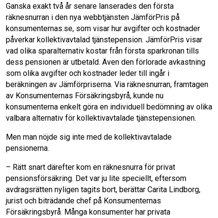
Ganska exakt två år senare lanserades den första
räknesnurran i den nya webbtjänsten JämförPris på
konsumenternas.se, som visar hur avgifter och kostnader
påverkar kollektivavtalad tjänstepension. JämförPris visar
vad olika sparalternativ kostar från första sparkronan tills
dess pensionen är utbetald. Även den förlorade avkastning
som olika avgifter och kostnader leder till ingår i
beräkningen av Jämförpriserna. Via räknesnurran, framtagen
av Konsumenternas Försäkringsbyrå, kunde nu
konsumenterna enkelt göra en individuell bedömning av olika
valbara alternativ för kollektivavtalade tjänstepensionen.
Men man nöjde sig inte med de kollektivavtalade
pensionerna.
– Rätt snart därefter kom en räknesnurra för privat
pensionsförsäkring. Det var ju lite speciellt, eftersom
avdragsrätten nyligen tagits bort, berättar Carita Lindborg,
jurist och biträdande chef på Konsumenternas
Försäkringsbyrå. Många konsumenter har privata