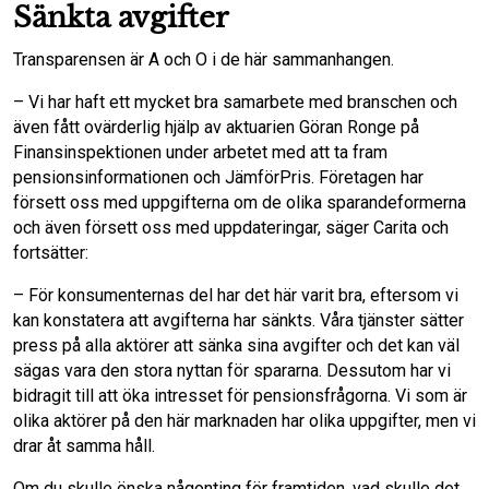
Sänkta avgifter
Transparensen är A och O i de här sammanhangen.
– Vi har haft ett mycket bra samarbete med branschen och
även fått ovärderlig hjälp av aktuarien Göran Ronge på
Finansinspektionen under arbetet med att ta fram
pensionsinformationen och JämförPris. Företagen har
försett oss med uppgifterna om de olika sparandeformerna
och även försett oss med uppdateringar, säger Carita och
fortsätter:
– För konsumenternas del har det här varit bra, eftersom vi
kan konstatera att avgifterna har sänkts. Våra tjänster sätter
press på alla aktörer att sänka sina avgifter och det kan väl
sägas vara den stora nyttan för spararna. Dessutom har vi
bidragit till att öka intresset för pensionsfrågorna. Vi som är
olika aktörer på den här marknaden har olika uppgifter, men vi
drar åt samma håll.
Om du skulle önska någonting för framtiden, vad skulle det