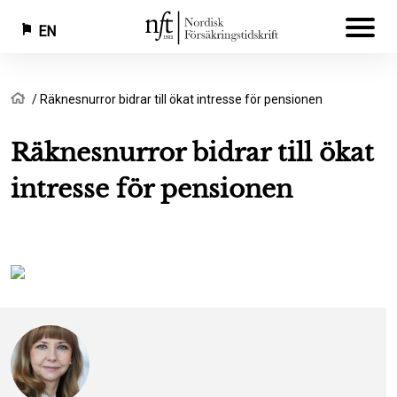
EN
Skip
Breadcrumb
Home
Räknesnurror bidrar till ökat intresse för pensionen
to
main
Räknesnurror bidrar till ökat
content
intresse för pensionen