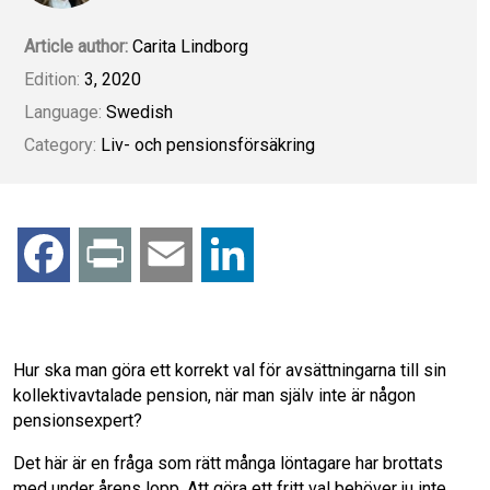
Article author:
Carita Lindborg
Edition:
3, 2020
Language:
Swedish
Category:
Liv- och pensionsförsäkring
F
P
E
L
a
r
m
i
c
i
a
n
Hur ska man göra ett korrekt val för avsättningarna till sin
kollektivavtalade pension, när man själv inte är någon
e
n
i
k
pensionsexpert?
Det här är en fråga som rätt många löntagare har brottats
b
t
l
e
med under årens lopp. Att göra ett fritt val behöver ju inte,