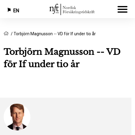
EN
Skip
Breadcrumb
Home
Torbjörn Magnusson -- VD för If under tio år
to
main
Torbjörn Magnusson -- VD
content
för If under tio år