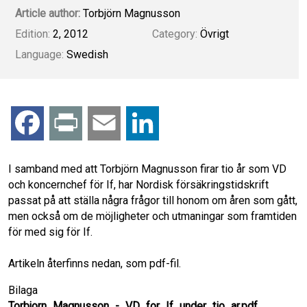
Article author:
Torbjörn Magnusson
Edition:
2, 2012
Category:
Övrigt
Language:
Swedish
F
P
E
L
a
r
m
i
I samband med att Torbjörn Magnusson firar tio år som VD
och koncernchef för If, har Nordisk försäkringstidskrift
c
i
a
n
passat på att ställa några frågor till honom om åren som gått,
men också om de möjligheter och utmaningar som framtiden
e
n
i
k
för med sig för If.
b
t
l
e
Artikeln återfinns nedan, som pdf-fil.
o
d
Bilaga
Torbjorn_Magnusson_-_VD_for_If_under_tio_ar.pdf