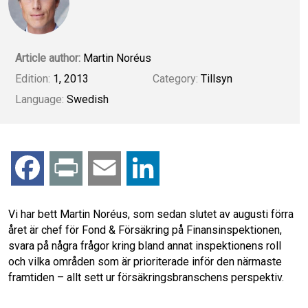
Article author:
Martin Noréus
Edition:
1, 2013
Category:
Tillsyn
Language:
Swedish
F
P
E
L
a
r
m
i
Vi har bett Martin Noréus, som sedan slutet av augusti förra
året är chef för Fond & Försäkring på Finansinspektionen,
c
i
a
n
svara på några frågor kring bland annat inspektionens roll
och vilka områden som är prioriterade inför den närmaste
e
n
i
k
framtiden – allt sett ur försäkringsbranschens perspektiv.
b
t
l
e