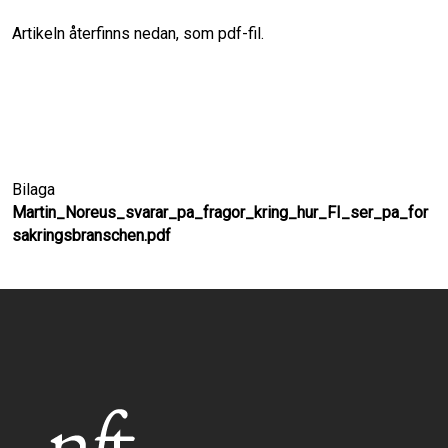
Artikeln återfinns nedan, som pdf-fil.
o
d
o
I
k
n
Bilaga
Martin_Noreus_svarar_pa_fragor_kring_hur_FI_ser_pa_for
sakringsbranschen.pdf