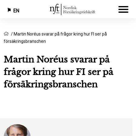
EN
Skip
Breadcrumb
Home
Martin Noréus svarar på frågor kring hur FI ser på
to
försäkringsbranschen
main
content
Martin Noréus svarar på
frågor kring hur FI ser på
försäkringsbranschen