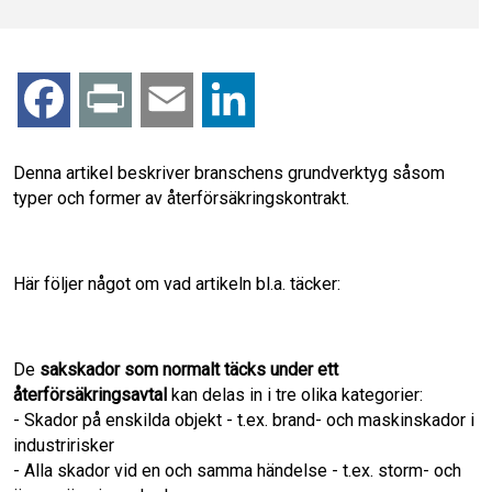
F
P
E
L
a
r
m
i
Denna artikel beskriver branschens grundverktyg såsom
typer och former av återförsäkringskontrakt.
c
i
a
n
e
n
i
k
Här följer något om vad artikeln bl.a. täcker:
b
t
l
e
o
d
De
sakskador som normalt täcks under ett
återförsäkringsavtal
kan delas in i tre olika kategorier:
o
I
- Skador på enskilda objekt - t.ex. brand- och maskinskador i
industririsker
k
n
- Alla skador vid en och samma händelse - t.ex. storm- och