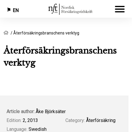
EN
Skip
Breadcrumb
Home
Återförsäkringsbranschens verktyg
to
main
Återförsäkringsbranschens
content
verktyg
Article author:
Åke Björksäter
Edition:
2, 2013
Category:
Återförsäkring
Language:
Swedish