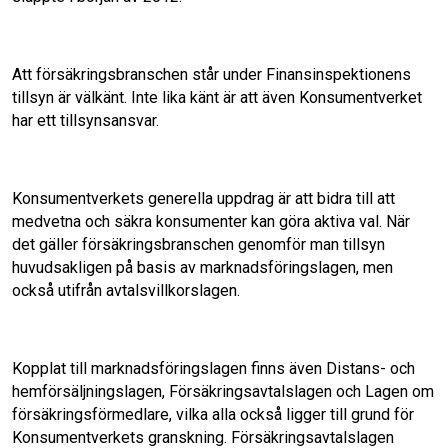
b
t
l
e
Att försäkringsbranschen står under Finansinspektionens
o
d
tillsyn är välkänt. Inte lika känt är att även Konsumentverket
har ett tillsynsansvar.
o
I
k
n
Konsumentverkets generella uppdrag är att bidra till att
medvetna och säkra konsumenter kan göra aktiva val. När
det gäller försäkringsbranschen genomför man tillsyn
huvudsakligen på basis av marknadsföringslagen, men
också utifrån avtalsvillkorslagen.
Kopplat till marknadsföringslagen finns även Distans- och
hemförsäljningslagen, Försäkringsavtalslagen och Lagen om
försäkringsförmedlare, vilka alla också ligger till grund för
Konsumentverkets granskning. Försäkringsavtalslagen