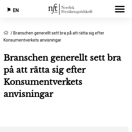
EN
Skip
Breadcrumb
Home
Branschen generellt sett bra på att rätta sig efter
to
Konsumentverkets anvisningar
main
content
Branschen generellt sett bra
på att rätta sig efter
Konsumentverkets
anvisningar