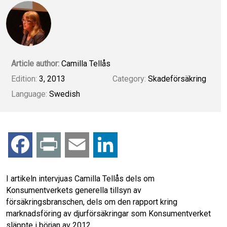
Article author:
Camilla Tellås
Edition:
3, 2013
Category:
Skadeförsäkring
Language:
Swedish
F
P
E
L
a
r
m
i
I artikeln intervjuas Camilla Tellås dels om
Konsumentverkets generella tillsyn av
c
i
a
n
försäkringsbranschen, dels om den rapport kring
marknadsföring av djurförsäkringar som Konsumentverket
e
n
i
k
släppte i början av 2012.