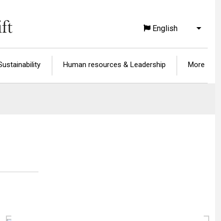
English
List a
Sustainability
Human resources & Leadership
More