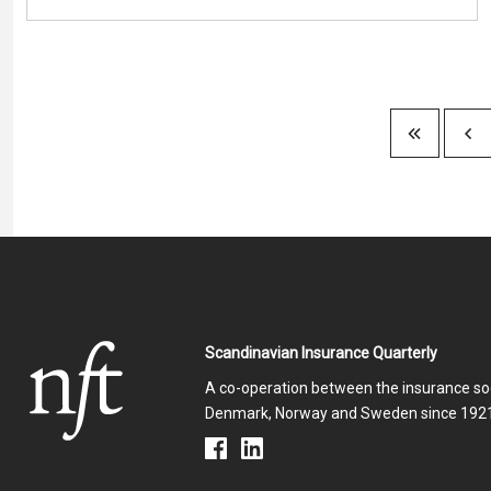
Pagination
Scandinavian Insurance Quarterly
A co-operation between the insurance soc
Denmark, Norway and Sweden since 1921
acebook
Linkedin