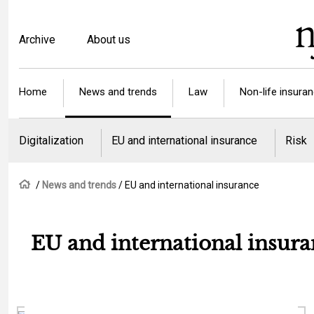
Skip
to
Top
Archive
About us
main
menu
content
Article
Home
News and trends
Law
Non-life insura
categories
Digitalization
EU and international insurance
Risk
Breadcrumb
Home
News and trends
EU and international insurance
EU and international insur