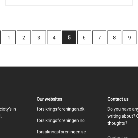
Page
1
Page
2
Page
3
Page
4
Current
5
Page
6
Page
7
Page
8
Pag
9
page
Our websites
Contact us
Footer
iety's in
forsikringsforeningen.dk
Do you have any
.
writing about? 
menu
forsikringsforeningen.no
thoughts?
forsakringsforeningen.se
Contact us