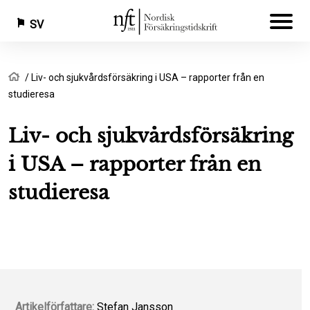
SV
Hoppa
Länkstig
Hem
Liv- och sjukvårdsförsäkring i USA – rapporter från en
till
studieresa
huvudinnehåll
Liv- och sjukvårdsförsäkring
i USA – rapporter från en
studieresa
Artikelförfattare:
Stefan Jansson