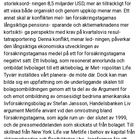
o
I
k
n