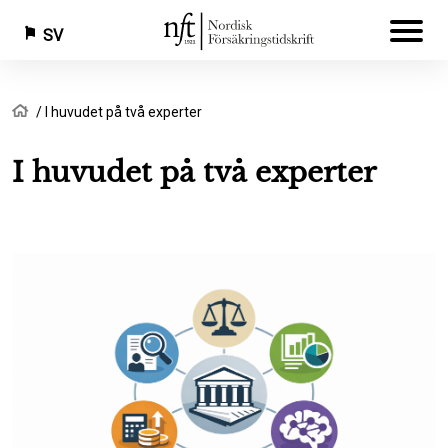
SV
Hoppa
Länkstig
Hem
I huvudet på två experter
till
huvudinnehåll
I huvudet på två experter