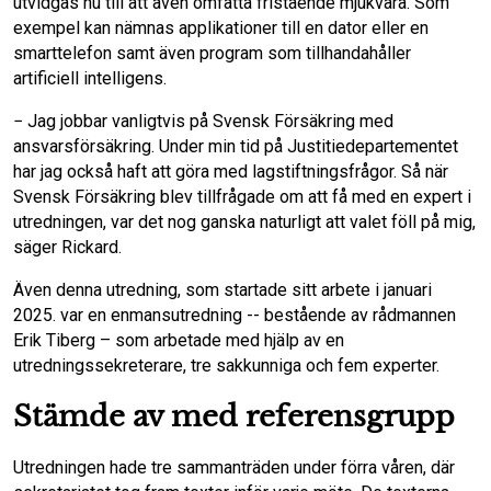
utvidgas nu till att även omfatta fristående mjukvara. Som
exempel kan nämnas applikationer till en dator eller en
smarttelefon samt även program som tillhandahåller
artificiell intelligens.
− Jag jobbar vanligtvis på Svensk Försäkring med
ansvarsförsäkring. Under min tid på Justitiedepartementet
har jag också haft att göra med lagstiftningsfrågor. Så när
Svensk Försäkring blev tillfrågade om att få med en expert i
utredningen, var det nog ganska naturligt att valet föll på mig,
säger Rickard.
Även denna utredning, som startade sitt arbete i januari
2025. var en enmansutredning -- bestående av rådmannen
Erik Tiberg – som arbetade med hjälp av en
utredningssekreterare, tre sakkunniga och fem experter.
Stämde av med referensgrupp
Utredningen hade tre sammanträden under förra våren, där