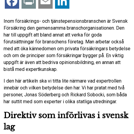
F
P
E
L
a
r
m
i
Inom försäkrings- och tjänstepensionsbranschen är Svensk
Försäkring den gemensamma branschorganisationen. Den
c
i
a
n
har till uppgift att bland annat att verka för goda
förutsättningar för branschens företag. Man arbetar också
e
n
i
k
med att öka kännedomen om privata försäkringars betydelse
och om de principer som försäkringar bygger på. En viktig
b
t
l
e
uppgift är även att bedriva opinionsbildning, en annan att
bistå med expertkunskap.
o
d
I den här artikeln ska vi titta lite närmare vad expertrollen
o
I
innebär och vilken betydelse den har. Vi har pratat med två
personer, Jonas Söderberg och Rickard Sobocki, som båda
k
n
har suttit med som experter i olika statliga utredningar.
Direktiv som införlivas i svensk
lag