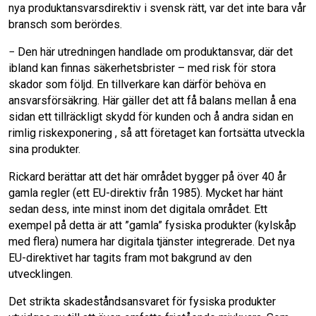
nya produktansvarsdirektiv i svensk rätt, var det inte bara vår
bransch som berördes.
− Den här utredningen handlade om produktansvar, där det
ibland kan finnas säkerhetsbrister – med risk för stora
skador som följd. En tillverkare kan därför behöva en
ansvarsförsäkring. Här gäller det att få balans mellan å ena
sidan ett tillräckligt skydd för kunden och å andra sidan en
rimlig riskexponering , så att företaget kan fortsätta utveckla
sina produkter.
Rickard berättar att det här området bygger på över 40 år
gamla regler (ett EU-direktiv från 1985). Mycket har hänt
sedan dess, inte minst inom det digitala området. Ett
exempel på detta är att ”gamla” fysiska produkter (kylskåp
med flera) numera har digitala tjänster integrerade. Det nya
EU-direktivet har tagits fram mot bakgrund av den
utvecklingen.
Det strikta skadeståndsansvaret för fysiska produkter