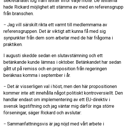
sekretariatet tog fram texter inför varje möte. De texterna
hade Rickard möjlighet att stämma av med en referensgrupp
från branschen.
− Jag vill särskilt rikta ett varmt till medlemmarna av
referensgruppen. Det är viktigt att kunna få med sig
synpunkter från dem som arbetar med de här frågorna i
praktiken.
I augusti skedde sedan en slutavstämning och ett
betänkande kunde lämnas i oktober. Betänkandet har sedan
gått ut på remiss och en proposition från regeringen
beräknas komma i september i år.
− Det är visserligen val i höst, men den här propositionen
kommer inte att innehålla något politiskt kontroversiellt. Den
handlar endast om implementering av ett EU-direktiv i
svensk lagstiftning och jag väntar mig därför inga större
förseningar, säger Rickard och avslutar:
− Sammanfattningsvis är jag nöjd med vårt arbete i