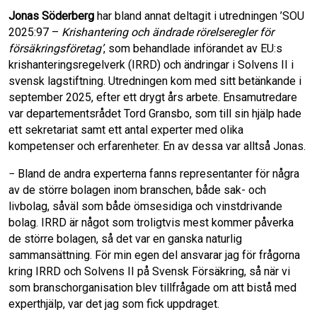
Jonas Söderberg
har bland annat deltagit i utredningen ’SOU
2025:97 –
Krishantering och ändrade rörelseregler för
försäkringsföretag’
, som behandlade införandet av EU:s
krishanteringsregelverk (IRRD) och ändringar i Solvens II i
svensk lagstiftning. Utredningen kom med sitt betänkande i
september 2025, efter ett drygt års arbete. Ensamutredare
var departementsrådet Tord Gransbo, som till sin hjälp hade
ett sekretariat samt ett antal experter med olika
kompetenser och erfarenheter. En av dessa var alltså Jonas.
− Bland de andra experterna fanns representanter för några
av de större bolagen inom branschen, både sak- och
livbolag, såväl som både ömsesidiga och vinstdrivande
bolag. IRRD är något som troligtvis mest kommer påverka
de större bolagen, så det var en ganska naturlig
sammansättning. För min egen del ansvarar jag för frågorna
kring IRRD och Solvens II på Svensk Försäkring, så när vi
som branschorganisation blev tillfrågade om att bistå med
experthjälp, var det jag som fick uppdraget.