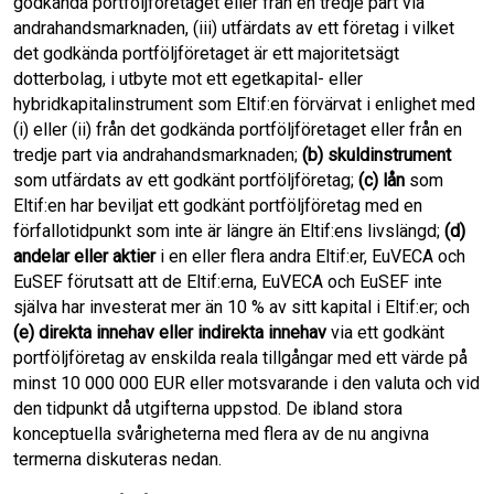
godkända portföljföretaget eller från en tredje part via
andrahandsmarknaden, (iii) utfärdats av ett företag i vilket
det godkända portföljföretaget är ett majoritetsägt
dotterbolag, i utbyte mot ett egetkapital- eller
hybridkapitalinstrument som Eltif:en förvärvat i enlighet med
(i) eller (ii) från det godkända portföljföretaget eller från en
tredje part via andrahandsmarknaden;
(b)
skuldinstrument
som utfärdats av ett godkänt portföljföretag;
(c)
lån
som
Eltif:en har beviljat ett godkänt portföljföretag med en
förfallotidpunkt som inte är längre än Eltif:ens livslängd;
(d)
andelar eller aktier
i en eller flera andra Eltif:er, EuVECA och
EuSEF förutsatt att de Eltif:erna, EuVECA och EuSEF inte
själva har investerat mer än 10 % av sitt kapital i Eltif:er; och
(e)
direkta innehav eller indirekta innehav
via ett godkänt
portföljföretag av enskilda reala tillgångar med ett värde på
minst 10 000 000 EUR eller motsvarande i den valuta och vid
den tidpunkt då utgifterna uppstod. De ibland stora
konceptuella svårigheterna med flera av de nu angivna
termerna diskuteras nedan.