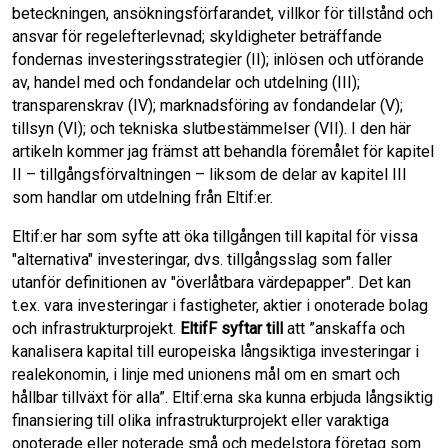
beteckningen, ansökningsförfarandet, villkor för tillstånd och
ansvar för regelefterlevnad; skyldigheter beträffande
fondernas investeringsstrategier (II); inlösen och utförande
av, handel med och fondandelar och utdelning (III);
transparenskrav (IV); marknadsföring av fondandelar (V);
tillsyn (VI); och tekniska slutbestämmelser (VII). I den här
artikeln kommer jag främst att behandla föremålet för kapitel
II – tillgångsförvaltningen – liksom de delar av kapitel III
som handlar om utdelning från Eltif:er.
Eltif:er har som syfte att öka tillgången till kapital för vissa
"alternativa" investeringar, dvs. tillgångsslag som faller
utanför definitionen av "överlåtbara värdepapper". Det kan
t.ex. vara investeringar i fastigheter, aktier i onoterade bolag
och infrastrukturprojekt.
EltifF syftar till
att ”anskaffa och
kanalisera kapital till europeiska långsiktiga investeringar i
realekonomin, i linje med unionens mål om en smart och
hållbar tillväxt för alla”. Eltif:erna ska kunna erbjuda långsiktig
finansiering till olika infrastrukturprojekt eller varaktiga
onoterade eller noterade små och medelstora företag som