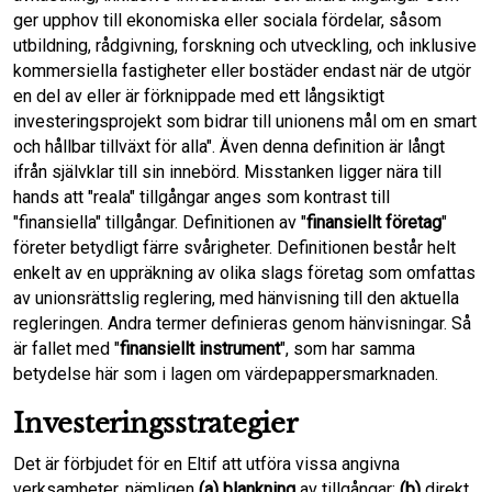
ger upphov till ekonomiska eller sociala fördelar, såsom
utbildning, rådgivning, forskning och utveckling, och inklusive
kommersiella fastigheter eller bostäder endast när de utgör
en del av eller är förknippade med ett långsiktigt
investeringsprojekt som bidrar till unionens mål om en smart
och hållbar tillväxt för alla". Även denna definition är långt
ifrån självklar till sin innebörd. Misstanken ligger nära till
hands att "reala" tillgångar anges som kontrast till
"finansiella" tillgångar. Definitionen av "
finansiellt företag
"
företer betydligt färre svårigheter. Definitionen består helt
enkelt av en uppräkning av olika slags företag som omfattas
av unionsrättslig reglering, med hänvisning till den aktuella
regleringen. Andra termer definieras genom hänvisningar. Så
är fallet med "
finansiellt instrument
", som har samma
betydelse här som i lagen om värdepappersmarknaden.
Investeringsstrategier
Det är förbjudet för en Eltif att utföra vissa angivna
verksamheter, nämligen
(a)
blankning
av tillgångar;
(b)
direkt