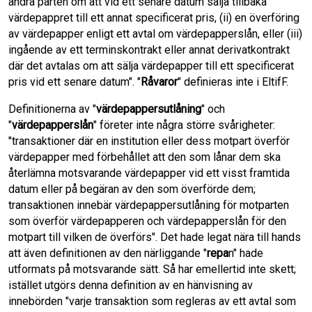
andra parten om att vid ett senare datum sälja tillbaka
värdepappret till ett annat specificerat pris, (ii) en överföring
av värdepapper enligt ett avtal om värdepapperslån, eller (iii)
ingående av ett terminskontrakt eller annat derivatkontrakt
där det avtalas om att sälja värdepapper till ett specificerat
pris vid ett senare datum". "
Råvaror
" definieras inte i EltifF.
Definitionerna av "
värdepappersutlåning
" och
"
värdepapperslån
" företer inte några större svårigheter:
"transaktioner där en institution eller dess motpart överför
värdepapper med förbehållet att den som lånar dem ska
återlämna motsvarande värdepapper vid ett visst framtida
datum eller på begäran av den som överförde dem;
transaktionen innebär värdepappersutlåning för motparten
som överför värdepapperen och värdepapperslån för den
motpart till vilken de överförs". Det hade legat nära till hands
att även definitionen av den närliggande "
repa
n" hade
utformats på motsvarande sätt. Så har emellertid inte skett;
istället utgörs denna definition av en hänvisning av
innebörden "varje transaktion som regleras av ett avtal som