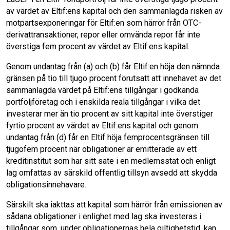
av värdet av Eltif:ens kapital och den sammanlagda risken av
motpartsexponeringar för Eltif:en som härrör från OTC-
derivattransaktioner, repor eller omvända repor får inte
överstiga fem procent av värdet av Eltif:ens kapital.
Genom undantag från (a) och (b) får Eltif:en höja den nämnda
gränsen på tio till tjugo procent förutsatt att innehavet av det
sammanlagda värdet på Eltif:ens tillgångar i godkända
portföljföretag och i enskilda reala tillgångar i vilka det
investerar mer än tio procent av sitt kapital inte överstiger
fyrtio procent av värdet av Eltif:ens kapital och genom
undantag från (d) får en Eltif höja femprocentsgränsen till
tjugofem procent när obligationer är emitterade av ett
kreditinstitut som har sitt säte i en medlemsstat och enligt
lag omfattas av särskild offentlig tillsyn avsedd att skydda
obligationsinnehavare.
Särskilt ska iakttas att kapital som härrör från emissionen av
sådana obligationer i enlighet med lag ska investeras i
tillgångar som, under obligationernas hela giltighetstid, kan