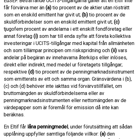
EuSEF. Beträffande UCITS-tillgångarna gäller att en Eltif inte
får förvärva mer än
(a)
tio procent av de aktier utan rösträtt
som en enskild emittent har givit ut;
(b)
tio procent av de
skuldförbindelser som en enskild emittent givit ut;
(c)
tjugofem procent av andelarna i ett enskilt fondföretag eller
annat företag
(i)
som har till enda syfte att företa kollektiva
investeringar i UCITS-tillgångar med kapital från allmänheten
och som tillämpar principen om riskspridning och
(ii)
vars
andelar på begäran av innehavarna återköps eller inlöses,
direkt eller indirekt, med medel ur företagets tillgångar;
respektive
(d)
tio procent av de penningmarknadsinstrument
som emitterats av ett och samma organ. Gränsvärdena i (b),
(c) och (d) behöver inte iakttas vid förvärvstillfället, om
bruttomängden av skuldförbindelserna eller av
penningmarknadsinstrumenten eller nettomängden av de
värdepapper som är föremål för emission då inte kan
beräknas.
En Eltif får
låna penningmedel
, under förutsättning att sådan
upplåning uppfyller samtliga följande villkor:
(a)
den