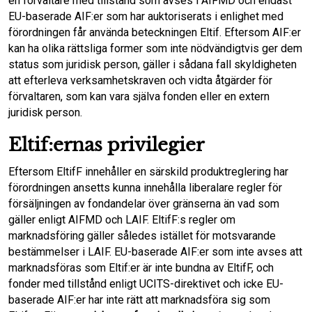
en förvaltare med tillstånd som avses i AIFMD och endast
EU-baserade AIF:er som har auktoriserats i enlighet med
förordningen får använda beteckningen Eltif. Eftersom AIF:er
kan ha olika rättsliga former som inte nödvändigtvis ger dem
status som juridisk person, gäller i sådana fall skyldigheten
att efterleva verksamhetskraven och vidta åtgärder för
förvaltaren, som kan vara själva fonden eller en extern
juridisk person.
Eltif:ernas privilegier
Eftersom EltifF innehåller en särskild produktreglering har
förordningen ansetts kunna innehålla liberalare regler för
försäljningen av fondandelar över gränserna än vad som
gäller enligt AIFMD och LAIF. EltifF:s regler om
marknadsföring gäller således istället för motsvarande
bestämmelser i LAIF. EU-baserade AIF:er som inte avses att
marknadsföras som Eltif:er är inte bundna av EltifF, och
fonder med tillstånd enligt UCITS-direktivet och icke EU-
baserade AIF:er har inte rätt att marknadsföra sig som