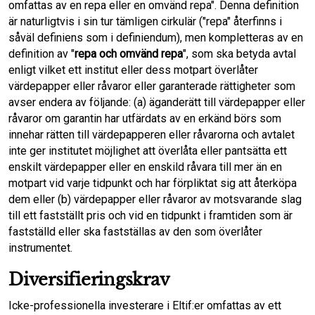
omfattas av en repa eller en omvänd repa". Denna definition
är naturligtvis i sin tur tämligen cirkulär ("repa" återfinns i
såväl definiens som i definiendum), men kompletteras av en
definition av "
repa och omvänd repa
", som ska betyda avtal
enligt vilket ett institut eller dess motpart överlåter
värdepapper eller råvaror eller garanterade rättigheter som
avser endera av följande: (a) äganderätt till värdepapper eller
råvaror om garantin har utfärdats av en erkänd börs som
innehar rätten till värdepapperen eller råvarorna och avtalet
inte ger institutet möjlighet att överlåta eller pantsätta ett
enskilt värdepapper eller en enskild råvara till mer än en
motpart vid varje tidpunkt och har förpliktat sig att återköpa
dem eller (b) värdepapper eller råvaror av motsvarande slag
till ett fastställt pris och vid en tidpunkt i framtiden som är
fastställd eller ska fastställas av den som överlåter
instrumentet.
Diversifieringskrav
Icke-professionella investerare i Eltif:er omfattas av ett