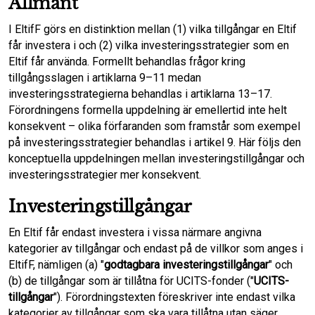
Allmänt
I EltifF görs en distinktion mellan (1) vilka tillgångar en Eltif
får investera i och (2) vilka investeringsstrategier som en
Eltif får använda. Formellt behandlas frågor kring
tillgångsslagen i artiklarna 9–11 medan
investeringsstrategierna behandlas i artiklarna 13–17.
Förordningens formella uppdelning är emellertid inte helt
konsekvent – olika förfaranden som framstår som exempel
på investeringsstrategier behandlas i artikel 9. Här följs den
konceptuella uppdelningen mellan investeringstillgångar och
investeringsstrategier mer konsekvent.
Investeringstillgångar
En Eltif får endast investera i vissa närmare angivna
kategorier av tillgångar och endast på de villkor som anges i
EltifF, nämligen (a) "
godtagbara investeringstillgångar
" och
(b) de tillgångar som är tillåtna för UCITS-fonder ("
UCITS-
tillgångar
"). Förordningstexten föreskriver inte endast vilka
kategorier av tillgångar som ska vara tillåtna utan säger