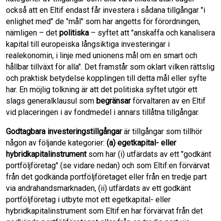
också att en Eltif endast får investera i sådana tillgångar "i
enlighet med" de "mål" som har angetts för förordningen,
nämligen – det
politiska
– syftet att "anskaffa och kanalisera
kapital till europeiska långsiktiga investeringar i
realekonomin, i linje med unionens mål om en smart och
hållbar tillväxt för alla". Det framstår som oklart vilken rättslig
och praktisk betydelse kopplingen till detta mål eller syfte
har. En möjlig tolkning är att det politiska syftet utgör ett
slags generalklausul som
begränsar
förvaltaren av en Eltif
vid placeringen i av fondmedel i annars tillåtna tillgångar.
Godtagbara investeringstillgångar
är tillgångar som tillhör
någon av följande kategorier:
(a)
egetkapital- eller
hybridkapitalinstrument
som har (i) utfärdats av ett "godkänt
portföljföretag" (se vidare nedan) och som Eltif:en förvärvat
från det godkända portföljföretaget eller från en tredje part
via andrahandsmarknaden, (ii) utfärdats av ett godkänt
portföljföretag i utbyte mot ett egetkapital- eller
hybridkapitalinstrument som Eltif:en har förvärvat från det