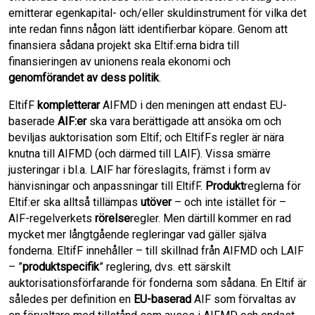
emitterar egenkapital- och/eller skuldinstrument för vilka det
inte redan finns någon lätt identifierbar köpare. Genom att
finansiera sådana projekt ska Eltif:erna bidra till
finansieringen av unionens reala ekonomi och
genomförandet av dess politik
.
EltifF
kompletterar
AIFMD i den meningen att endast EU-
baserade
AIF:er
ska vara berättigade att ansöka om och
beviljas auktorisation som Eltif; och EltifFs regler är nära
knutna till AIFMD (och därmed till LAIF). Vissa smärre
justeringar i bl.a. LAIF har föreslagits, främst i form av
hänvisningar och anpassningar till EltifF.
Produkt
reglerna för
Eltif:er ska alltså tillämpas
utöver
– och inte istället för –
AIF-regelverkets
rörelse
regler. Men därtill kommer en rad
mycket mer långtgående regleringar vad gäller själva
fonderna. EltifF innehåller – till skillnad från AIFMD och LAIF
– ”
produktspecifik
” reglering, dvs. ett särskilt
auktorisationsförfarande för fonderna som sådana. En Eltif är
således per definition en
EU-baserad
AIF som förvaltas av