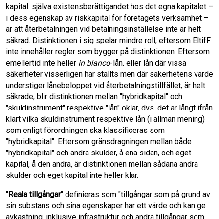
kapital: själva existensberättigandet hos det egna kapitalet –
i dess egenskap av riskkapital för företagets verksamhet –
är att återbetalningen vid betalningsinställelse inte är helt
säkrad. Distinktionen i sig spelar mindre roll, eftersom EltifF
inte innehåller regler som bygger på distinktionen. Eftersom
emellertid inte heller
in blanco
-lån, eller lån där vissa
säkerheter visserligen har ställts men där säkerhetens värde
understiger lånebeloppet vid återbetalningstillfället, är helt
säkrade, blir distinktionen mellan "hybridkapital" och
"skuldinstrument" respektive "lån" oklar, dvs. det är långt ifrån
klart vilka skuldinstrument respektive lån (i allmän mening)
som enligt förordningen ska klassificeras som
"hybridkapital". Eftersom gränsdragningen mellan både
"hybridkapital" och andra skulder, å ena sidan, och eget
kapital, å den andra, är distinktionen mellan sådana andra
skulder och eget kapital inte heller klar.
"
Reala tillgångar
" definieras som "tillgångar som på grund av
sin substans och sina egenskaper har ett värde och kan ge
avkastning, inklusive infrastruktur och andra tillgångar som