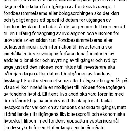
dagen efter datum för utgången av fondens livslängd. I
fondbestämmelserna eller bolagsordningen ska det klart
och tydligt anges ett specifikt datum för utgången av
fondens livslängd och där får det anges om det finns en rätt
till en tillfällig förlängning av livslängden och villkoren för
utövande av en sådan rätt. Fondbestämmelserna eller
bolagsordningen, och information till investerarna ska
innehålla en beskrivning av förfarandena för inlösen av
andelar eller aktier och avyttring av tillgångar och tydligt
ange just att den inlösen som riktas till investerare ska
påbörjas dagen efter datum för utgången av fondens
livslängd. Fondbestämmelserna eller bolagsordningen får på
vissa villkor innehålla en möjlighet till inlösen före utgången
av fondens livstid. Eltif:ens livslängd ska vara förenlig med
dess långsiktiga natur och vara tillräcklig för att täcka
livscykeln för var och en av fondens enskilda tillgångar, mätt
i förhållande till tillgångens likviditetsprofil och ekonomiska
livscykel, liksom med fondens uppsatta investeringsmål.
Om livscykeln för en Eltif är längre än tio år måste