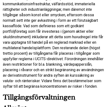
kommunikationsinfrastruktur, välfärdsstöd, immateriella
rättigheter och industrianläggningar, men däremot inte
tillgångar såsom konst eller smycken, eftersom dessa
normalt sett inte ger avkastning i form av ett förutsägbart
kassaflöde. Vad som definieras som ett godkänt
portföljföretag som får investeras i (genom aktier eller
skuldinstrument) inkluderar att detta som huvudregel inte får
vara upptagna till handel på en reglerad marknad eller en
multilateral handelsplattform. Den resterande delen (högst
trettio procent) av tillgångarna får placeras i tillgångar som
uppfyller reglerna i UCITS-direktivet. Förordningen innehåller
även restriktioner för bl.a. blankning, värdepapperslån,
placering i råvaror och en strikt begränsning av användningen
av derivatinstrument för andra syften än kurssäkring av
valuta- och ränterisker. Vidare finns det bestämmelser som
syftar till att begränsa koncentrationen av risker i fonden.
Tillgångsförvaltningen