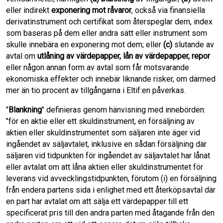
eller indirekt
exponering mot råvaror
, också via finansiella
derivatinstrument och certifikat som återspeglar dem, index
som baseras på dem eller andra sätt eller instrument som
skulle innebära en exponering mot dem; eller
(c)
slutande av
avtal om
utlåning av värdepapper, lån av värdepapper, repor
eller någon annan form av avtal som får motsvarande
ekonomiska effekter och innebär liknande risker, om därmed
mer än tio procent av tillgångarna i Eltif:en påverkas.
"
Blankning
" definieras genom hänvisning med innebörden:
"för en aktie eller ett skuldinstrument, en försäljning av
aktien eller skuldinstrumentet som säljaren inte äger vid
ingåendet av säljavtalet, inklusive en sådan försäljning där
säljaren vid tidpunkten för ingåendet av säljavtalet har lånat
eller avtalat om att låna aktien eller skuldinstrumentet för
leverans vid avvecklingstidpunkten, förutom (i) en försäljning
från endera partens sida i enlighet med ett återköpsavtal där
en part har avtalat om att sälja ett värdepapper till ett
specificerat pris till den andra parten med åtagande från den