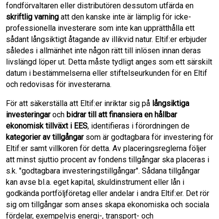
fondförvaltaren eller distributören dessutom utfärda en
skriftlig varning
att den kanske inte är lämplig för icke-
professionella investerare som inte kan upprätthålla ett
sådant långsiktigt åtagande av illikvid natur. Eltif:er erbjuder
således i allmänhet inte någon rätt till inlösen innan deras
livslängd löper ut. Detta måste tydligt anges som ett särskilt
datum i bestämmelserna eller stiftelseurkunden för en Eltif
och redovisas för investerarna.
För att säkerställa att Eltif:er inriktar sig på
långsiktiga
investeringar
och
bidrar till att finansiera en hållbar
ekonomisk tillväxt i EES
, identifieras i förordningen de
kategorier av tillgångar
som är godtagbara för investering för
Eltif:er samt villkoren för detta. Av placeringsreglerna följer
att minst sjuttio procent av fondens tillgångar ska placeras i
s.k. "godtagbara investeringstillgångar". Sådana tillgångar
kan avse bl.a. eget kapital, skuldinstrument eller lån i
godkända portföljföretag eller andelar i andra Eltif:er. Det rör
sig om tillgångar som anses skapa ekonomiska och sociala
fördelar, exempelvis energi-, transport- och