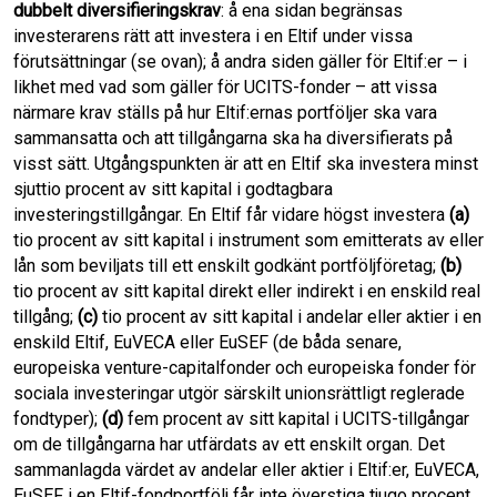
dubbelt diversifieringskrav
: å ena sidan begränsas
investerarens rätt att investera i en Eltif under vissa
förutsättningar (se ovan); å andra siden gäller för Eltif:er – i
likhet med vad som gäller för UCITS-fonder – att vissa
närmare krav ställs på hur Eltif:ernas portföljer ska vara
sammansatta och att tillgångarna ska ha diversifierats på
visst sätt. Utgångspunkten är att en Eltif ska investera minst
sjuttio procent av sitt kapital i godtagbara
investeringstillgångar. En Eltif får vidare högst investera
(a)
tio procent av sitt kapital i instrument som emitterats av eller
lån som beviljats till ett enskilt godkänt portföljföretag;
(b)
tio procent av sitt kapital direkt eller indirekt i en enskild real
tillgång;
(c)
tio procent av sitt kapital i andelar eller aktier i en
enskild Eltif, EuVECA eller EuSEF (de båda senare,
europeiska venture-capitalfonder och europeiska fonder för
sociala investeringar utgör särskilt unionsrättligt reglerade
fondtyper);
(d)
fem procent av sitt kapital i UCITS-tillgångar
om de tillgångarna har utfärdats av ett enskilt organ. Det
sammanlagda värdet av andelar eller aktier i Eltif:er, EuVECA,
EuSEF i en Eltif-fondportfölj får inte överstiga tjugo procent