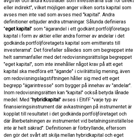
avgifter och andra kostnader som investerarna står för direkt
eller indirekt", vilket möjligen anger vilken sorts kapital som
avses men inte vad som avses med "kapital". Andra
definitioner erbjuder andra utmaningar. Sålunda definieras
"
eget kapital
" som "ägarandel i ett godkänt portföljföretags
kapital i form av aktier eller andra former av andelar i det
godkända portföljföretagets kapital som emitterats till
investerarna". Det förefaller således som om begreppet inte
helt sammanfaller med det redovisningsrättsliga begreppet
"eget kapital", som inte innehåller något krav på att eget
kapital ska medföra ett "ägande" i civilrättslig mening, även
om redovisningslagstiftningen håller sig med ett eget
begrepp "ägarintresse" som bygger på innehav av "andelar".
Inom redovisningsrätten kan "kapital" också betyda lånade
medel. Med "
hybridkapital
" avses i EltifF "varje typ av
finansieringsinstrument där avkastningen på instrumentet är
kopplat till resultatet i det godkända portföljföretaget och
där återbetalningen av instrumentet vid betalningsinställelse
inte är helt säkrad". Definitionen är förbryllande, eftersom
den gör det svårt att skilja mellan hybridkapital och eget