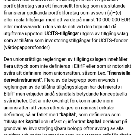
portföljföretag vara ett finansiellt företag som uteslutande
finansierar godkända portföljföretag som avses i (a)–(c)
eller reala tillgångar med ett värde på minst 10 000 000 EUR
eller motsvarande i den valuta och vid den tidpunkt då
utgifterna uppstod.
UCITS-tillgångar
utgörs av tillgångsslag
som är tillåtna som investeringstillgångar för UCITS-fonder
(värdepappersfonder).
Den unionsrättliga regleringen av tillgångsslagen innehåller
flera uttryck som inte definieras i EltifF eller som är notoriskt
svåra att definiera inom unionsrätten, såsom t.ex. "
finansiella
derivatinstrument
". Flera av de begrepp som används i
regleringen av de tillåtna tillgångsslagen har definierats i
EltifF men erbjuder ändå stundtals betydande konceptuella
svårigheter. Det är inte ovanligt förekommande inom
unionsrätten att vissa uttryck ges en närmast cirkulär
definition; så är fallet med "
kapital
", som definieras som
"tillskjutet
kapital
och utfäst ej infordrat
kapital
, beräknat på
grundval av invester[ings]bara belopp efter avdrag av alla