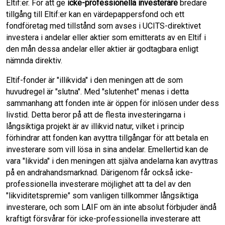
Eltif:er. För att ge
icke-professionella investerare
bredare
tillgång till Eltif:er kan en värdepappersfond och ett
fondföretag med tillstånd som avses i UCITS-direktivet
investera i andelar eller aktier som emitterats av en Eltif i
den mån dessa andelar eller aktier är godtagbara enligt
nämnda direktiv.
Eltif-fonder är "illikvida" i den meningen att de som
huvudregel är "slutna". Med "slutenhet" menas i detta
sammanhang att fonden inte är öppen för inlösen under dess
livstid. Detta beror på att de flesta investeringarna i
långsiktiga projekt är av illikvid natur, vilket i princip
förhindrar att fonden kan avyttra tillgångar för att betala en
investerare som vill lösa in sina andelar. Emellertid kan de
vara "likvida" i den meningen att själva andelarna kan avyttras
på en andrahandsmarknad. Därigenom får också icke-
professionella investerare möjlighet att ta del av den
"likviditetspremie" som vanligen tillkommer långsiktiga
investerare, och som LAIF om än inte absolut förbjuder ändå
kraftigt försvårar för icke-professionella investerare att