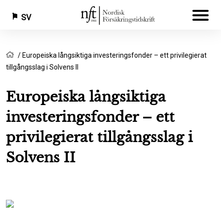
SV
Hoppa
Länkstig
Hem
Europeiska långsiktiga investeringsfonder – ett privilegierat
till
tillgångsslag i Solvens II
huvudinnehåll
Europeiska långsiktiga
investeringsfonder – ett
privilegierat tillgångsslag i
Solvens II