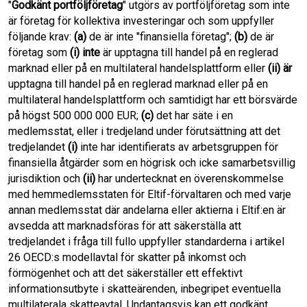
"
Godkänt portföljföretag
" utgörs av portföljföretag som inte
är företag för kollektiva investeringar och som uppfyller
följande krav:
(a)
de är inte "finansiella företag";
(b)
de är
företag som
(i)
inte
är upptagna till handel på en reglerad
marknad eller på en multilateral handelsplattform eller
(ii)
är
upptagna till handel på en reglerad marknad eller på en
multilateral handelsplattform och samtidigt har ett börsvärde
på högst 500 000 000 EUR;
(c)
det har säte i en
medlemsstat, eller i tredjeland under förutsättning att det
tredjelandet
(i)
inte har identifierats av arbetsgruppen för
finansiella åtgärder som en högrisk och icke samarbetsvillig
jurisdiktion och
(ii)
har undertecknat en överenskommelse
med hemmedlemsstaten för Eltif-förvaltaren och med varje
annan medlemsstat där andelarna eller aktierna i Eltif:en är
avsedda att marknadsföras för att säkerställa att
tredjelandet i fråga till fullo uppfyller standarderna i artikel
26 OECD:s modellavtal för skatter på inkomst och
förmögenhet och att det säkerställer ett effektivt
informationsutbyte i skatteärenden, inbegripet eventuella
multilaterala skatteavtal. Undantagsvis kan ett godkänt