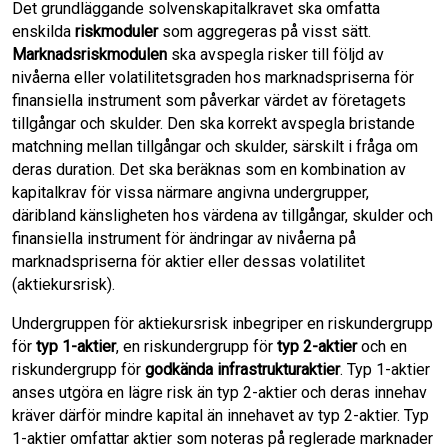
Det grundläggande solvenskapitalkravet ska omfatta
enskilda
riskmoduler
som aggregeras på visst sätt.
Marknadsriskmodulen
ska avspegla risker till följd av
nivåerna eller volatilitetsgraden hos marknadspriserna för
finansiella instrument som påverkar värdet av företagets
tillgångar och skulder. Den ska korrekt avspegla bristande
matchning mellan tillgångar och skulder, särskilt i fråga om
deras duration. Det ska beräknas som en kombination av
kapitalkrav för vissa närmare angivna undergrupper,
däribland känsligheten hos värdena av tillgångar, skulder och
finansiella instrument för ändringar av nivåerna på
marknadspriserna för aktier eller dessas volatilitet
(aktiekursrisk).
Undergruppen för aktiekursrisk inbegriper en riskundergrupp
för
typ 1-aktier
, en riskundergrupp för
typ 2-aktier
och en
riskundergrupp för
godkända infrastrukturaktier
. Typ 1-aktier
anses utgöra en lägre risk än typ 2-aktier och deras innehav
kräver därför mindre kapital än innehavet av typ 2-aktier. Typ
1-aktier omfattar aktier som noteras på reglerade marknader