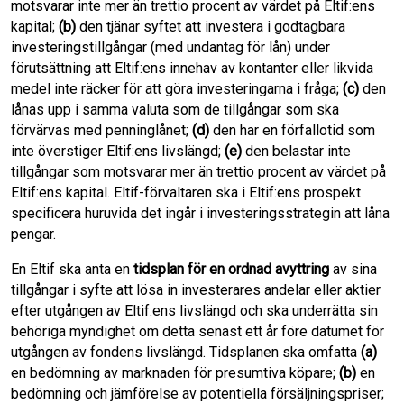
motsvarar inte mer än trettio procent av värdet på Eltif:ens
kapital;
(b)
den tjänar syftet att investera i godtagbara
investeringstillgångar (med undantag för lån) under
förutsättning att Eltif:ens innehav av kontanter eller likvida
medel inte räcker för att göra investeringarna i fråga;
(c)
den
lånas upp i samma valuta som de tillgångar som ska
förvärvas med penninglånet;
(d)
den har en förfallotid som
inte överstiger Eltif:ens livslängd;
(e)
den belastar inte
tillgångar som motsvarar mer än trettio procent av värdet på
Eltif:ens kapital. Eltif-förvaltaren ska i Eltif:ens prospekt
specificera huruvida det ingår i investeringsstrategin att låna
pengar.
En Eltif ska anta en
tidsplan för en ordnad avyttring
av sina
tillgångar i syfte att lösa in investerares andelar eller aktier
efter utgången av Eltif:ens livslängd och ska underrätta sin
behöriga myndighet om detta senast ett år före datumet för
utgången av fondens livslängd. Tidsplanen ska omfatta
(a)
en bedömning av marknaden för presumtiva köpare;
(b)
en
bedömning och jämförelse av potentiella försäljningspriser;