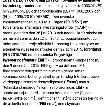
2011/61/EU av den 8 juni 2011 om förvaltare av alternativa
investeringsfonder
samt om ändring av direktiv 2003/41/EG
och 2009/65/EG och förordningarna (EG) nr 1060/2009 och
(EU) nr 1095/2010 ("
AIFMD
"). Den svenska
implementeringen av AIFMD –
lagen (2013:561) om
förvaltare av alternativa investeringsfonder
("
LAIF
") –
promulgerades den 28 juni 2013 och trädde i kraft mindre än
en månad senare, den 22 juli 2013. Europaparlamentet och
rådet antog en tredje särskild förordning för vissa typer av
alternativa investeringsfonder den 29 april 2015,
förordning
(EU) 2015/760 om europeiska långsiktiga
investeringsfonder
("
EltifF
"). Förordningen tillämpas fr.o.m.
den 9 december 2015. EltiF ger – på det inom EU:s
finansmarknadslagstiftning numera vanliga sättet –
kommissionen behörighet att efter förslag från Europeiska
värdepappersmarknadsmyndigheten ("
Esma
") anta s.k.
"tekniska standarder" i form av förordningar. EltifF är
uppdelad i sju kapitel: allmänna bestämmelser (I), som
täcker syfte och mål, definitioner, tillstånd och registrering av
de aktuella fonderna ("
Eltif
:erna"), den skyddade