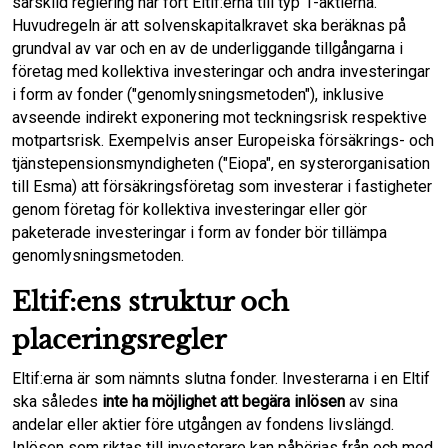
särskild reglering har fört Eltif:erna till typ 1-aktierna.
Huvudregeln är att solvenskapitalkravet ska beräknas på
grundval av var och en av de underliggande tillgångarna i
företag med kollektiva investeringar och andra investeringar
i form av fonder ("genomlysningsmetoden"), inklusive
avseende indirekt exponering mot teckningsrisk respektive
motpartsrisk. Exempelvis anser Europeiska försäkrings- och
tjänstepensionsmyndigheten ("Eiopa", en systerorganisation
till Esma) att försäkringsföretag som investerar i fastigheter
genom företag för kollektiva investeringar eller gör
paketerade investeringar i form av fonder bör tillämpa
genomlysningsmetoden.
Eltif:ens struktur och
placeringsregler
Eltif:erna är som nämnts slutna fonder. Investerarna i en Eltif
ska således
inte ha möjlighet att begära inlösen
av sina
andelar eller aktier före utgången av fondens livslängd.
Inlösen som riktas till investerare kan påbörjas från och med