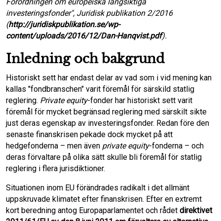
Förordningen om europeiska långsiktiga
investeringsfonder", Juridisk publikation 2/2016
e
n
i
k
(
http://juridiskpublikation.se/wp-
content/uploads/2016/12/Dan-Hanqvist.pdf
).
b
t
l
e
Inledning och bakgrund
o
d
Historiskt sett har endast delar av vad som i vid mening kan
o
I
kallas "fondbranschen" varit föremål för särskild statlig
reglering.
Private equity
-fonder har historiskt sett varit
k
n
föremål för mycket begränsad reglering med särskilt sikte
just deras egenskap av investeringsfonder. Redan före den
senaste finanskrisen pekade dock mycket på att
hedgefonderna – men även
private equity
-fonderna – och
deras förvaltare på olika sätt skulle bli föremål för statlig
reglering i flera jurisdiktioner.
Situationen inom EU förändrades radikalt i det allmänt
uppskruvade klimatet efter finanskrisen. Efter en extremt
kort beredning antog Europaparlamentet och rådet
direktivet