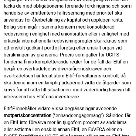
täcka de med obligationerna förenade fordringarna och som i
händelse av emittentens fallissemang med prioritet ska
användas för återbetalning av kapital och upplupen ränta.
Bolag som ingår i samma koncern med konsoliderad
redovisning i enlighet med unionsrätten eller i enlighet med
erkända internationella redovisningsregler ska räknas som
ett enskilt godkänt portföljföretag eller enskilt organ vid
beräkningen av gränserna. Precis som gäller för UCITS-
fonderna finns kompletterande regler för de fall där Eltif:en
begår en överträdelse av diversifieringskraven och
överträdelsen har legat utom Eltif-förvaltarens kontroll, då
ska denne inom en lämplig tidsperiod vidta de åtgärder som
krävs för att rätta till situationen, med vederbörlig hänsyn till
intressena hos Eltif:ens investerare.
EltifF innehåller vidare vissa begränsningar avseende
motpartskoncentration
("enhandsengagemang"). Således får
en Eltif inte förvärva mer än tjugofem procent av andelarna
eller aktierna i en enskild annan Eltif, en EuVECA eller en