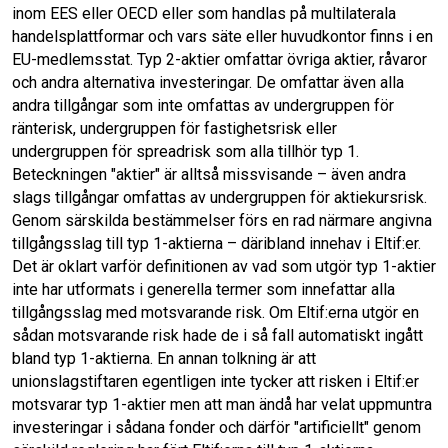
inom EES eller OECD eller som handlas på multilaterala
handelsplattformar och vars säte eller huvudkontor finns i en
EU-medlemsstat. Typ 2-aktier omfattar övriga aktier, råvaror
och andra alternativa investeringar. De omfattar även alla
andra tillgångar som inte omfattas av undergruppen för
ränterisk, undergruppen för fastighetsrisk eller
undergruppen för spreadrisk som alla tillhör typ 1.
Beteckningen "aktier" är alltså missvisande – även andra
slags tillgångar omfattas av undergruppen för aktiekursrisk.
Genom särskilda bestämmelser förs en rad närmare angivna
tillgångsslag till typ 1-aktierna – däribland innehav i Eltif:er.
Det är oklart varför definitionen av vad som utgör typ 1-aktier
inte har utformats i generella termer som innefattar alla
tillgångsslag med motsvarande risk. Om Eltif:erna utgör en
sådan motsvarande risk hade de i så fall automatiskt ingått
bland typ 1-aktierna. En annan tolkning är att
unionslagstiftaren egentligen inte tycker att risken i Eltif:er
motsvarar typ 1-aktier men att man ändå har velat uppmuntra
investeringar i sådana fonder och därför "artificiellt" genom