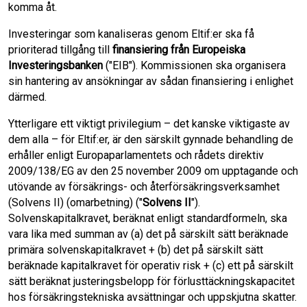
komma åt.
Investeringar som kanaliseras genom Eltif:er ska få
prioriterad tillgång till
finansiering från Europeiska
Investeringsbanken
("EIB"). Kommissionen ska organisera
sin hantering av ansökningar av sådan finansiering i enlighet
därmed.
Ytterligare ett viktigt privilegium – det kanske viktigaste av
dem alla – för Eltif:er, är den särskilt gynnade behandling de
erhåller enligt Europaparlamentets och rådets direktiv
2009/138/EG av den 25 november 2009 om upptagande och
utövande av försäkrings- och återförsäkringsverksamhet
(Solvens II) (omarbetning) ("
Solvens II
").
Solvenskapitalkravet, beräknat enligt standardformeln, ska
vara lika med summan av (a) det på särskilt sätt beräknade
primära solvenskapitalkravet + (b) det på särskilt sätt
beräknade kapitalkravet för operativ risk + (c) ett på särskilt
sätt beräknat justeringsbelopp för förlusttäckningskapacitet
hos försäkringstekniska avsättningar och uppskjutna skatter.