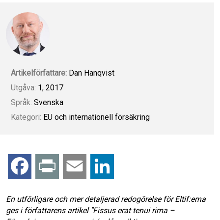
Artikelförfattare:
Dan Hanqvist
Utgåva:
1, 2017
Språk:
Svenska
Kategori:
EU och internationell försäkring
F
P
E
L
a
r
m
i
En utförligare och mer detaljerad redogörelse för Eltif:erna
ges i författarens artikel "Fissus erat tenui rima –
c
i
a
n