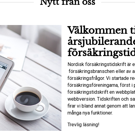
Nytt från oss
Välkommen ti
årsjubilerand
försäkringstid
Nordisk försäkringstidskrift är e
försäkringsbranschen eller av a
försäkringsfrågor. Vi startade 
försäkringsföreningarna, först 
försäkringstidskrift en webbpl
webbversion. Tidskriften och sam
firar vi bland annat genom att la
många nya funktioner.
Trevlig läsning!