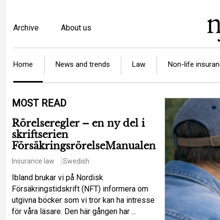
Skip
to
Top
Archive
About us
main
menu
content
Article
Home
News and trends
Law
Non-life insura
categories
MOST READ
Rörelseregler – en ny del i
skriftserien
FörsäkringsrörelseManualen
Insurance law
Swedish
Ibland brukar vi på Nordisk
Försäkringstidskrift (NFT) informera om
utgivna böcker som vi tror kan ha intresse
för våra läsare. Den här gången har ...