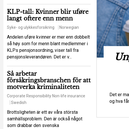
KLP-tall: Kvinner blir uføre
langt oftere enn menn
Syke- og ulykkesforsikring
Norwegian
Andelen uføre kvinner er mer enn dobbelt
så høy som for menn blant medlemmer i
KLPs pensjonsordning, viser tall fra
t hot mot de
Ung
pensjonsleverandøren. Det er v...
iga principerna?
Så arbetar
försäkringsbranschen för att
urance law
Regulations
Swedish
motverka kriminaliteten
tt ett större antal försäkringstagare ska
Det er ma
Corporate Responsibility
Non-life insurance
lser som en enskild försäkringstagare
og hva få
Swedish
Brottsligheten är ett av våra största
samhällsproblem. Den är också något
som drabbar den svenska