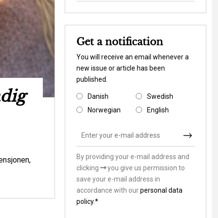
Get a notification
You will receive an email whenever a
new issue or article has been
published.
adig
Ny rapport s
Danish
Swedish
Danmark til at 
Norwegian
English
klimasårb
By providing your e-mail address and
Environmental is
ensjonen,
clicking
you give us permission to
Skal vi som samfund lade stå til, mens v
save your e-mail address in
andre værdier i klimasårbare områder? Ell
accordance with our
personal data
hvordan de m...
policy.*