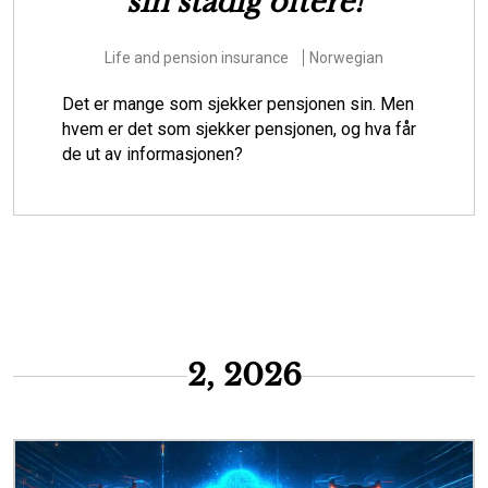
forberede Danmark til at
hjælpe borgere i
klimasårbare områder
Environmental issues
Risk
Danish
Skal vi som samfund lade stå til, mens vandet
oversvømmer huse, infrastruktur og andre
værdier i klimasårbare områder? Eller skal vi
starte den svære dialog om, hvordan de m...
2, 2026