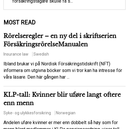
försäkringstagare skulle få s...
MOST READ
Rörelseregler – en ny del i skriftserien
FörsäkringsrörelseManualen
Insurance law
Swedish
Ibland brukar vi på Nordisk Försäkringstidskrift (NFT)
informera om utgivna böcker som vi tror kan ha intresse för
våra läsare. Den här gången har ...
KLP-tall: Kvinner blir uføre langt oftere
enn menn
Syke- og ulykkesforsikring
Norwegian
Andelen uføre kvinner er mer enn dobbelt så høy som for