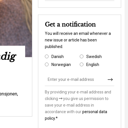
Get a notification
You will receive an email whenever a
new issue or article has been
published.
adig
Ny rapport s
Danish
Swedish
Danmark til at 
Norwegian
English
klimasårb
By providing your e-mail address and
Environmental is
ensjonen,
clicking
you give us permission to
Skal vi som samfund lade stå til, mens v
save your e-mail address in
andre værdier i klimasårbare områder? Ell
accordance with our
personal data
hvordan de m...
policy.*