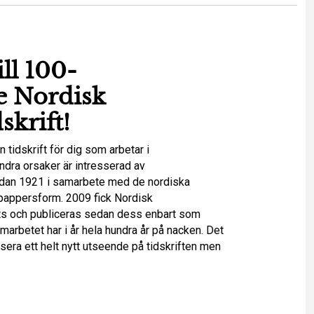
ll 100-
e Nordisk
skrift!
n tidskrift för dig som arbetar i
ndra orsaker är intresserad av
redan 1921 i samarbete med de nordiska
i pappersform. 2009 fick Nordisk
ats och publiceras sedan dess enbart som
arbetet har i år hela hundra år på nacken. Det
nsera ett helt nytt utseende på tidskriften men