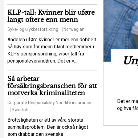
KLP-tall: Kvinner blir uføre
langt oftere enn menn
Syke- og ulykkesforsikring
Norwegian
Andelen uføre kvinner er mer enn dobbelt
så høy som for menn blant medlemmer i
KLPs pensjonsordning, viser tall fra
t hot mot de
Ung
pensjonsleverandøren. Det er v...
iga principerna?
Så arbetar
försäkringsbranschen för att
urance law
Regulations
Swedish
motverka kriminaliteten
tt ett större antal försäkringstagare ska
Det er ma
Corporate Responsibility
Non-life insurance
lser som en enskild försäkringstagare
og hva få
Swedish
Brottsligheten är ett av våra största
samhällsproblem. Den är också något
som drabbar den svenska