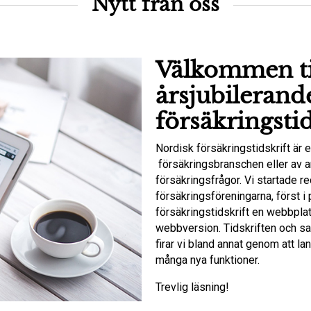
Nytt från oss
Välkommen ti
årsjubilerand
försäkringstid
Nordisk försäkringstidskrift är e
försäkringsbranschen eller av a
försäkringsfrågor. Vi startade 
försäkringsföreningarna, först 
försäkringstidskrift en webbpl
webbversion. Tidskriften och sam
firar vi bland annat genom att la
många nya funktioner.
Trevlig läsning!