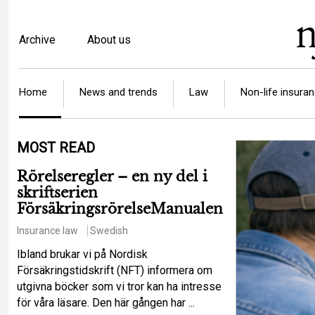
Skip
to
Top
Archive
About us
main
menu
content
Article
Home
News and trends
Law
Non-life insura
categories
MOST READ
Rörelseregler – en ny del i
skriftserien
FörsäkringsrörelseManualen
Insurance law
Swedish
Ibland brukar vi på Nordisk
Försäkringstidskrift (NFT) informera om
utgivna böcker som vi tror kan ha intresse
för våra läsare. Den här gången har ...