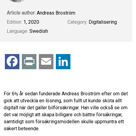
Article author:
Andreas Broström
Edition:
1, 2020
Category:
Digitalisering
Language:
Swedish
F
P
E
L
a
r
m
i
c
i
a
n
För 6½ år sedan funderade Andreas Broström efter om det
gick att utveckla en lösning, som fullt ut kunde sköta allt
e
n
i
k
digitalt när det gäller bilförsäkringar. Han ville också se om
det var möjligt att skapa billigare och bättre försäkringar,
b
t
l
e
samtidigt som försäkringsmodellen skulle uppmuntra ett
säkert beteende.
o
d