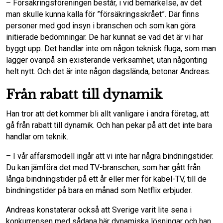
– Försäkringsföreningen består, i vid bemärkelse, av det
man skulle kunna kalla för ”försäkringsskrået”. Där finns
personer med god insyn i branschen och som kan göra
initierade bedömningar. De har kunnat se vad det är vi har
byggt upp. Det handlar inte om någon teknisk fluga, som man
lägger ovanpå sin existerande verksamhet, utan någonting
helt nytt. Och det är inte någon dagslända, betonar Andreas.
Från rabatt till dynamik
Han tror att det kommer bli allt vanligare i andra företag, att
gå från rabatt till dynamik. Och han pekar på att det inte bara
handlar om teknik.
– I vår affärsmodell ingår att vi inte har några bindningstider.
Du kan jämföra det med TV-branschen, som har gått från
långa bindningstider på ett år eller mer för kabel-TV, till de
bindningstider på bara en månad som Netflix erbjuder.
Andreas konstaterar också att Sverige varit lite sena i
konkurrensen med sådana här dynamiska lösningar och han