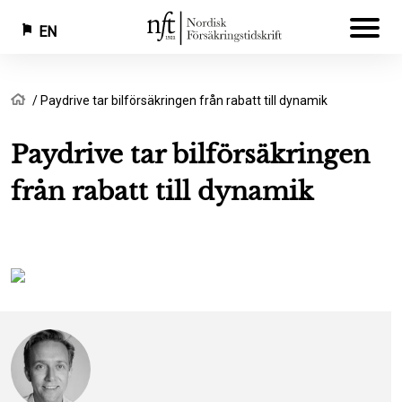
EN
Skip
Breadcrumb
Home
Paydrive tar bilförsäkringen från rabatt till dynamik
to
main
Paydrive tar bilförsäkringen
content
från rabatt till dynamik