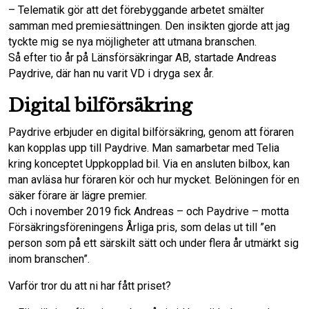
– Telematik gör att det förebyggande arbetet smälter
samman med premiesättningen. Den insikten gjorde att jag
o
I
tyckte mig se nya möjligheter att utmana branschen.
Så efter tio år på Länsförsäkringar AB, startade Andreas
k
n
Paydrive, där han nu varit VD i dryga sex år.
Digital bilförsäkring
Paydrive erbjuder en digital bilförsäkring, genom att föraren
kan kopplas upp till Paydrive. Man samarbetar med Telia
kring konceptet Uppkopplad bil. Via en ansluten bilbox, kan
man avläsa hur föraren kör och hur mycket. Belöningen för en
säker förare är lägre premier.
Och i november 2019 fick Andreas – och Paydrive – motta
Försäkringsföreningens Årliga pris, som delas ut till ”en
person som på ett särskilt sätt och under flera år utmärkt sig
inom branschen”.
Varför tror du att ni har fått priset?