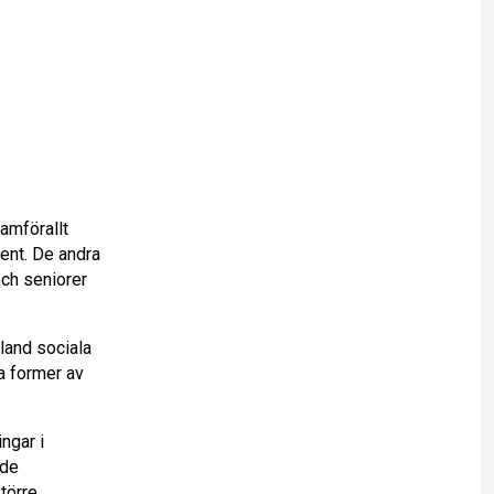
amförallt
vent. De andra
och seniorer
land sociala
a former av
ngar i
 de
törre