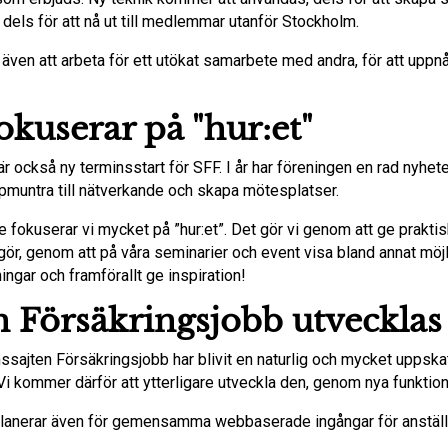
t, dels för att nå ut till medlemmar utanför Stockholm.
ven att arbeta för ett utökat samarbete med andra, för att up
okuserar på "hur:et"
är också ny terminsstart för SFF. I år har föreningen en rad nyhet
pmuntra till nätverkande och skapa mötesplatser.
te fokuserar vi mycket på ”hur:et”. Det gör vi genom att ge prakt
gör, genom att på våra seminarier och event visa bland annat möjl
ingar och framförallt ge inspiration!
n Försäkringsjobb utvecklas
ssajten Försäkringsjobb har blivit en naturlig och mycket uppska
i kommer därför att ytterligare utveckla den, genom nya funktion
lanerar även för gemensamma webbaserade ingångar för anställ