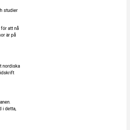
h studier
för att nå
or är på
et nordiska
idskrift
lanen.
 i detta,