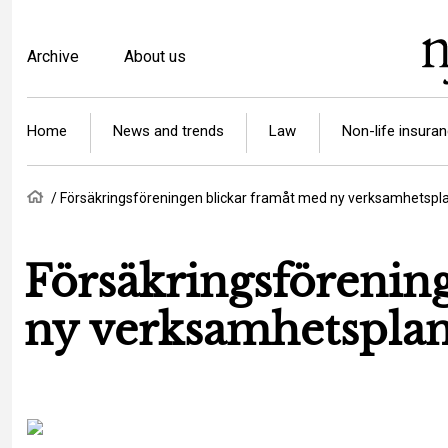
Skip
to
Top
Archive
About us
main
menu
content
Article
Home
News and trends
Law
Non-life insura
categories
Breadcrumb
Home
Försäkringsföreningen blickar framåt med ny verksamhetspl
Försäkringsförenin
ny verksamhetspla