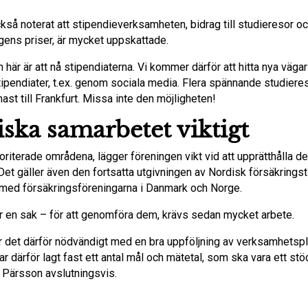
kså noterat att stipendieverksamheten, bidrag till studieresor oc
gens priser, är mycket uppskattade.
här är att nå stipendiaterna. Vi kommer därför att hitta nya vägar 
tipendiater, t.ex. genom sociala media. Flera spännande studieres
ast till Frankfurt. Missa inte den möjligheten!
ska samarbetet viktigt
oriterade områdena, lägger föreningen vikt vid att upprätthålla d
et gäller även den fortsatta utgivningen av Nordisk försäkringst
med försäkringsföreningarna i Danmark och Norge.
r en sak – för att genomföra dem, krävs sedan mycket arbete.
 är det därför nödvändigt med en bra uppföljning av verksamhetsp
r därför lagt fast ett antal mål och mätetal, som ska vara ett stöd
 Pärsson avslutningsvis.