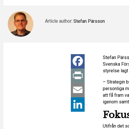
Article author:
Stefan Pärsson
Stefan Pärsso
F
Svenska Förs
styrelse lagt
a
P
– Strategin 
c
personliga m
r
E
att få fram v
igenom samtl
e
i
m
L
Foku
b
n
a
i
Utifrån det 