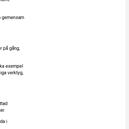
pnå gemensam
er på gång,
iska exempel
iga verktyg,
ttad
er.
da i