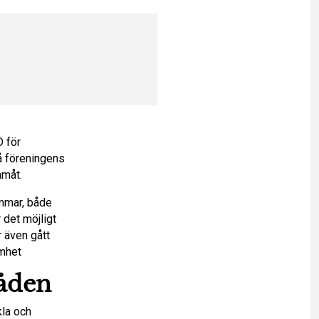
D för
å föreningens
amåt.
emmar, både
det möjligt
 även gått
amhet
åden
kla och