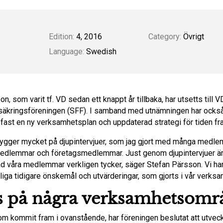
Edition:
4, 2016
Category:
Övrigt
Language:
Swedish
n, som varit tf. VD sedan ett knappt år tillbaka, har utsetts till V
äkringsföreningen (SFF). I samband med utnämningen har ocks
 fast en ny verksamhetsplan och uppdaterad strategi för tiden fr
bygger mycket på djupintervjuer, som jag gjort med många medl
edlemmar och företagsmedlemmar. Just genom djupintervjuer är 
ad våra medlemmar verkligen tycker, säger Stefan Pärsson. Vi har
iga tidigare önskemål och utvärderingar, som gjorts i vår verks
s på några verksamhetsomr
som kommit fram i ovanstående, har föreningen beslutat att utvec