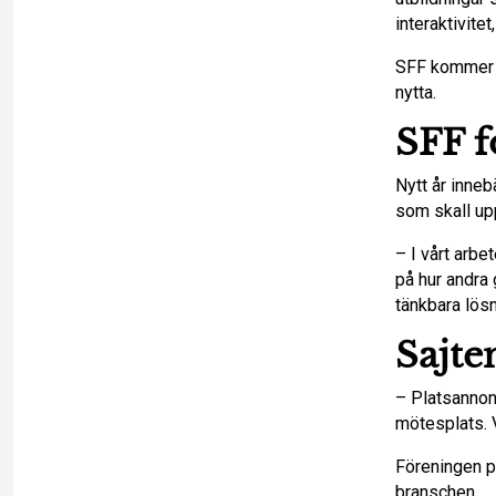
interaktivite
SFF kommer ä
nytta.
SFF f
Nytt år inneb
som skall up
– I vårt arbe
på hur andra 
tänkbara lösn
Sajte
– Platsannon
mötesplats. V
Föreningen p
branschen