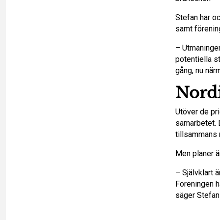
Stefan har oc
samt förenin
– Utmaningen 
potentiella s
gång, nu närm
Nordi
Utöver de pri
samarbetet. D
tillsammans 
Men planer ä
– Självklart
Föreningen ha
säger Stefan