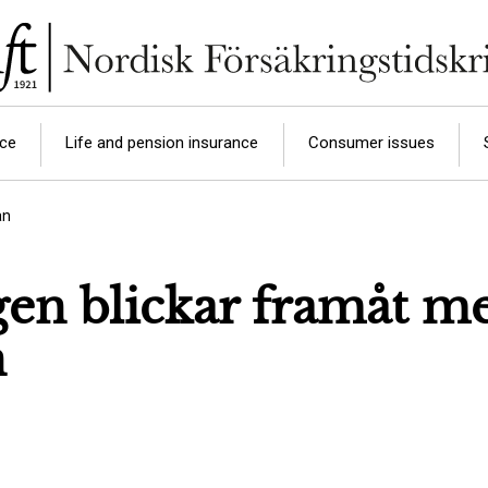
nce
Life and pension insurance
Consumer issues
an
gen blickar framåt m
n