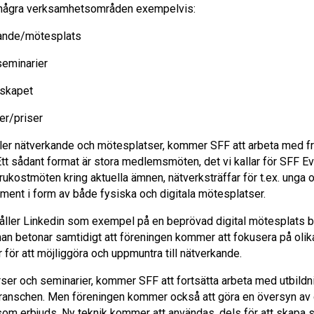
 några verksamhetsområden exempelvis:
ande/mötesplats
seminarier
skapet
er/priser
ller nätverkande och mötesplatser, kommer SFF att arbeta med fr
Ett sådant format är stora medlemsmöten, det vi kallar för SFF E
rukostmöten kring aktuella ämnen, nätverksträffar för t.ex. unga 
ent i form av både fysiska och digitala mötesplatser.
åller Linkedin som exempel på en beprövad digital mötesplats b
an betonar samtidigt att föreningen kommer att fokusera på olik
för att möjliggöra och uppmuntra till nätverkande.
ser och seminarier, kommer SFF att fortsätta arbeta med utbildni
ranschen. Men föreningen kommer också att göra en översyn av
som erbjuds. Ny teknik kommer att användas, dels för att skapa s