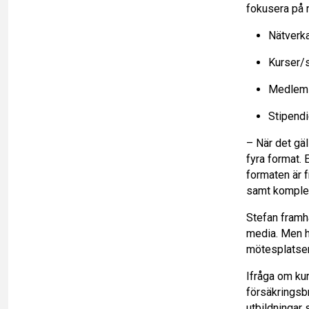
o
t
i
n
fokusera på
o
Nätverk
l
k
Kurser/
k
e
Medlem
d
Stipendi
I
– När det gä
fyra format. 
n
formaten är f
samt komplem
Stefan framh
media. Men h
mötesplatser 
Ifråga om kur
försäkringsb
utbildningar 