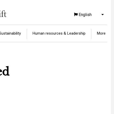
English
List a
Sustainability
Human resources & Leadership
More
ed