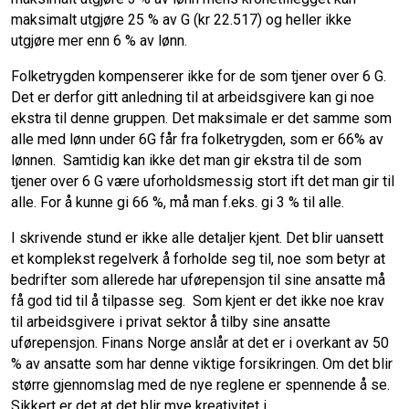
maksimalt utgjøre 25 % av G (kr 22.517) og heller ikke
utgjøre mer enn 6 % av lønn.
Folketrygden kompenserer ikke for de som tjener over 6 G.
Det er derfor gitt anledning til at arbeidsgivere kan gi noe
ekstra til denne gruppen. Det maksimale er det samme som
alle med lønn under 6G får fra folketrygden, som er 66% av
lønnen. Samtidig kan ikke det man gir ekstra til de som
tjener over 6 G være uforholdsmessig stort ift det man gir til
alle. For å kunne gi 66 %, må man f.eks. gi 3 % til alle.
I skrivende stund er ikke alle detaljer kjent. Det blir uansett
et komplekst regelverk å forholde seg til, noe som betyr at
bedrifter som allerede har uførepensjon til sine ansatte må
få god tid til å tilpasse seg. Som kjent er det ikke noe krav
til arbeidsgivere i privat sektor å tilby sine ansatte
uførepensjon. Finans Norge anslår at det er i overkant av 50
% av ansatte som har denne viktige forsikringen. Om det blir
større gjennomslag med de nye reglene er spennende å se.
Sikkert er det at det blir mye kreativitet i