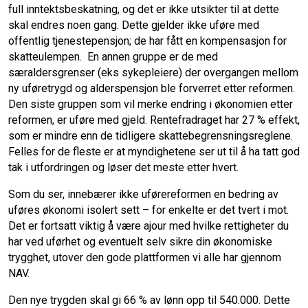
full inntektsbeskatning, og det er ikke utsikter til at dette
skal endres noen gang. Dette gjelder ikke uføre med
offentlig tjenestepensjon; de har fått en kompensasjon for
skatteulempen. En annen gruppe er de med
særaldersgrenser (eks sykepleiere) der overgangen mellom
ny uføretrygd og alderspensjon ble forverret etter reformen.
Den siste gruppen som vil merke endring i økonomien etter
reformen, er uføre med gjeld. Rentefradraget har 27 % effekt,
som er mindre enn de tidligere skattebegrensningsreglene.
Felles for de fleste er at myndighetene ser ut til å ha tatt god
tak i utfordringen og løser det meste etter hvert.
Som du ser, innebærer ikke uførereformen en bedring av
uføres økonomi isolert sett – for enkelte er det tvert i mot.
Det er fortsatt viktig å være ajour med hvilke rettigheter du
har ved uførhet og eventuelt selv sikre din økonomiske
trygghet, utover den gode plattformen vi alle har gjennom
NAV.
Den nye trygden skal gi 66 % av lønn opp til 540.000. Dette