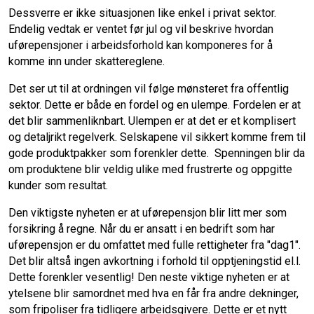
Dessverre er ikke situasjonen like enkel i privat sektor.
Endelig vedtak er ventet før jul og vil beskrive hvordan
uførepensjoner i arbeidsforhold kan komponeres for å
komme inn under skattereglene.
Det ser ut til at ordningen vil følge mønsteret fra offentlig
sektor. Dette er både en fordel og en ulempe. Fordelen er at
det blir sammenliknbart. Ulempen er at det er et komplisert
og detaljrikt regelverk. Selskapene vil sikkert komme frem til
gode produktpakker som forenkler dette. Spenningen blir da
om produktene blir veldig ulike med frustrerte og oppgitte
kunder som resultat.
Den viktigste nyheten er at uførepensjon blir litt mer som
forsikring å regne. Når du er ansatt i en bedrift som har
uførepensjon er du omfattet med fulle rettigheter fra "dag1".
Det blir altså ingen avkortning i forhold til opptjeningstid el.l.
Dette forenkler vesentlig! Den neste viktige nyheten er at
ytelsene blir samordnet med hva en får fra andre dekninger,
som fripoliser fra tidligere arbeidsgivere. Dette er et nytt