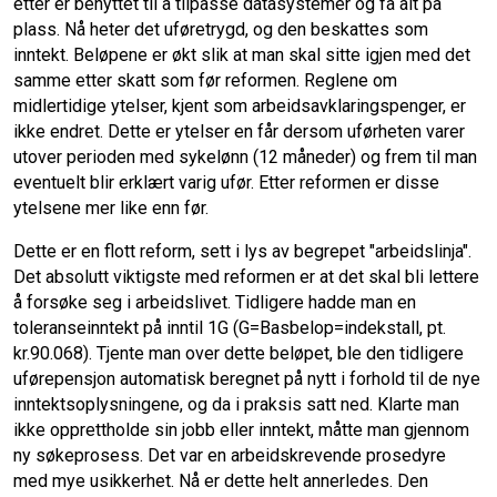
etter er benyttet til å tilpasse datasystemer og få alt på
plass. Nå heter det uføretrygd, og den beskattes som
inntekt. Beløpene er økt slik at man skal sitte igjen med det
samme etter skatt som før reformen. Reglene om
midlertidige ytelser, kjent som arbeidsavklaringspenger, er
ikke endret. Dette er ytelser en får dersom uførheten varer
utover perioden med sykelønn (12 måneder) og frem til man
eventuelt blir erklært varig ufør. Etter reformen er disse
ytelsene mer like enn før.
Dette er en flott reform, sett i lys av begrepet "arbeidslinja".
Det absolutt viktigste med reformen er at det skal bli lettere
å forsøke seg i arbeidslivet. Tidligere hadde man en
toleranseinntekt på inntil 1G (G=Basbelop=indekstall, pt.
kr.90.068). Tjente man over dette beløpet, ble den tidligere
uførepensjon automatisk beregnet på nytt i forhold til de nye
inntektsoplysningene, og da i praksis satt ned. Klarte man
ikke opprettholde sin jobb eller inntekt, måtte man gjennom
ny søkeprosess. Det var en arbeidskrevende prosedyre
med mye usikkerhet. Nå er dette helt annerledes. Den