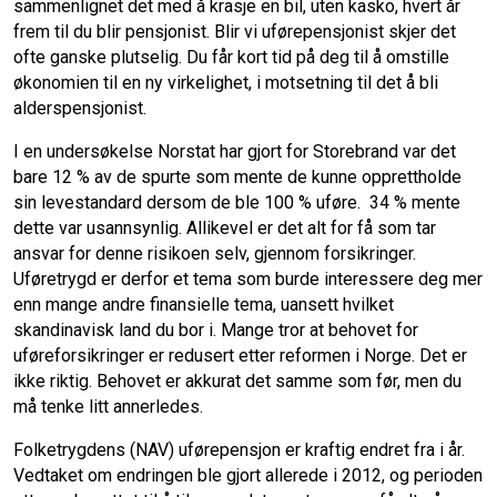
sammenlignet det med å krasje en bil, uten kasko, hvert år
o
d
frem til du blir pensjonist. Blir vi uførepensjonist skjer det
ofte ganske plutselig. Du får kort tid på deg til å omstille
o
I
økonomien til en ny virkelighet, i motsetning til det å bli
alderspensjonist.
k
n
I en undersøkelse Norstat har gjort for Storebrand var det
bare 12 % av de spurte som mente de kunne opprettholde
sin levestandard dersom de ble 100 % uføre. 34 % mente
dette var usannsynlig. Allikevel er det alt for få som tar
ansvar for denne risikoen selv, gjennom forsikringer.
Uføretrygd er derfor et tema som burde interessere deg mer
enn mange andre finansielle tema, uansett hvilket
skandinavisk land du bor i. Mange tror at behovet for
uføreforsikringer er redusert etter reformen i Norge. Det er
ikke riktig. Behovet er akkurat det samme som før, men du
må tenke litt annerledes.
Folketrygdens (NAV) uførepensjon er kraftig endret fra i år.
Vedtaket om endringen ble gjort allerede i 2012, og perioden