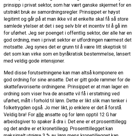
prinsipp i privat sektor, som har vært ganske skjermet for en
utstrakt bruk av samordningsregler. Prinsippet er høyst
legitimt og går på at man ikke vil at enkelte skal få så store
samlede ytelser at det i seg selv blir et incentiv til å gå inn
for uførhet. Jeg ser poenget i offentlig sektor, der alle har en
god ordning, men i privat sektor er utfordringen nærmest det
motsatte. Jeg synes det er grunn til å være litt skeptisk til
det som kan virke som en byråkratisk bestemmelse, lansert
med veldig gode intensjoner.
Med disse forutsetningene kan man altså komponere en
god ordning for sine ansatte. Det er gitt gode rammer for de
skattefavoriserte ordningene. Prinsippet er at man lager en
ordning som viser hva de ansatte vil få i erstatning ved
uførhet, målt i forhold til lønn. Dette er likt slik man tenker i
folketrygden også. Jo mer likt, jo enklere er det å forstå.
Veldig bra! For
alle
ansatte og for lønn opptil 12 G har
arbeidsgiver to spaker å dra i. Det ene er et prosenttillegg
og det andre er et kronetillegg. Prosenttillegget kan
maksimalt utgjøre 3 % av lønn mens kronetillegget kan