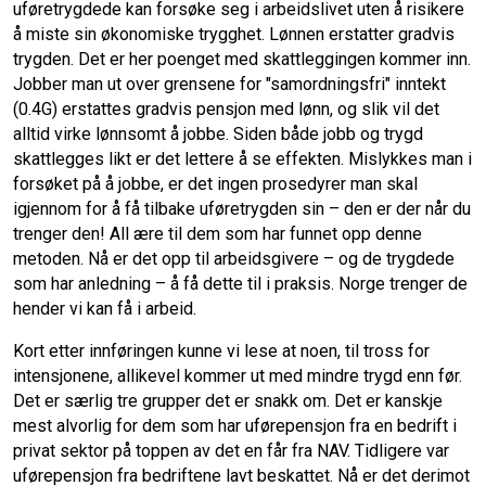
uføretrygdede kan forsøke seg i arbeidslivet uten å risikere
å miste sin økonomiske trygghet. Lønnen erstatter gradvis
trygden. Det er her poenget med skattleggingen kommer inn.
Jobber man ut over grensene for "samordningsfri" inntekt
(0.4G) erstattes gradvis pensjon med lønn, og slik vil det
alltid virke lønnsomt å jobbe. Siden både jobb og trygd
skattlegges likt er det lettere å se effekten. Mislykkes man i
forsøket på å jobbe, er det ingen prosedyrer man skal
igjennom for å få tilbake uføretrygden sin – den er der når du
trenger den! All ære til dem som har funnet opp denne
metoden. Nå er det opp til arbeidsgivere – og de trygdede
som har anledning – å få dette til i praksis. Norge trenger de
hender vi kan få i arbeid.
Kort etter innføringen kunne vi lese at noen, til tross for
intensjonene, allikevel kommer ut med mindre trygd enn før.
Det er særlig tre grupper det er snakk om. Det er kanskje
mest alvorlig for dem som har uførepensjon fra en bedrift i
privat sektor på toppen av det en får fra NAV. Tidligere var
uførepensjon fra bedriftene lavt beskattet. Nå er det derimot