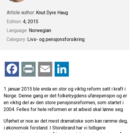
Article author:
Knut Dyre Haug
Edition:
4, 2015
Language:
Norwegian
Category:
Livs- og pensjonsforsikring
F
P
E
L
a
r
m
i
1. januar 2015 ble enda en stor og viktig reform satt i kraft i
Norge. Denne gang er det folketrygdens uførepensjon og er
c
i
a
n
en viktig del av den store pensjonsreformen, som startet i
2004. Felles for hele reformen er at arbeid skal lønne seg.
e
n
i
k
Uførhet er noe av det mest dramatiske som kan ramme deg,
b
t
l
e
i økonomisk forstand. I Storebrand har vi tidligere