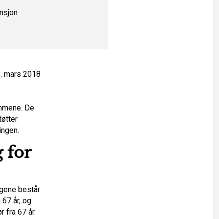
nsjon
3. mars 2018
emmene. De
tøtter
ingen.
 for
ngene består
 67 år, og
r fra 67 år.