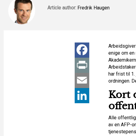
Article author:
Fredrik Haugen
Arbeidsgiver
F
enige om en n
Akademikerne
a
P
Arbeidstaker
har frist til
c
r
E
ordningen. D
Kort 
e
i
m
L
offen
b
n
a
i
Alle offentli
o
t
i
n
av en AFP-or
tjenestepensj