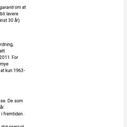
 garanti
om at
bli lavere
nst 30 år).
rdning,
att
 2011. For
r mye
 at kun 1963-
nse. De som
år.
i fremtiden.
 det snarest