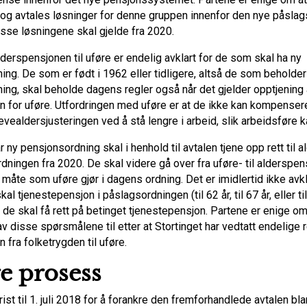
 og avtales løsninger for denne gruppen innenfor den nye påslag
isse løsningene skal gjelde fra 2020.
lderspensjonen til uføre er endelig avklart for de som skal ha ny
ing. De som er født i 1962 eller tidligere, altså de som beholde
ing, skal beholde dagens regler også når det gjelder opptjening
n for uføre. Utfordringen med uføre er at de ikke kan kompenser
evealdersjusteringen ved å stå lengre i arbeid, slik arbeidsføre 
 ny pensjonsordning skal i henhold til avtalen tjene opp rett til 
dningen fra 2020. De skal videre gå over fra uføre- til alderspe
åte som uføre gjør i dagens ordning. Det er imidlertid ikke avkl
kal tjenestepensjon i påslagsordningen (til 62 år, til 67 år, eller t
 de skal få rett på betinget tjenestepensjon. Partene er enige om
v disse spørsmålene til etter at Stortinget har vedtatt endelige r
 fra folketrygden til uføre.
e prosess
rist til 1. juli 2018 for å forankre den fremforhandlede avtalen bla