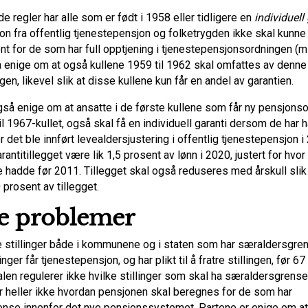
de regler har alle som er født i 1958 eller tidligere en
individuell
n fra offentlig tjenestepensjon og folketrygden ikke skal kunne 
t for de som har full opptjening i tjenestepensjonsordningen (mi
å enige om at også kullene 1959 til 1962 skal omfattes av denne
gen, likevel slik at disse kullene kun får en andel av garantien.
gså enige om at ansatte i de første kullene som får ny pensjonso
il 1967-kullet, også skal få en individuell garanti dersom de har h
r det ble innført levealdersjustering i offentlig tjenestepensjon i
rantitillegget være lik 1,5 prosent av lønn i 2020, justert for hvo
e hadde før 2011. Tillegget skal også reduseres med årskull slik
0 prosent av tillegget.
e problemer
 stillinger både i kommunene og i staten som har særaldersgre
linger får tjenestepensjon, og har plikt til å fratre stillingen, før 67 
en regulerer ikke hvilke stillinger som skal ha særaldersgrense 
r heller ikke hvordan pensjonen skal beregnes for de som har
nse innenfor det nye pensjonssystemet. Partene er enige om at