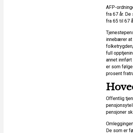
o
l
k
AFP-ordninge
fra 67 år. D
k
e
fra 65 til 67 å
d
Tjenestepens
innebærer at
I
folketrygden,
full opptjeni
n
annet innført
er som følge
prosent fratr
Hoved
Offentlig tje
pensjonsytel
pensjoner sk
Omleggingen s
De som er fø