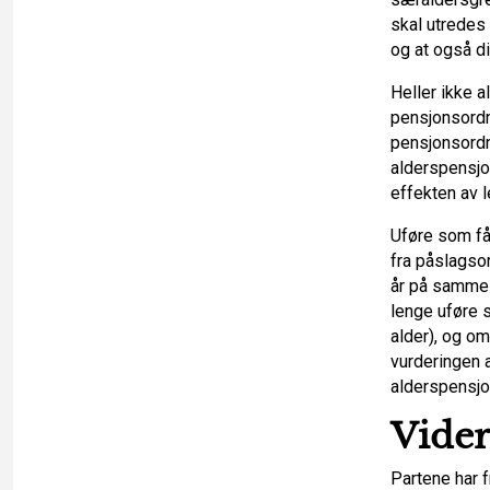
skal utredes
og at også d
Heller ikke a
pensjonsordn
pensjonsordn
alderspensjo
effekten av l
Uføre som får
fra påslagsor
år på samme m
lenge uføre s
alder), og om
vurderingen a
alderspensjon
Vider
Partene har f