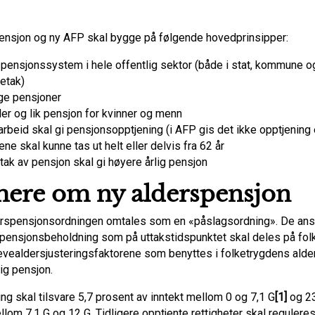
ensjon og ny AFP skal bygge på følgende hovedprinsipper:
 pensjonssystem i hele offentlig sektor (både i stat, kommune o
etak)
ge pensjoner
ler og lik pensjon for kvinner og menn
i arbeid skal gi pensjonsopptjening (i AFP gis det ikke opptjening 
ne skal kunne tas ut helt eller delvis fra 62 år
ttak av pensjon skal gi høyere årlig pensjon
ere om ny alderspensjon
rspensjonsordningen omtales som en «påslagsordning». De ans
 pensjonsbeholdning som på uttakstidspunktet skal deles på fo
(levealdersjusteringsfaktorene som benyttes i folketrygdens ald
lig pensjon.
ing skal tilsvare 5,7 prosent av inntekt mellom 0 og 7,1 G
[1]
og 23
llom 7,1 G og 12 G. Tidligere opptjente rettigheter skal reguleres