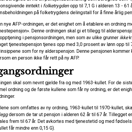
jonsgivende inntekt i
folketrygden
opp til 7,1 G i alderen 13 - 61 
sbeholdningen på folketrygdens delingstall for å finne årlig pen
 den nye AFP-ordningen, er det enighet om å etablere en ordning m
nestepensjon». Denne ordningen skal gi et tillegg til alderspensj
 opptjening i pensjonsordningen, men som av ulike grunner
ikke
kv
nget tjenestepensjon tjenes opp med 3,0 prosent av lønn opp til 7
nsippene som for ny alderspensjon. Denne pensjonen kommer k
rsom en person ikke får rett på ny AFP.
gangsordninger
ingen skal som nevnt gjelde fra og med 1963-kullet. For de sist
el ordning og de første kullene som får ny ordning, er det enigh
ninger.
lene som omfattes av ny ordning, 1963-kullet til 1970-kullet, ska
legg
dersom de tar ut pensjon i alderen 62 år til 67 år. Tillegget er
ales frem til 67 år. Det avkortes med tjenestetid og med fødsels
llet får mindre enn 0,15 G).