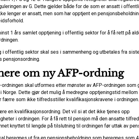
guleringen av G. Dette gjelder både for de som er ansatt i offentl
kke lenger er ansatt, men som har opptjent en pensjonsbeholdning
eidsforhold.
nst 1 års samlet opptjening i offentlig sektor for å få rett på a
rdningen.
g i offentlig sektor skal ses i sammenheng og utbetales fra sist
s pensjonsordning.
ere om ny AFP-ordning
ordningen skal utformes etter mønster av AFP-ordningen som gj
r i Norge. Dette gjør det mulig å medregne opptjeningstid mello
lir færre som ikke tilfredsstiller kvalifikasjonskravene i ordningen.
re en kvalifikasjonsordning. Det vil si at det ikke tjenes opp
gheter i ordningen. For å få rett til pensjon må den ansatte tilfre
annet knyttet til lengde på tilslutning til ordningen før uttak av pen
al beregnes ut fra en pensjonsbeholdning som beregnes som 4