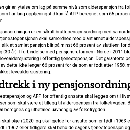
n gir en ytelse om lag på samme nivå som alderspensjon fra fo
e som har lang opptjeningstid kan få AFP beregnet som 66 prosent
r.
jonsordningen er en såkalt bruttopensjonsordning med samordn
 tjenestepensjonen skal samordnes med blant annet alderspensj
 slik at samlet pensjon blir på minst 66 prosent av sluttlønn for
ng (30 år). I forbindelse med pensjonsreformen i Norge i 2011 ble
 levealdersjustering i offentlig tjenestepensjon. Det garanterte 
 av dette ikke lenger 66 prosent for de som er født etter 1958, 
ukket levealdersjustering.
trekk i ny pensjonsordnin
nestepensjon og AFP for offentlig ansatte skal legges om til livs
ser som skal være et tillegg til alderspensjon fra folketrygden.
al beregnes og utbetales uavhengig av folketrygden.
kal skje i 2020, og skal gjelde for ansatte som er født i 1963 e
dt i 1962 eller tidligere skal beholde dagens tjenestepensjon o