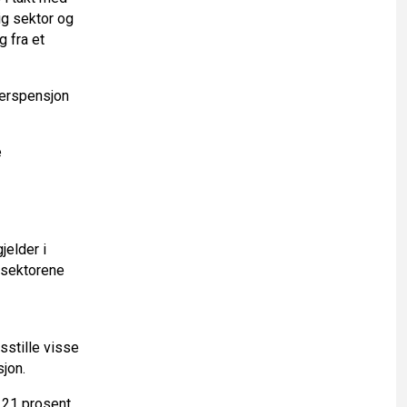
ig sektor og
 fra et
lderspensjon
e
elder i
m sektorene
dsstille visse
sjon.
,21 prosent