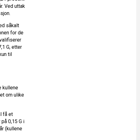
år. Ved uttak
sjon.
ed såkalt
onen for de
alifiserer
,1 G, etter
un til
e kullene
et om ulike
l få et
 på 0,15 G i
år (kullene