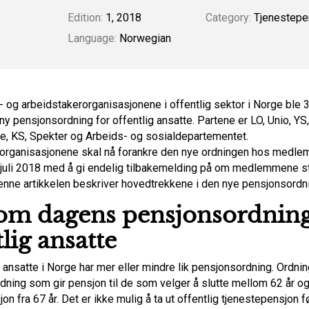
Edition:
1, 2018
Category:
Tjenestepe
Language:
Norwegian
- og arbeidstakerorganisasjonene i offentlig sektor i Norge ble 
y pensjonsordning for offentlig ansatte. Partene er LO, Unio, YS,
, KS, Spekter og Arbeids- og sosialdepartementet.
organisasjonene skal nå forankre den nye ordningen hos medl
 1. juli 2018 med å gi endelig tilbakemelding på om medlemmene s
enne artikkelen beskriver hovedtrekkene i den nye pensjonsordn
om dagens pensjonsordning
tlig ansatte
g ansatte i Norge har mer eller mindre lik pensjonsordning. Ordni
dning som gir pensjon til de som velger å slutte mellom 62 år og
on fra 67 år. Det er ikke mulig å ta ut offentlig tjenestepensjon fø