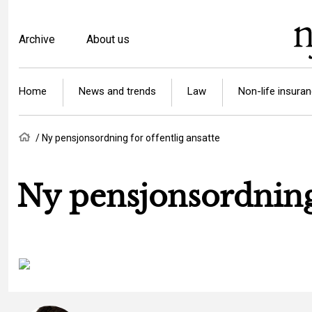
Skip
to
Top
Archive
About us
main
menu
content
Article
Home
News and trends
Law
Non-life insura
categories
Breadcrumb
Home
Ny pensjonsordning for offentlig ansatte
Ny pensjonsordning 