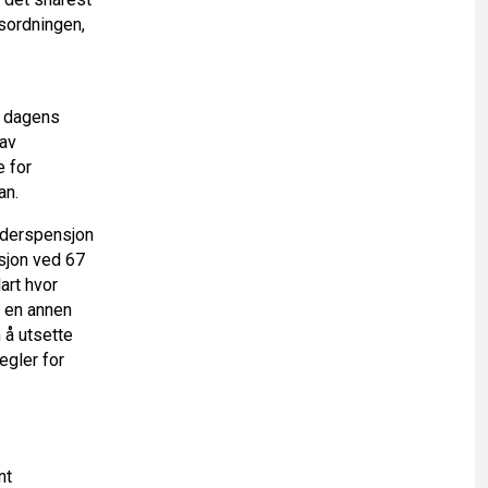
sordningen,
r dagens
 av
e for
kan.
alderspensjon
nsjon ved 67
art hvor
il en annen
 å utsette
egler for
nt