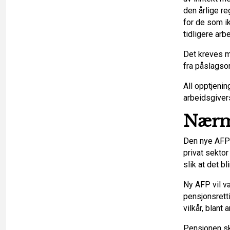
den årlige re
for de som i
tidligere arb
Det kreves mi
fra påslagso
All opptjenin
arbeidsgiver
Nærm
Den nye AFP-
privat sekto
slik at det b
Ny AFP vil væ
pensjonsretti
vilkår, blant 
Pensjonen sk