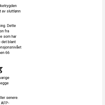
lketrygden
 av sluttlønn
ing. Dette
on fra
 de som har
 det blant
pensjonsnivået
men 66
g
varige
 Begge
ller senere.
g AFP-