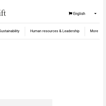
English
List a
Sustainability
Human resources & Leadership
More