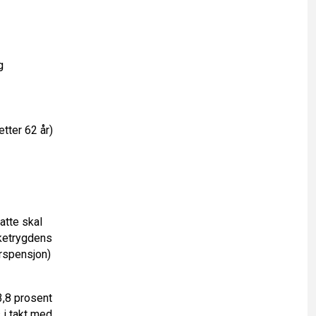
g
etter 62 år)
atte skal
lketrygdens
erspensjon)
,8 prosent
 i takt med