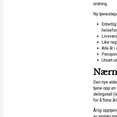
ordning.
Ny tjenestep
Enhetlig
helsefor
Livsvari
Like reg
Alle år 
Pensjone
Utsatt u
Nærm
Den nye alde
tjene opp en
delingstall 
for å finne år
Årlig opptjen
av inntekt me