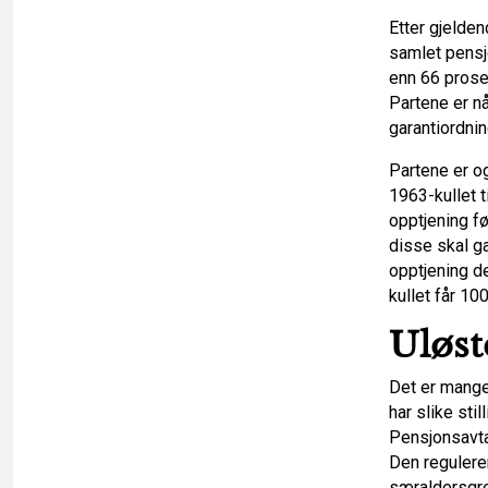
Etter gjelden
samlet pensjo
enn 66 prosen
Partene er n
garantiordnin
Partene er o
1963-kullet t
opptjening fø
disse skal ga
opptjening d
kullet får 10
Uløst
Det er mange
har slike stil
Pensjonsavtal
Den regulere
særaldersgre