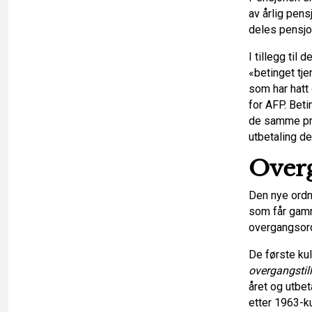
av årlig pens
deles pensjon
I tillegg til
«betinget tje
som har hatt
for AFP. Beti
de samme pri
utbetaling de
Over
Den nye ordn
som får gamm
overgangsord
De første kul
overgangstil
året og utbet
etter 1963-ku