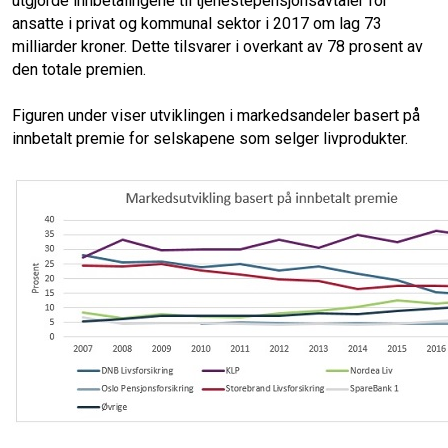
utgjorde innbetalingene til tjenestepensjonsavtaler for
b
t
l
e
ansatte i privat og kommunal sektor i 2017 om lag 73
milliarder kroner. Dette tilsvarer i overkant av 78 prosent av
o
d
den totale premien.
o
I
Figuren under viser utviklingen i markedsandeler basert på
innbetalt premie for selskapene som selger livprodukter.
k
n