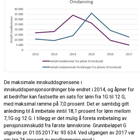
De maksimale innskuddsgrensene i
innskuddspensjonsordninger ble endret i 2014, og åpner for
at bedrifter kan fastsette en sats for lønn fra 1G til 12 G,
med maksimal ramme på 7,0 prosent. Det er samtidig gitt
anledning til å innbetale inntil 18,1 prosent for lønn mellom
7,1G og 12 G. I tillegg er det mulig å foreta innbetaling av
pensjonsinnskudd fra første lønnskrone. Grunnbeløpet G
utgjorde pr. 01.05.2017 kr. 93 634. Ved utgangen av 2017 var
om lag 26 prosent av medlemmene med i