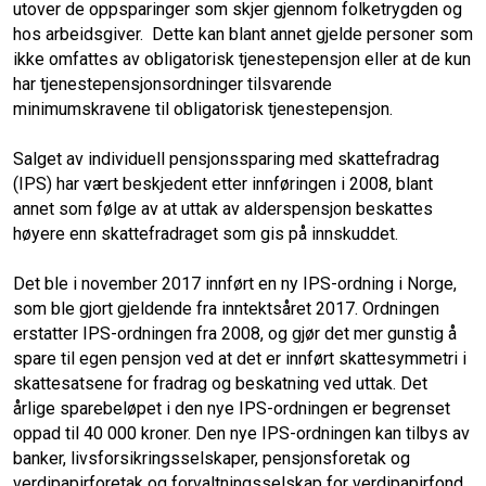
utover de oppsparinger som skjer gjennom folketrygden og
hos arbeidsgiver. Dette kan blant annet gjelde personer som
ikke omfattes av obligatorisk tjenestepensjon eller at de kun
har tjenestepensjonsordninger tilsvarende
minimumskravene til obligatorisk tjenestepensjon.
Salget av individuell pensjonssparing med skattefradrag
(IPS) har vært beskjedent etter innføringen i 2008, blant
annet som følge av at uttak av alderspensjon beskattes
høyere enn skattefradraget som gis på innskuddet.
Det ble i november 2017 innført en ny IPS-ordning i Norge,
som ble gjort gjeldende fra inntektsåret 2017. Ordningen
erstatter IPS-ordningen fra 2008, og gjør det mer gunstig å
spare til egen pensjon ved at det er innført skattesymmetri i
skattesatsene for fradrag og beskatning ved uttak. Det
årlige sparebeløpet i den nye IPS-ordningen er begrenset
oppad til 40 000 kroner. Den nye IPS-ordningen kan tilbys av
banker, livsforsikringsselskaper, pensjonsforetak og
verdipapirforetak og forvaltningsselskap for verdipapirfond.