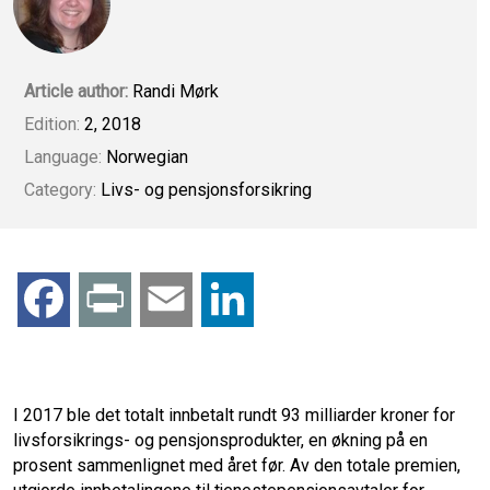
Article author:
Randi Mørk
Edition:
2, 2018
Language:
Norwegian
Category:
Livs- og pensjonsforsikring
F
P
E
L
a
r
m
i
c
i
a
n
I 2017 ble det totalt innbetalt rundt 93 milliarder kroner for
livsforsikrings- og pensjonsprodukter, en økning på en
e
n
i
k
prosent sammenlignet med året før. Av den totale premien,