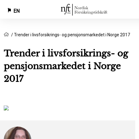
EN
Skip
Breadcrumb
Home
Trender i livsforsikrings- og pensjonsmarkedet i Norge 2017
to
main
Trender i livsforsikrings- og
content
pensjonsmarkedet i Norge
2017