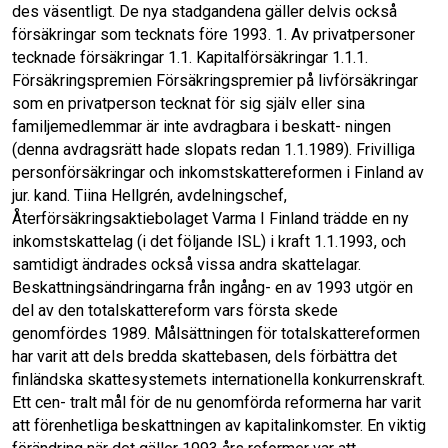
o
I
k
n