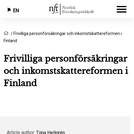
EN
Skip
Breadcrumb
Home
Frivilliga personförsäkringar och inkomstskattereformen i
to
Finland
main
content
Frivilliga personförsäkringar
och inkomstskattereformen i
Finland
Article author:
Tiina Hellgrén