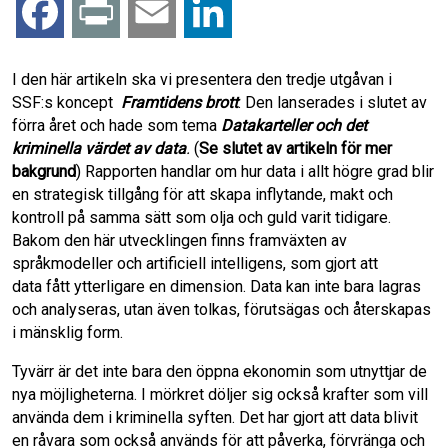
F
P
E
L
a
r
m
i
I den här artikeln ska vi presentera den tredje utgåvan i
SSF:s koncept
Framtidens brott
. Den lanserades i slutet av
c
i
a
n
förra året och hade som tema
Datakarteller och det
kriminella värdet av data
.
(
Se slutet av artikeln för mer
e
n
i
k
bakgrund
) Rapporten handlar om hur data i allt högre grad blir
en strategisk tillgång för att skapa inflytande, makt och
b
t
l
e
kontroll på samma sätt som olja och guld varit tidigare.
Bakom den här utvecklingen finns framväxten av
o
d
språkmodeller och artificiell intelligens, som gjort att
data fått ytterligare en dimension. Data kan inte bara lagras
o
I
och analyseras, utan även tolkas, förutsägas och återskapas
i mänsklig form.
k
n
Tyvärr är det inte bara den öppna ekonomin som utnyttjar de
nya möjligheterna. I mörkret döljer sig också krafter som vill
använda dem i kriminella syften. Det har gjort att data blivit
en råvara som också används för att påverka, förvränga och