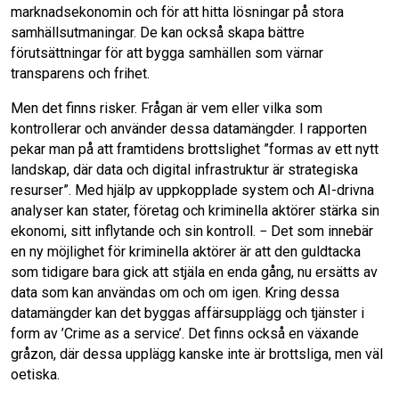
marknadsekonomin och för att hitta lösningar på stora
samhällsutmaningar. De kan också skapa bättre
förutsättningar för att bygga samhällen som värnar
transparens och frihet.
Men det finns risker. Frågan är vem eller vilka som
kontrollerar och använder dessa datamängder. I rapporten
pekar man på att framtidens brottslighet ”formas av ett nytt
landskap, där data och digital infrastruktur är strategiska
resurser”. Med hjälp av uppkopplade system och AI-drivna
analyser kan stater, företag och kriminella aktörer stärka sin
ekonomi, sitt inflytande och sin kontroll. − Det som innebär
en ny möjlighet för kriminella aktörer är att den guldtacka
som tidigare bara gick att stjäla en enda gång, nu ersätts av
data som kan användas om och om igen. Kring dessa
datamängder kan det byggas affärsupplägg och tjänster i
form av ’Crime as a service’. Det finns också en växande
gråzon, där dessa upplägg kanske inte är brottsliga, men väl
oetiska.