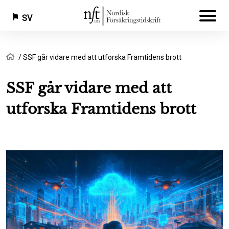
SV
Hoppa
Länkstig
Hem
SSF går vidare med att utforska Framtidens brott
till
huvudinnehåll
SSF går vidare med att
utforska Framtidens brott