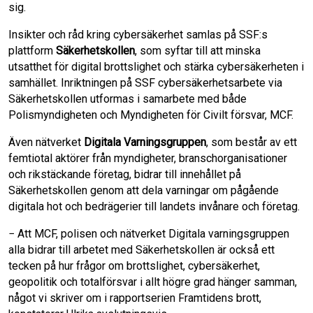
sig.
Insikter och råd kring cybersäkerhet samlas på SSF:s
plattform
Säkerhetskollen
, som syftar till att minska
utsatthet för digital brottslighet och stärka cybersäkerheten i
samhället. Inriktningen på SSF cybersäkerhetsarbete via
Säkerhetskollen utformas i samarbete med både
Polismyndigheten och Myndigheten för Civilt försvar, MCF.
Även nätverket
Digitala Varningsgruppen
, som består av ett
femtiotal aktörer från myndigheter, branschorganisationer
och rikstäckande företag, bidrar till innehållet på
Säkerhetskollen genom att dela varningar om pågående
digitala hot och bedrägerier till landets invånare och företag.
− Att MCF, polisen och nätverket Digitala varningsgruppen
alla bidrar till arbetet med Säkerhetskollen är också ett
tecken på hur frågor om brottslighet, cybersäkerhet,
geopolitik och totalförsvar i allt högre grad hänger samman,
något vi skriver om i rapportserien Framtidens brott,