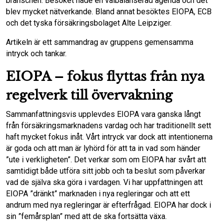
branschen. Besöket hade en välbalanserad agenda och det
b
t
l
e
blev mycket nätverkande. Bland annat besöktes EIOPA, ECB
och det tyska försäkringsbolaget Alte Leipziger.
o
d
Artikeln är ett sammandrag av gruppens gemensamma
intryck och tankar.
o
I
EIOPA – fokus flyttas från nya
k
n
regelverk till övervakning
Sammanfattningsvis upplevdes EIOPA vara ganska långt
från försäkringsmarknadens vardag och har traditionellt sett
haft mycket fokus inåt. Vårt intryck var dock att intentionerna
är goda och att man är lyhörd för att ta in vad som händer
”ute i verkligheten”. Det verkar som om EIOPA har svårt att
samtidigt både utföra sitt jobb och ta beslut som påverkar
vad de själva ska göra i vardagen. Vi har uppfattningen att
EIOPA ”dränkt” marknaden i nya regleringar och att ett
andrum med nya regleringar är efterfrågad. EIOPA har dock i
sin ”femårsplan” med att de ska fortsätta växa.