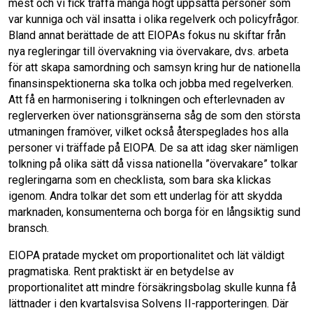
mest och vi fick träffa många högt uppsatta personer som
var kunniga och väl insatta i olika regelverk och policyfrågor.
Bland annat berättade de att EIOPAs fokus nu skiftar från
nya regleringar till övervakning via övervakare, dvs. arbeta
för att skapa samordning och samsyn kring hur de nationella
finansinspektionerna ska tolka och jobba med regelverken.
Att få en harmonisering i tolkningen och efterlevnaden av
reglerverken över nationsgränserna såg de som den största
utmaningen framöver, vilket också återspeglades hos alla
personer vi träffade på EIOPA. De sa att idag sker nämligen
tolkning på olika sätt då vissa nationella ”övervakare” tolkar
regleringarna som en checklista, som bara ska klickas
igenom. Andra tolkar det som ett underlag för att skydda
marknaden, konsumenterna och borga för en långsiktig sund
bransch.
EIOPA pratade mycket om proportionalitet och lät väldigt
pragmatiska. Rent praktiskt är en betydelse av
proportionalitet att mindre försäkringsbolag skulle kunna få
lättnader i den kvartalsvisa Solvens II-rapporteringen. Där