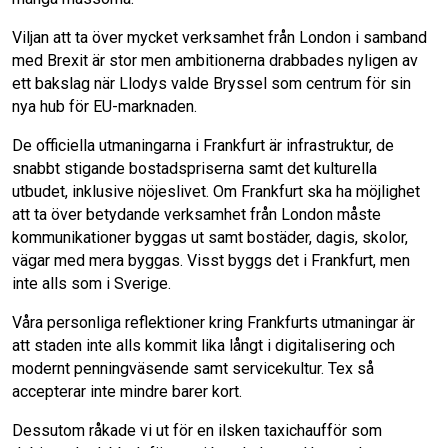
Viljan att ta över mycket verksamhet från London i samband
med Brexit är stor men ambitionerna drabbades nyligen av
ett bakslag när Llodys valde Bryssel som centrum för sin
nya hub för EU-marknaden.
De officiella utmaningarna i Frankfurt är infrastruktur, de
snabbt stigande bostadspriserna samt det kulturella
utbudet, inklusive nöjeslivet. Om Frankfurt ska ha möjlighet
att ta över betydande verksamhet från London måste
kommunikationer byggas ut samt bostäder, dagis, skolor,
vägar med mera byggas. Visst byggs det i Frankfurt, men
inte alls som i Sverige.
Våra personliga reflektioner kring Frankfurts utmaningar är
att staden inte alls kommit lika långt i digitalisering och
modernt penningväsende samt servicekultur. Tex så
accepterar inte mindre barer kort.
Dessutom råkade vi ut för en ilsken taxichaufför som