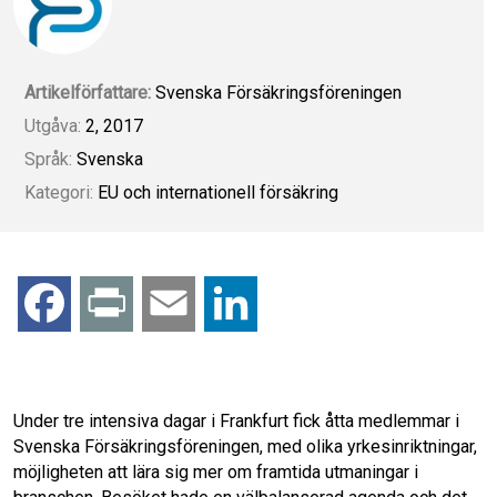
Artikelförfattare:
Svenska Försäkringsföreningen
Utgåva:
2, 2017
Språk:
Svenska
Kategori:
EU och internationell försäkring
F
P
E
L
a
r
m
i
c
i
a
n
Under tre intensiva dagar i Frankfurt fick åtta medlemmar i
Svenska Försäkringsföreningen, med olika yrkesinriktningar,
e
n
i
k
möjligheten att lära sig mer om framtida utmaningar i