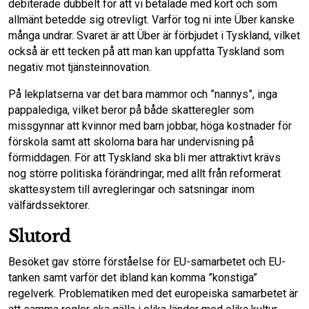
debiterade dubbelt för att vi betalade med kort och som
allmänt betedde sig otrevligt. Varför tog ni inte Über kanske
många undrar. Svaret är att Über är förbjudet i Tyskland, vilket
också är ett tecken på att man kan uppfatta Tyskland som
negativ mot tjänsteinnovation.
På lekplatserna var det bara mammor och ”nannys”, inga
pappalediga, vilket beror på både skatteregler som
missgynnar att kvinnor med barn jobbar, höga kostnader för
förskola samt att skolorna bara har undervisning på
förmiddagen. För att Tyskland ska bli mer attraktivt krävs
nog större politiska förändringar, med allt från reformerat
skattesystem till avregleringar och satsningar inom
välfärdssektorer.
Slutord
Besöket gav större förståelse för EU-samarbetet och EU-
tanken samt varför det ibland kan komma ”konstiga”
regelverk. Problematiken med det europeiska samarbetet är