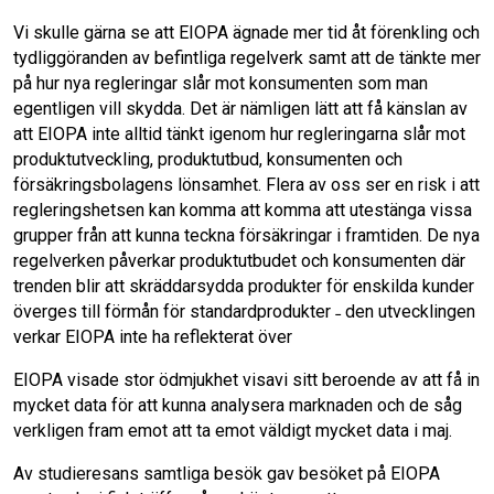
Vi skulle gärna se att EIOPA ägnade mer tid åt förenkling och
tydliggöranden av befintliga regelverk samt att de tänkte mer
på hur nya regleringar slår mot konsumenten som man
egentligen vill skydda. Det är nämligen lätt att få känslan av
att EIOPA inte alltid tänkt igenom hur regleringarna slår mot
produktutveckling, produktutbud, konsumenten och
försäkringsbolagens lönsamhet. Flera av oss ser en risk i att
regleringshetsen kan komma att komma att utestänga vissa
grupper från att kunna teckna försäkringar i framtiden. De nya
regelverken påverkar produktutbudet och konsumenten där
trenden blir att skräddarsydda produkter för enskilda kunder
överges till förmån för standardprodukter ˗ den utvecklingen
verkar EIOPA inte ha reflekterat över
EIOPA visade stor ödmjukhet visavi sitt beroende av att få in
mycket data för att kunna analysera marknaden och de såg
verkligen fram emot att ta emot väldigt mycket data i maj.
Av studieresans samtliga besök gav besöket på EIOPA