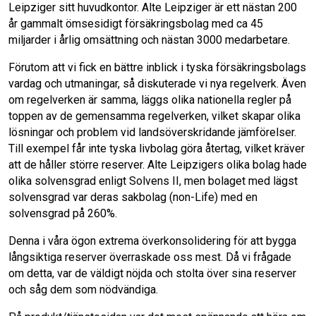
Leipziger sitt huvudkontor. Alte Leipziger är ett nästan 200
år gammalt ömsesidigt försäkringsbolag med ca 45
miljarder i årlig omsättning och nästan 3000 medarbetare.
Förutom att vi fick en bättre inblick i tyska försäkringsbolags
vardag och utmaningar, så diskuterade vi nya regelverk. Även
om regelverken är samma, läggs olika nationella regler på
toppen av de gemensamma regelverken, vilket skapar olika
lösningar och problem vid landsöverskridande jämförelser.
Till exempel får inte tyska livbolag göra återtag, vilket kräver
att de håller större reserver. Alte Leipzigers olika bolag hade
olika solvensgrad enligt Solvens II, men bolaget med lägst
solvensgrad var deras sakbolag (non-Life) med en
solvensgrad på 260%.
Denna i våra ögon extrema överkonsolidering för att bygga
långsiktiga reserver överraskade oss mest. Då vi frågade
om detta, var de väldigt nöjda och stolta över sina reserver
och såg dem som nödvändiga.