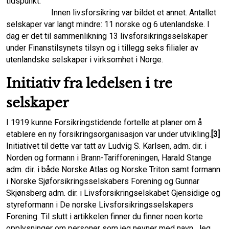
tidspunkt.
Innen livsforsikring var bildet et annet. Antallet
selskaper var langt mindre: 11 norske og 6 utenlandske. I
dag er det til sammenlikning 13 livsforsikringsselskaper
under Finanstilsynets tilsyn og i tillegg seks filialer av
utenlandske selskaper i virksomhet i Norge.
Initiativ fra ledelsen i tre
selskaper
I 1919 kunne Forsikringstidende fortelle at planer om å
etablere en ny forsikringsorgani­sasjon var under utvikling.
[3]
Initiativet til dette var tatt av Ludvig S. Karlsen, adm. dir. i
Norden og formann i Brann-Tariffore­ningen, Harald Stange
adm. dir. i både Norske Atlas og Norske Triton samt formann
i Norske Sjøforsikringsselskabers Forening og Gunnar
Skjønsberg adm. dir. i Livsforsikringselskabet Gjensidige og
styreformann i De norske Livsforsikrings­selskapers
Forening. Til slutt i artikkelen finner du finner noen korte
opplysninger om personer som jeg nevner med navn. Jeg