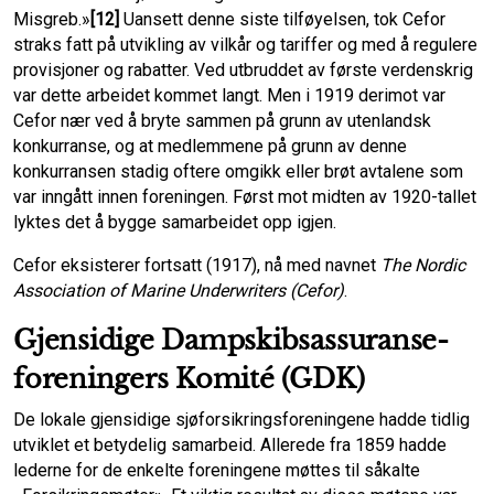
Misgreb.»
[12]
Uansett denne siste tilføyelsen, tok Cefor
straks fatt på utvikling av vilkår og tariffer og med å regulere
provisjoner og rabatter. Ved utbruddet av første verdenskrig
var dette arbeidet kommet langt. Men i 1919 derimot var
Cefor nær ved å bryte sammen på grunn av utenlandsk
konkurranse, og at medlemmene på grunn av denne
konkurransen stadig oftere omgikk eller brøt avtalene som
var inngått innen foreningen. Først mot midten av 1920-tallet
lyktes det å bygge samarbeidet opp igjen.
Cefor eksisterer fortsatt (1917), nå med navnet
The Nordic
Association of Marine Underwriters (Cefor)
.
Gjensidige Dampskibsassuranse­
foreningers Komité (GDK)
De lokale gjensidige sjøforsikringsforeningene hadde tidlig
utviklet et betydelig samarbeid. Allerede fra 1859 hadde
lederne for de enkelte foreningene møttes til såkalte