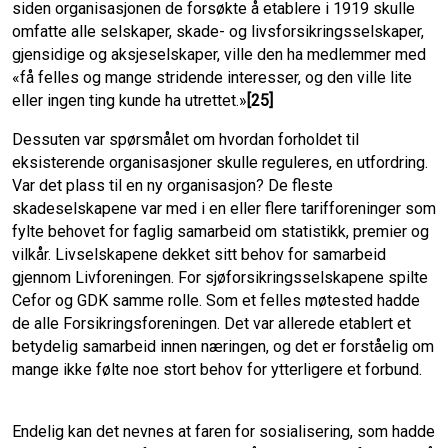
siden organisasjonen de forsøkte å etablere i 1919 skulle
omfatte alle selskaper, skade- og livsforsikringsselskaper,
gjensidige og aksjeselskaper, ville den ha medlemmer med
«få felles og mange stridende interesser, og den ville lite
eller ingen ting kunde ha utrettet.»
[25]
Dessuten var spørsmålet om hvordan forholdet til
eksisterende organisasjoner skulle reguleres, en utfordring.
Var det plass til en ny organisasjon? De fleste
skadeselskapene var med i en eller flere tarifforeninger som
fylte behovet for faglig samarbeid om statistikk, premier og
vilkår. Livselskapene dekket sitt behov for samarbeid
gjennom Livforeningen. For sjøforsikringsselskapene spilte
Cefor og GDK samme rolle. Som et felles møtested hadde
de alle Forsikringsforeningen. Det var allerede etablert et
betydelig samarbeid innen næringen, og det er forståelig om
mange ikke følte noe stort behov for ytterligere et forbund.
Endelig kan det nevnes at faren for sosialisering, som hadde