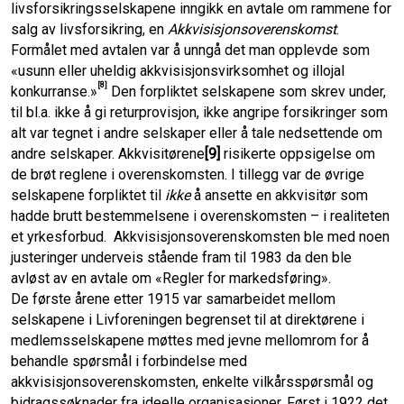
livsforsikrings­selskapene inngikk en avtale om rammene for
salg av livsforsikring, en
Akkvisisjons­overenskomst
.
Formålet med avtalen var å unngå det man opplevde som
«usunn eller uheldig akkvisisjons­virksomhet og illojal
[8]
konkurranse.»
Den forpliktet selskapene som skrev under,
til bl.a. ikke å gi returprovisjon, ikke angripe forsikringer som
alt var tegnet i andre selskaper eller å tale nedsettende om
andre selskaper. Akkvisitørene
[9]
risikerte oppsigelse om
de brøt reglene i overens­komsten. I tillegg var de øvrige
selskapene forpliktet til
ikke
å ansette en akkvisitør som
hadde brutt bestemmelsene i overenskomsten ­­­– i realiteten
et yrkesforbud. Akkvisisjons­overenskomsten ble med noen
justeringer underveis stående fram til 1983 da den ble
avløst av en avtale om «Regler for markedsføring».
De første årene etter 1915 var samarbeidet mellom
selskapene i Livforeningen begrenset til at direktørene i
medlems­selskapene møttes med jevne mellomrom for å
behandle spørsmål i forbindelse med
akkvisisjonsoverenskomsten, enkelte vilkårsspørsmål og
bidragssøknader fra ideelle organisasjoner. Først i 1922 det