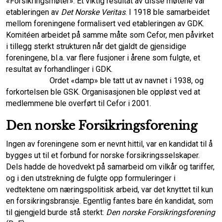
«Forsikrings­møter». Et viktig resultat av disse møtene var
etableringen av
Det Norske Veritas
. I 1918 ble samarbeidet
mellom foreningene formalisert ved etableringen av GDK.
Komitéen arbeidet på samme måte som Cefor, men påvirket
i tillegg sterkt strukturen når det gjaldt de gjensidige
foreningene, bl.a. var flere fusjoner i årene som fulgte, et
resultat av forhandlinger i GDK.
Ordet «damp» ble tatt ut av navnet i 1938, og
forkortelsen ble GSK. Organisasjonen ble oppløst ved at
medlemmene ble overført til Cefor i 2001.
Den norske Forsikringsforening
Ingen av foreningene som er nevnt hittil, var en kandidat til å
bygges ut til et forbund for norske forsikringsselskaper.
Dels hadde de hovedvekt på samarbeid om vilkår og tariffer,
og i den utstrekning de fulgte opp formuleringer i
vedtektene om næringspolitisk arbeid, var det knyttet til kun
en forsikringsbransje. Egentlig fantes bare én kandidat, som
til gjengjeld burde stå sterkt:
Den norske Forsikringsforening