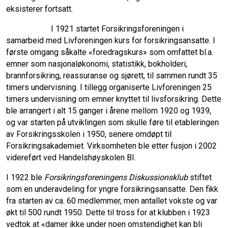
eksisterer fortsatt.
I 1921 startet Forsikringsforeningen i
samarbeid med Livforeningen kurs for forsikringsansatte. I
første omgang såkalte «foredragskurs» som omfattet bl.a.
emner som nasjonaløkonomi, statistikk, bokholderi,
brannforsikring, reassuranse og sjørett, til sammen rundt 35
timers undervisning. I tillegg organiserte Livforeningen 25
timers undervisning om emner knyttet til livsforsikring. Dette
ble arrangert i alt 15 ganger i årene mellom 1920 og 1939,
og var starten på utviklingen som skulle føre til etableringen
av Forsikringsskolen i 1950, senere omdøpt til
Forsikringsakademiet. Virksomheten ble etter fusjon i 2002
videreført ved Handelshøyskolen BI.
I 1922 ble
Forsikringsforeningens Diskussionsklub
stiftet
som en underavdeling for yngre forsikrings­ansatte. Den fikk
fra starten av ca. 60 medlemmer, men antallet vokste og var
økt til 500 rundt 1950. Dette til tross for at klubben i 1923
vedtok at «damer ikke under noen omstendighet kan bli