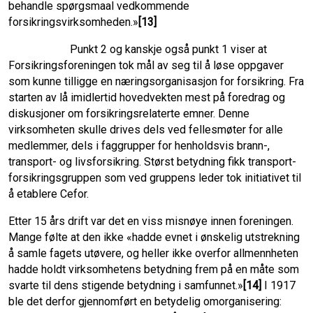
behandle spørgsmaal vedkommende
forsikringsvirksomheden.»
[13]
Punkt 2 og kanskje også punkt 1 viser at
Forsikringsforeningen tok mål av seg til å løse oppgaver
som kunne tilligge en nærings­organisasjon for forsikring. Fra
starten av lå imidlertid hovedvekten mest på foredrag og
diskusjoner om forsikringsrelaterte emner. Denne
virksomheten skulle drives dels ved fellesmøter for alle
medlemmer, dels i fag­grupper for henholdsvis brann-,
transport- og livsforsikring. Størst betydning fikk transport­
forsik­rings­gruppen som ved gruppens leder tok initiativet til
å etablere Cefor.
Etter 15 års drift var det en viss misnøye innen foreningen.
Mange følte at den ikke «hadde evnet i ønskelig utstrekning
å samle fagets utøvere, og heller ikke overfor allmenn­heten
hadde holdt virksomhetens betydning frem på en måte som
svarte til dens stigende betydning i samfunnet.»
[14]
I 1917
ble det derfor gjennomført en betydelig omorgani­sering: