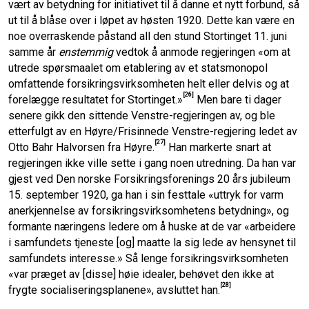
vært av betydning for initiativet til å danne et nytt forbund, så
ut til å blåse over i løpet av høsten 1920. Dette kan være en
noe overraskende påstand all den stund Stortinget 11. juni
samme år
enstemmig
vedtok å anmode regjeringen «om at
utrede spørsmaalet om etablering av et statsmonopol
omfattende forsikringsvirksomheten helt eller delvis og at
[26]
forelægge resultatet for Stortinget.»
Men bare ti dager
senere gikk den sittende Venstre-regjeringen av, og ble
etterfulgt av en Høyre/Frisinnede Venstre-regjering ledet av
[27]
Otto Bahr Halvorsen fra Høyre.
Han markerte snart at
regjeringen ikke ville sette i gang noen utredning. Da han var
gjest ved Den norske Forsikrings­forenings 20 års jubileum
15. september 1920, ga han i sin festtale «uttryk for varm
anerkjennelse av forsikrings­virksom­hetens betydning», og
formante næringens ledere om å huske at de var «arbeidere
i samfundets tjeneste [og] maatte la sig lede av hensynet til
samfundets interesse.» Så lenge forsikrings­virksomheten
«var præget av [disse] høie idealer, behøvet den ikke at
[28]
frygte socialiserings­planene», avsluttet han.