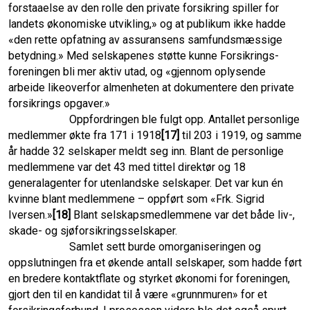
forstaaelse av den rolle den private forsikring spiller for
landets økonomiske utvikling,» og at publikum ikke hadde
«den rette opfatning av assuransens samfundsmæssige
betydning.» Med selskapenes støtte kunne Forsikrings­
foreningen bli mer aktiv utad, og «gjennom oplysende
arbeide likeoverfor almenheten at dokumentere den private
forsikrings opgaver.»
Oppfordringen ble fulgt opp. Antallet personlige
medlemmer økte fra 171 i 1918
[17]
til 203 i 1919, og samme
år hadde 32 selskaper meldt seg inn. Blant de personlige
medlemmene var det 43 med tittel direktør og 18
generalagenter for utenlandske selskaper. Det var kun én
kvinne blant medlemmene – oppført som «Frk. Sigrid
Iversen.»
[18]
Blant selskapsmedlemmene var det både liv-,
skade- og sjøforsikringsselskaper.
Samlet sett burde omorganiseringen og
oppslutningen fra et økende antall selskaper, som hadde ført
en bredere kontaktflate og styrket økonomi for foreningen,
gjort den til en kandidat til å være «grunnmuren» for et