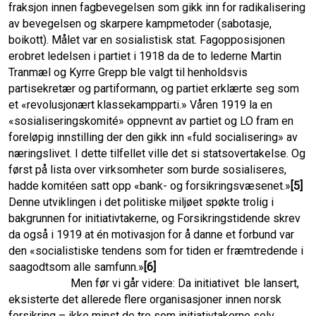
fraksjon innen fagbevegelsen som gikk inn for radikalisering
av bevegelsen og skarpere kampmetoder (sabotasje,
boikott). Målet var en sosialistisk stat. Fagopposisjonen
erobret ledelsen i partiet i 1918 da de to lederne Martin
Tranmæl og Kyrre Grepp ble valgt til henholdsvis
partisekretær og partiformann, og partiet erklærte seg som
et «revolusjonært klassekampparti.» Våren 1919 la en
«sosialiseringskomité» oppnevnt av partiet og LO fram en
foreløpig innstilling der den gikk inn «fuld socialisering» av
næringslivet. I dette tilfellet ville det si statsovertakelse. Og
først på lista over virksomheter som burde sosialiseres,
hadde komitéen satt opp «bank- og forsikringsvæsenet.»
[5]
Denne utviklingen i det politiske miljøet spøkte trolig i
bakgrunnen for initiativtakerne, og Forsikringstidende skrev
da også i 1919 at én motivasjon for å danne et forbund var
den «socialistiske tendens som for tiden er fræmtredende i
saagodtsom alle samfunn.»
[6]
Men før vi går videre: Da initiativet ble lansert,
eksisterte det allerede flere organisasjoner innen norsk
forsikring – ikke minst de tre som initiativtakerne selv