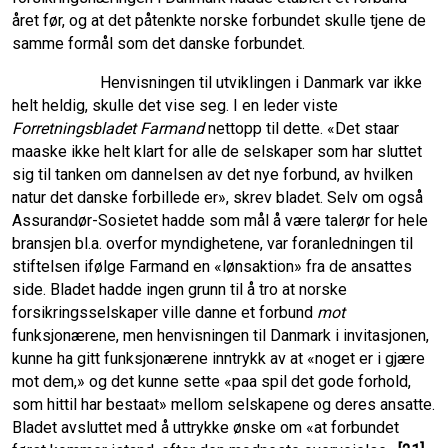
året før, og at det påtenkte norske forbundet skulle tjene de
samme formål som det danske forbundet.
Henvisningen til utviklingen i Danmark var ikke
helt heldig, skulle det vise seg. I en leder viste
Forretningsbladet Farmand
nettopp til dette. «Det staar
maaske ikke helt klart for alle de selskaper som har sluttet
sig til tanken om dannelsen av det nye forbund, av hvilken
natur det danske forbillede er», skrev bladet. Selv om også
Assurandør-Sosietet hadde som mål å være talerør for hele
bransjen bl.a. overfor myndighetene, var foranledningen til
stiftelsen ifølge Farmand en «lønsaktion» fra de ansattes
side. Bladet hadde ingen grunn til å tro at norske
forsikringsselskaper ville danne et forbund
mot
funksjonærene, men henvisningen til Danmark i invitasjonen,
kunne ha gitt funksjonærene inntrykk av at «noget er i gjære
mot dem,» og det kunne sette «paa spil det gode forhold,
som hittil har bestaat» mellom selskapene og deres ansatte.
Bladet avsluttet med å uttrykke ønske om «at forbundet