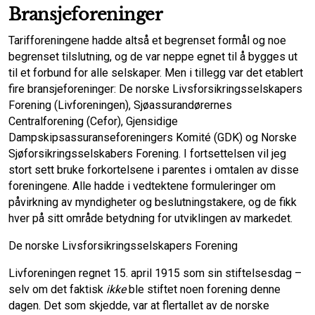
Bransjeforeninger
Tarifforeningene hadde altså et begrenset formål og noe
begrenset tilslutning, og de var neppe egnet til å bygges ut
til et forbund for alle selskaper. Men i tillegg var det etablert
fire bransje­foreninger: De norske Livsforsikringsselskapers
Forening (Livforeningen), Sjøassurandørernes
Centralforening (Cefor), Gjensidige
Dampskipsassuranseforeningers Komité (GDK) og Norske
Sjøforsikringsselskabers Forening. I fortsettelsen vil jeg
stort sett bruke forkortelsene i parentes i omtalen av disse
foreningene. Alle hadde i vedtektene formuleringer om
påvirkning av myndigheter og beslutningstakere, og de fikk
hver på sitt område betydning for utviklingen av markedet.
De norske Livsforsikringsselskapers Forening
Livforeningen regnet 15. april 1915 som sin stiftelsesdag –
selv om det faktisk
ikke
ble stiftet noen forening denne
dagen. Det som skjedde, var at flertallet av de norske