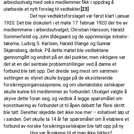
arbeidsutvalg med seks medlemmer fikk i oppdrag å
utarbeide et nytt forslag til vedtekter.
[23]
Det nye vedtektsforslaget var først klart i januar
1920. Det ble diskutert i et møte 17. februar 1920 der tre av
medlemmene i arbeidsutvalget, Christian Hansson, Harald
Sommerfeldt og John Ødegaard og de opprinnelige initiativ­
takerne, Ludvig S. Karlsen, Harald Stange og Gunnar
Skjønsberg, deltok. På dette møtet ble vedtektene
gjennomgått og endret på en del punkter, men viktigere var
det at en del sentrale problemstillinger ved å danne et
forbund ble tatt opp. Det dreide seg mest om sammen­
settingen av styret skulle bygge på de eksisterende
forsikringsorganisasjonene, og om utenlandske selskaper
skulle kunne bli medlemmer av forbundet. Utvalget valgte å
skyve dette foran seg, og vedtok å legge spørs­målet om
konstituering av forbundet ut til åpen debatt før flere skritt
ble tatt. Deretter skjedde det ikke noe mer – initiativet løp ut
i sanden. Det skulle ta 14 år før spørsmålet om å etablere et
forbund av norske forsikringsselskaper ble tatt opp på ny.
Hva var årsakene til at man ikke lyktes?