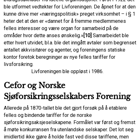
ble utformet vedtekter for Livforeningen. De åpnet for at den
kunne drive mer «næringspolitisk» preget virksomhet – i § 1
heter det at den er «dannet for å fremme medlemmenes
felles interesser og være organ for samarbeid på de
områder hvor dette anses ønskelig.»
[10]
Samarbeidet ble
etter hvert utvidet, bl.a. ble det inngått avtaler som begrenset
antallet akkvisitører og agenter, og foreningens statiske
kontor foretok beregninger av nye felles tariffer for
livsforsikring.
Livforeningen ble oppløst i 1986.
Cefor og Norske
Sjøforsikringsselskabers Forening
Allerede på 1870-tallet ble det gjort forsøk på å etablere
felles og bindende tariffer for de norske
sjøforsikringsaksjeselskapene. Formålet var først og fremst
å møte konkurransen fra utenlandske selskaper. Det lot seg
imidlertid ikke gjøre å holde fast ved disse tariffene, men