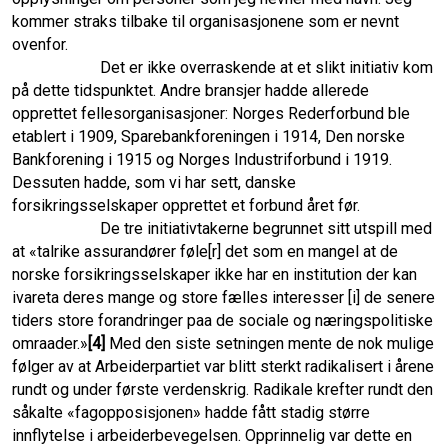
kommer straks tilbake til organisasjonene som er nevnt
ovenfor.
Det er ikke overraskende at et slikt initiativ kom
på dette tidspunktet. Andre bransjer hadde allerede
opprettet fellesorganisasjoner: Norges Rederforbund ble
etablert i 1909, Sparebankforeningen i 1914, Den norske
Bankforening i 1915 og Norges Industriforbund i 1919.
Dessuten hadde, som vi har sett, danske
forsikringsselskaper opprettet et forbund året før.
De tre initiativtakerne begrunnet sitt utspill med
at «talrike assurandører føle[r] det som en mangel at de
norske forsikrings­selskaper ikke har en institution der kan
ivareta deres mange og store fælles interesser [i] de senere
tiders store forandringer paa de sociale og næringspolitiske
omraader.»
[4]
Med den siste setningen mente de nok mulige
følger av at Arbeiderpartiet var blitt sterkt radikalisert i årene
rundt og under første verdenskrig. Radikale krefter rundt den
såkalte «fagopposisjonen» hadde fått stadig større
innflytelse i arbeiderbevegelsen. Opprinnelig var dette en