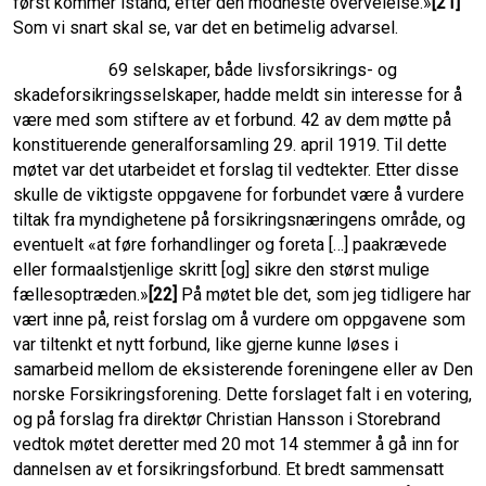
først kommer istand, efter den modneste overveielse.»
[21]
Som vi snart skal se, var det en betimelig advarsel.
69 selskaper, både livsforsikrings- og
skadeforsikringsselskaper, hadde meldt sin interesse for å
være med som stiftere av et forbund. 42 av dem møtte på
konstituerende generalforsamling 29. april 1919. Til dette
møtet var det utarbeidet et forslag til vedtekter. Etter disse
skulle de viktigste oppgavene for forbundet være å vurdere
tiltak fra myndighetene på forsikringsnæringens område, og
eventuelt «at føre forhandlinger og foreta […] paakrævede
eller formaalstjenlige skritt [og] sikre den størst mulige
fællesoptræden.»
[22]
På møtet ble det, som jeg tidligere har
vært inne på, reist forslag om å vurdere om oppgavene som
var tiltenkt et nytt forbund, like gjerne kunne løses i
samarbeid mellom de eksisterende forenin­gene eller av Den
norske Forsikrings­forening. Dette forslaget falt i en votering,
og på forslag fra direktør Christian Hansson i Storebrand
vedtok møtet deretter med 20 mot 14 stemmer å gå inn for
dannelsen av et forsikringsforbund. Et bredt sammensatt