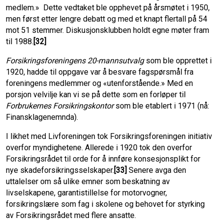
medlem.» Dette vedtaket ble opphevet på årsmøtet i 1950,
men først etter lengre debatt og med et knapt flertall på 54
mot 51 stemmer. Diskusjons­klubben holdt egne møter fram
til 1988.
[32]
Forsikringsforeningens 20-mannsutvalg
som ble opprettet i
1920, hadde til oppgave var å besvare fagspørsmål fra
foreningens medlemmer og «utenforstående.» Med en
porsjon velvilje kan vi se på dette som en forløper til
Forbrukernes Forsikringskontor
som ble etablert i 1971 (nå:
Finansklagenemnda).
I likhet med Livforeningen tok Forsikringsforeningen initiativ
overfor myndighetene. Allerede i 1920 tok den overfor
Forsikringsrådet til orde for å innføre konsesjonsplikt for
nye skadeforsikringsselskaper.
[33]
Senere avga den
uttalelser om så ulike emner som beskatning av
livselskapene, garantistillelse for motorvogner,
forsikringslære som fag i skolene og behovet for styrking
av Forsikringsrådet med flere ansatte.