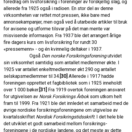
foredrag om livsforsikring i foreninger av forskjellig slag, og
allerede fra 1925 også i radioen. En stor del av denne
virksomheten var rettet mot pressen, ikke bare med
annonsekampanjer, men også ved å utarbeide artikler til bruk
for avisene og utforme tilsvar på det man mente var
misvisende informasjon. Fra 1937 ble det arrangert årlige
fire dagers kurs om livsforsikring for rundt 30
«pressemenn» - og én kvinnelig deltaker i 1937.
Også
Den norske Forsikringsforening
utvidet
sin virksomhet samtidig som antallet medlemmer økte. I
1925 var antallet enkeltmedlemmer økt 290 og antallet
selskapsmed­lemmer til 34.
[30]
Allerede i 1917 hadde
foreningen opprettet et fagbibliotek som i 1925 inneholdt
over 1 000 bøker.
[31]
Fra 1919 overtok foreningen ansvaret
for utgivelsen av
Norsk Forsikrings Årbok
som utkom helt
fram til 1999. Fra 1921 ble det innledet et samarbeid med de
øvrige nordiske forsikringsforeningene om utgivelse av
kvartalsskriftet
Nordisk Forsikringstidsskrift
. I det hele ble
det utviklet et godt samarbeid mellom forsikrings­
foreningene i de nordiske landene, og det meste av dette