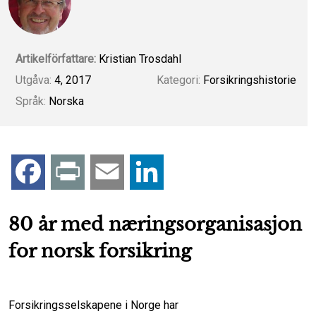
Artikelförfattare:
Kristian Trosdahl
Utgåva:
4, 2017
Kategori:
Forsikringshistorie
Språk:
Norska
F
P
E
L
a
r
m
i
80 år med næringsorganisasjon
c
i
a
n
for norsk forsikring
e
n
i
k
Forsikringsselskapene i Norge har
b
t
l
e