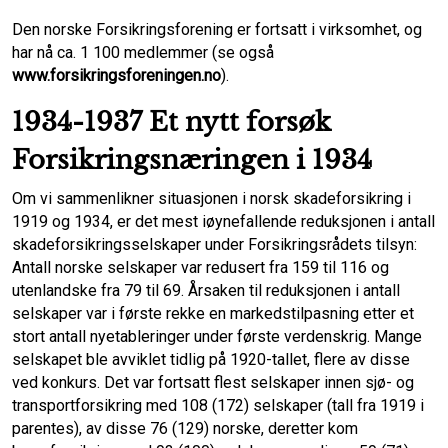
Den norske Forsikringsforening er fortsatt i virksomhet, og
har nå ca. 1 100 med­lemmer (se også
www.forsikringsforeningen.no
).
1934-1937 Et nytt forsøk
Forsikringsnæringen i 1934
Om vi sammenlikner situasjonen i norsk skadeforsikring i
1919 og 1934, er det mest iøynefallende reduksjonen i antall
skadeforsikringsselskaper under Forsikringsrådets tilsyn:
Antall norske selskaper var redusert fra 159 til 116 og
utenlandske fra 79 til 69. Årsaken til reduksjonen i antall
selskaper var i første rekke en markedstilpasning etter et
stort antall nyetableringer under første verdenskrig. Mange
selskapet ble avviklet tidlig på 1920-tallet, flere av disse
ved konkurs. Det var fortsatt flest selskaper innen sjø- og
transportforsikring med 108 (172) selskaper (tall fra 1919 i
parentes), av disse 76 (129) norske, deretter kom