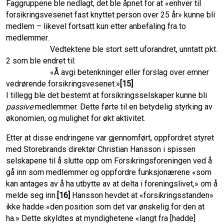
Faggruppene ble nedlagt, det ble åpnet for at «enhver til
forsikringsvesenet fast knyttet person over 25 år» kunne bli
medlem – likevel fortsatt kun etter anbefaling fra to
medlemmer.
Vedtektene ble stort sett uforandret, unntatt pkt.
2 som ble endret til:
«Å avgi betenkninger eller forslag over emner
vedrørende forsikringsvesenet.»
[15]
I tillegg ble det bestemt at forsikringsselskaper kunne bli
passive
medlemmer. Dette førte til en betydelig styrking av
økonomien, og mulighet for økt aktivitet.
Etter at disse endringene var gjennomført, oppfordret styret
med Storebrands direktør Christian Hansson i spissen
selskapene til å slutte opp om Forsikringsforeningen ved å
gå inn som medlemmer og oppfordre funksjonærene «som
kan antages av å ha utbytte av at delta i foreningslivet,» om å
melde seg inn.
[16]
Hansson hevdet at «forsikrings­standen»
ikke hadde «den position som det var ønskelig for den at
ha.» Dette skyldtes at myndighetene «langt fra [hadde]