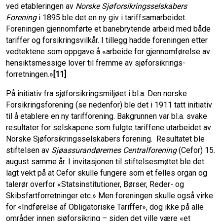
ved etableringen av
Norske Sjøforsikringsselskabers
Forening
i 1895 ble det en ny giv i tariffsamarbeidet.
Foreningen gjennomførte et banebrytende arbeid med både
tariffer og forsikringsvilkår. I tillegg hadde foreningen etter
vedtektene som oppgave å «arbeide for gjennomførelse av
hensiktsmessige lover til fremme av sjøforsikrings­
forretningen.»
[11]
På initiativ fra sjøforsikringsmiljøet i bl.a. Den norske
Forsikringsforening (se nedenfor) ble det i 1911 tatt initiativ
til å etablere en ny tarifforening. Bakgrunnen var bl.a. svake
resultater for selskapene som fulgte tariffene utarbeidet av
Norske Sjøforsikrings­selskabers forening. Resultatet ble
stiftelsen av
Sjøassurandørernes Centralforening
(Cefor) 15.
august samme år. I invitasjonen til stiftelsesmøtet ble det
lagt vekt på at Cefor skulle fungere som et felles organ og
talerør overfor «Statsinstitutioner, Børser, Reder- og
Skibsfartforretninger etc.» Men foreningen skulle også virke
for «Indførelse af Obligatoriske Tariffer», dog ikke på alle
områder innen sjøforsikring – siden det ville være «et