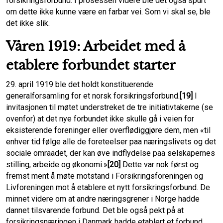
forsikringsforbund. I prosessen videre ble det også spurt
om dette ikke kunne være en farbar vei. Som vi skal se, ble
det ikke slik.
Våren 1919: Arbeidet med å
etablere forbundet starter
29. april 1919 ble det holdt konstituerende
generalforsamling for et norsk forsikrings­forbund.
[19]
I
invitasjonen til møtet understreket de tre initiativtakerne (se
ovenfor) at det nye forbundet ikke skulle gå i veien for
eksisterende foreninger eller overflødiggjøre dem, men «til
enhver tid følge alle de foreteelser paa næringslivets og det
sociale omraadet, der kan øve indflydelse paa selskapernes
stilling, arbeide og økonomi.»
[20]
Dette var nok først og
fremst ment å møte motstand i Forsikringsforeningen og
Livforeningen mot å etablere et nytt forsikringsforbund. De
minnet videre om at andre næringsgrener i Norge hadde
dannet tilsvarende forbund. Det ble også pekt på at
forsikrings­næringen i Danmark hadde etablert et forbund