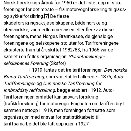
Norsk Forsikrings Årbok for 1950 er det listet opp ni slike
foreninger for det meste – fra motorvognforsikring til glass-
og sykkelforsikring.
[7]
De fleste
skadeforsikringsaksjeselskapene, både norske og
utenlandske, var medlemmer av en eller flere av disse
foreningene, mens Norges Brannkasse, de gjensidige
foreningene og selskapene sto utenfor. Tarifforeningene
eksisterte fram til årsskiftet 1982/83, fra 1966 var de
samlet i en felles organisasjon:
Skadeforsikrings­
selskapenes Forening
(Skafor).
I 1919 fantes det tre tarifforeninger:
Den norske
Brand-Tarifforening
, som var etablert allerede i 1876,
Auto-
Tarifforeningen
og
Den norske Tarifforening for
Innbruddstyveri­forsikring
, begge etablert i 1912. Auto-
Tarifforeningen omfattet kun ansvars­forsikring
(trafikkforsikring) for motorvogn. Enigheten om tariffen brøt
sammen nettopp i 1919, men foreningen fortsatte som
organisasjon med ansvar for statistikkarbeid til
tariffsamarbeidet ble tatt opp igjen i 1927.