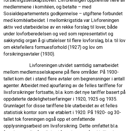
forsikringsselskapsloven. Livforeningen oppnevnte flere av
medlemmene i komitéen, og betalte – med
Sosialdepartementets godkjennelse – utgiftene forbundet
med komitéarbeidet. I mellomkrigstida var Livforeningen
aktiv ved utarbeidelse av en rekke forslag til lover, både
under lovforberedelsen og ved som representativt og
sakkyndig organ å gi uttalelser til flere lovforslag, bl.a. til lov
om ektefellers formuesforhold (1927) og lov om
forsikringsavtaler (1930).
Livforeningen utvidet samtidig samarbeidet
mellom medlemsselskapene på flere områder. På 1930-
tallet kom det i stand flere avtaler om begrensninger i antall
agenter. Arbeidet med ajourføring av de felles tariffene for
livsforsikringer fortsatte, bl.a. kom det nye tariffer basert på
oppdaterte dødelighetserfaringer i 1920, 1925 og 1935.
Grunnlaget for disse tariffene ble utarbeidet av et felles
statistisk kontor som var etablert i 1920. På 1920- og 30-
tallet tok foreningen også opp et omfattende
opplysningsarbeid om livsforsikring. Dette omfattet bl.a.