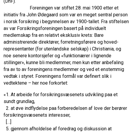
(DnF).
Foreningen var stiftet 28. mai 1900 etter et
initiativ fra John Ødegaard som var en meget sentral person
i norsk forsikring i begyn­nelsen av 1900-tallet. Fra stiftelsen
av var Forsikringsforeningen basert på individuelt
medlemskap fra en relativt eksklusiv krets: Bare
administrerende direktører, forretningsførere og hoved­
representanter (for utenlandske selskap) i Christiania, og
noe senere kontorsjefer og «funktionærer i lignende
stillinger», kunne bli medlemmer, men kun etter anbefaling
fra av to av foreningens medlemmer og ved et enstemmig
vedtak i styret. For­­eningens formål var definert slik i
vedtektene – her noe forkortet:
«1. At arbeide for forsikringsvæsenets udvikling paa et
sundt grundlag,
2. at øve indflydelse paa forberedelsen af love der berører
forsikringsvæsenets interesser,
[…]
5. gjennom afholdelse af foredrag og diskussion at