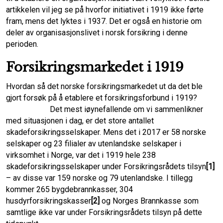
artikkelen vil jeg se på hvorfor initiativet i 1919 ikke førte
fram, mens det lyktes i 1937. Det er også en historie om
deler av organisasjonslivet i norsk forsikring i denne
perioden.
Forsikringsmarkedet i 1919
Hvordan så det norske forsikringsmarkedet ut da det ble
gjort forsøk på å etablere et forsikringsforbund i 1919?
Det mest iøynefallende om vi sammenlikner
med situasjonen i dag, er det store antallet
skadeforsikringsselskaper. Mens det i 2017 er 58 norske
selskaper og 23 filialer av uten­landske selskaper i
virksomhet i Norge, var det i 1919 hele 238
skadeforsikrings­selskaper under Forsikringsrådets tilsyn
[1]
– av disse var 159 norske og 79 utenlandske. I tillegg
kommer 265 bygdebrannkasser, 304
husdyrforsikringskasser
[2]
og Norges Brannkasse som
samtlige ikke var under Forsikringsrådets tilsyn på dette