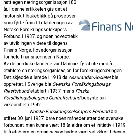
hatt egen næringsorganisasjon i 80
år. I denne artikkelen gis det et
o
d
historisk tilbakeblikk på prosessen
som førte fram til etableringen av
o
I
Norske Forsikringsselskapers
Forbund i 1937, og noen hovedtrekk
k
n
av utviklingen videre til dagens
Finans Norge, hovedorganisasjon
for hele finansnæringen i Norge.
Av de nordiske landene var Danmark først ute med å
etablere en næringsorganisasjon for forsikringsnæringen.
Det skjedde allerede i 1918 da
Assurandør-Societet
ble
opprettet. I Sverige ble
Svenska Försäkringsbolags
Riksförbund
etablert i 1937, mens
Finska
Försäkringsbolagens Centralförbund
begynte sin
virksomhet i 1942.
Norske Forsikringsselskapers Forbund
ble
stiftet 30. juni 1937, bare noen måneder etter det svenske
forbundet, men kunne vært 18 år eldre om et initiativ i 1919
til å etablere en organisasjon hadde vært vellykket. I denne