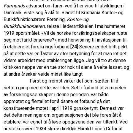
Farmands
advarsel om faren ved å henvise til utviklingen i
Danmark, viste seg å slå til. Bladet til Kristiania Kontor- og
Butikk­funktionærers Forening,
Kontor- og
Butikkfunktionæren
, reiste i lederartikkelen i mainummeret
1919 spørsmålet: «Vil de norske forsikringsselskaper ruste
seg mot funktionærene?» med henvisning til invitasjonen til
å etablere et forsikringsforbund.
[24]
Senere er det blitt pekt
på at dette var en faktor av stor betydning for at man lot det
videre arbeidet med etableringen ligge. Jeg vil tro at denne
kritikken neppe var en tue stor nok til alene å velte lasset, og
at andre årsaker veide minst like tungt.
Først og fremst virker det som støtten til å
sette i gang med dette, var liten. Sett i forhold til vrimmelen
av forsikringsselskaper i denne perioden, var både
oppmøtet og flertallet for å danne et forbund på det
konstituerende møtet i april 1919 ganske tynt. Dernest var
det delte meninger om organisasjonen det ble foreslått å
etablere, var egnet til å løse oppgavene den var tiltenkt. Ved
neste korsvei i 1934 skrev direktør Harald Lone i Cefor at