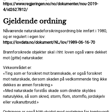
https://www.regjeringen.no/no/dokumenter/nou-2019-
4/id2627812/
Gjeldende ordning
Nåværende naturskadeforsikringsordning ble innført i 1980,
og er regulert i egen lov:
https://lovdata.no/dokument/NL/lov/1989-06-16-70
Brannforsikrede objekter skal i hht. loven også være dekket
mot (gitte) naturskader.
Virkeområdet er:
«Ting som er forsikret mot brannskade, er også forsikret
mot naturskade, dersom skaden på vedkommende ting ikke
dekkes av annen forsikring.»
«Med naturskade forstås skade som direkte skyldes
naturulykke, så som skred, storm, flom, stormflo, jordskjelv
eller vulkanutbrudd.»
Ordningen er også blitt utvidet med erstatning for tomteverdi