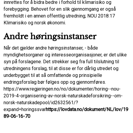
innrettes for å bidra bedre i forhold til klimarisiko og
forebygging. Behovet for en slik gjennomgang er også
fremholdt i en annen offentlig utredning; NOU 2018:17
Klimarisiko og norsk økonomi.
Andre høringsinstanser
Når det gjelder andre høringsinstanser, - både
myndighetsorganer og interesseorganisasjoner, er det ulike
syn på forslagene. Det strekker seg fra full tilslutning til
utredningens forslag, til at disse er for dårlig utredet og
underbygget til at så omfattende og prinsipielle
endringsforslag bør følges opp og gjennomføres.
https://www.regjeringen.no/no/dokumenter/horing--nou-
2019-4-organisering-av-norsk-naturskadeforsikring--om-
norsk-naturskadepool/id2632561/?
expand=horingssvar
https://lovdata.no/dokument/NL/lov/19
89-06-16-70