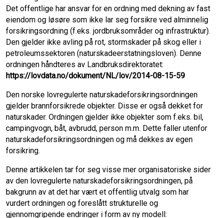
b
t
l
e
Det offentlige har ansvar for en ordning med dekning av fast
eiendom og løsøre som ikke lar seg forsikre ved alminnelig
o
d
forsikringsordning (f.eks. jordbruksområder og infrastruktur).
Den gjelder ikke avling på rot, stormskader på skog eller i
o
I
petroleumssektoren (naturskadeerstatningsloven). Denne
ordningen håndteres av Landbruksdirektoratet:
k
n
https://lovdata.no/dokument/NL/lov/2014-08-15-59
Den norske lovregulerte naturskadeforsikringsordningen
gjelder brannforsikrede objekter. Disse er også dekket for
naturskader. Ordningen gjelder ikke objekter som f.eks. bil,
campingvogn, båt, avbrudd, person m.m. Dette faller utenfor
naturskadeforsikringsordningen og må dekkes av egen
forsikring.
Denne artikkelen tar for seg visse mer organisatoriske sider
av den lovregulerte naturskadeforsikringsordningen, på
bakgrunn av at det har vært et offentlig utvalg som har
vurdert ordningen og foreslått strukturelle og
gjennomgripende endringer i form av ny modell: