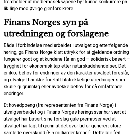
fremholder at medlemsseksapene bør kunne konkurrere på
lik linje med øvrige gjenforsikrere.
Finans Norges syn på
utredningen og forslagene
Både i forbindelse med arbeidet i utvalget og etterfølgende
høring, ga Finans Norge klart uttrykk for at gjeldende ordning
fungerer godt og at kundene får en god – solidarisk basert –
trygghet for økonomisk tap etter naturskadehendelser. Det
er ikke behov for endringer av den karakter utvalget foreslår,
og utvalget har ikke foretatt tilstrekkelige utredninger som
skulle gi grunnlag eller avdekke behov for så omfattende
endringer.
Et hovedpoeng (fra representanten fra Finans Norge) i
utvalgsarbeidet og i Finans Norges høringssvar har vært at
utvalget har basert sine forslag gale premisser ved at
utvalget har lagt til grunn at det over tid er generert store
samlede overskudd (8,5 milliarder kroner). Dette blir feil