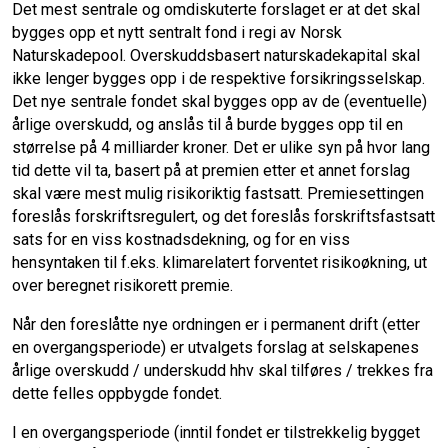
Det mest sentrale og omdiskuterte forslaget er at det skal
bygges opp et nytt sentralt fond i regi av Norsk
Naturskadepool. Overskuddsbasert naturskadekapital skal
ikke lenger bygges opp i de respektive forsikringsselskap.
Det nye sentrale fondet skal bygges opp av de (eventuelle)
årlige overskudd, og anslås til å burde bygges opp til en
størrelse på 4 milliarder kroner. Det er ulike syn på hvor lang
tid dette vil ta, basert på at premien etter et annet forslag
skal være mest mulig risikoriktig fastsatt. Premiesettingen
foreslås forskriftsregulert, og det foreslås forskriftsfastsatt
sats for en viss kostnadsdekning, og for en viss
hensyntaken til f.eks. klimarelatert forventet risikoøkning, ut
over beregnet risikorett premie.
Når den foreslåtte nye ordningen er i permanent drift (etter
en overgangsperiode) er utvalgets forslag at selskapenes
årlige overskudd / underskudd hhv skal tilføres / trekkes fra
dette felles oppbygde fondet.
I en overgangsperiode (inntil fondet er tilstrekkelig bygget