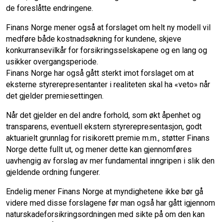
de foreslåtte endringene.
Finans Norge mener også at forslaget om helt ny modell vil
medføre både kostnadsøkning for kundene, skjeve
konkurransevilkår for forsikringsselskapene og en lang og
usikker overgangsperiode.
Finans Norge har også gått sterkt imot forslaget om at
eksterne styrerepresentanter i realiteten skal ha «veto» når
det gjelder premiesettingen.
Når det gjelder en del andre forhold, som økt åpenhet og
transparens, eventuell ekstern styrerepresentasjon, godt
aktuarielt grunnlag for risikorett premie m.m., støtter Finans
Norge dette fullt ut, og mener dette kan gjennomføres
uavhengig av forslag av mer fundamental inngripen i slik den
gjeldende ordning fungerer.
Endelig mener Finans Norge at myndighetene ikke bør gå
videre med disse forslagene før man også har gått igjennom
naturskadeforsikringsordningen med sikte på om den kan