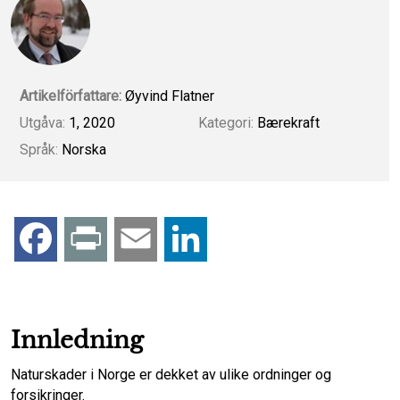
Artikelförfattare:
Øyvind Flatner
Utgåva:
1, 2020
Kategori:
Bærekraft
Språk:
Norska
F
P
E
L
a
r
m
i
c
i
a
n
Innledning
e
n
i
k
Naturskader i Norge er dekket av ulike ordninger og
forsikringer.