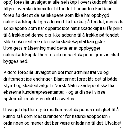
opp) foreslår utvalget at alle selskap i overskuddsår skal
tilføre overskuddsmidler til fondet. For underskuddsår
foreslås det at de selskapene som ikke har oppbygd
naturskadekapital gis adgang til å trekke på fondet, mens de
selskapene som har opparbeidet naturskadekapital får plikt
til å trekke på denne gis ikke adgang til å trekke på fondet
slik konkurrentene uten naturskadekapital kan gjøre.
Utvalgets målsetning med dette er at oppbygget
naturskadekapital hos forsikringsselskapene gradvis skal
bygges ned.
Videre foreslår utvalget en del mer administrative og
driftsmessige endringer. Blant annet foreslås det at både
styret og skadeutvalget i Norsk Naturskadepool skal ha
eksterne kunderepresentanter, - og at disse i visse
spørsmål i realiteten skal ha «veto».
Utvalget drøfter også medlemsselskapenes mulighet til å
kunne stå som reassurandører for naturskadepoolen /
ordningen og mener det bør være anledning til det. Utvalget