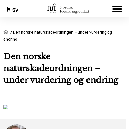
SV
Hoppa
Länkstig
Hem
Den norske naturskadeordningen – under vurdering og
till
endring
huvudinnehåll
Den norske
naturskadeordningen –
under vurdering og endring