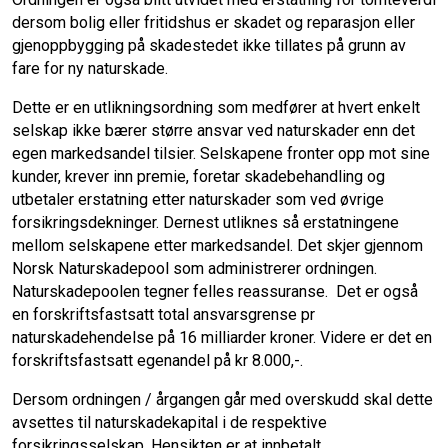
dersom bolig eller fritidshus er skadet og reparasjon eller
gjenoppbygging på skadestedet ikke tillates på grunn av
fare for ny naturskade.
Dette er en utlikningsordning som medfører at hvert enkelt
selskap ikke bærer større ansvar ved naturskader enn det
egen markedsandel tilsier. Selskapene fronter opp mot sine
kunder, krever inn premie, foretar skadebehandling og
utbetaler erstatning etter naturskader som ved øvrige
forsikringsdekninger. Dernest utliknes så erstatningene
mellom selskapene etter markedsandel. Det skjer gjennom
Norsk Naturskadepool som administrerer ordningen.
Naturskadepoolen tegner felles reassuranse. Det er også
en forskriftsfastsatt total ansvarsgrense pr
naturskadehendelse på 16 milliarder kroner. Videre er det en
forskriftsfastsatt egenandel på kr 8.000,-.
Dersom ordningen / årgangen går med overskudd skal dette
avsettes til naturskadekapital i de respektive
forsikringsselskap. Hensikten er at innbetalt