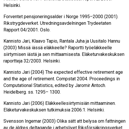
Helsinki.
Forventet pensjoneringsalder i Norge 1995–2000 (2001).
Rikstrygdeverket. Utredningsavdelning­en Trydeetaten
Rapport 04/2001. Oslo.
Kannisto Jari, Klaavo Tapio, Rantala Juha ja Uu­sitalo Hannu
(2003) Missä iässä eläkkeelle? Raportti työeläkkeelle
siirtymisen iästä ja sen mittaamisesta. Eläketurvakeskuksen
raportteja 32/2003. Helsinki.
Kannisto Jari (2004) The expected effective retire­ment age
and the age of retirement. Compstat 2004. Proceedings in
Computational Statistics, edited by Jaromir Antoch.
Heidelberg. ss. 1295– 1300.
Kannisto Jari (2006) Eläkkeellesiirtymisiän mit­taaminen.
Eläketurvakeskuksen tutkimuksia 2006:1. Helsinki.
Svensson Ingemar (2003) Olika sätt att belysa om fattningen
av de äldres deltagande i arbetslivet.Riksförsäkringsverket.