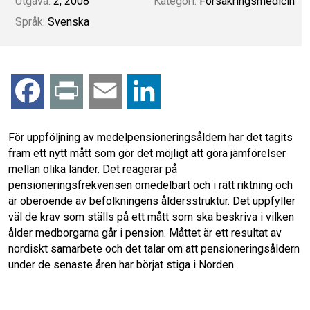
Utgåva:
2, 2008
Kategori:
Försäkringsmedicin
Språk:
Svenska
F
P
E
L
a
r
m
i
För uppföljning av medelpensioneringsåldern har det tagits
fram ett nytt mått som gör det möjligt att göra jämförelser
c
i
a
n
mellan olika länder. Det reagerar på
pensioneringsfrekvensen omedelbart och i rätt riktning och
e
n
i
k
är oberoende av befolkningens åldersstruktur. Det uppfyller
väl de krav som ställs på ett mått som ska beskriva i vilken
b
t
l
e
ålder medborgarna går i pension. Måttet är ett resultat av
nordiskt samarbete och det talar om att pensioneringsåldern
o
d
under de senaste åren har börjat stiga i Norden.
o
I