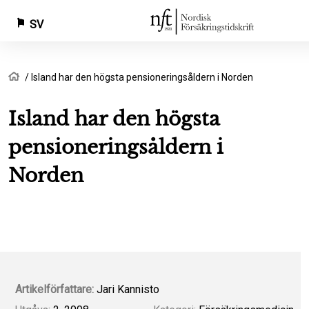
SV
Hoppa
Länkstig
Hem
Island har den högsta pensioneringsåldern i Norden
till
huvudinnehåll
Island har den högsta
pensioneringsåldern i
Norden
Artikelförfattare:
Jari Kannisto