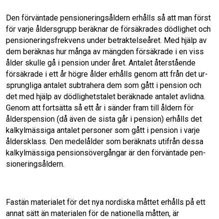
Den förväntade pensioneringsåldern erhålls så att man först
för varje åldersgrupp beräknar de försäkrades dödlighet och
pensionerings­frekvens under betraktelseåret. Med hjälp av
dem beräknas hur många av mängden försäk­rade i en viss
ålder skulle gå i pension under året. Antalet återstående
försäkrade i ett år högre ålder erhålls genom att från det ur­
sprungliga antalet subtrahera dem som gått i pension och
det med hjälp av dödlighetstalet beräknade antalet avlidna.
Genom att fortsätta så ett år i sänder fram till åldern för
ålders­pension (då även de sista går i pension) erhålls det
kalkylmässiga antalet personer som gått i pension i varje
åldersklass. Den medelålder som beräknats utifrån dessa
kalkylmässiga pensionsövergångar är den förväntade pen­
sioneringsåldern.
Fastän materialet för det nya nordiska måt­tet erhålls på ett
annat sätt än materialen för de nationella måtten, är