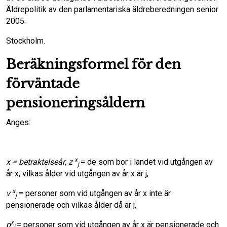
Äldrepolitik av den par­lamentariska äldreberedningen senior
2005.
Stockholm.
Beräkningsformel för den
förväntade
pensioneringsåldern
Anges:
x
x = betraktelseår
,
z
= de som bor i landet vid utgången av
j
år x, vilkas ålder vid utgången av år x är j,
x
v
= personer som vid utgången av år x inte är
j
pensionerade och vilkas ålder då är j,
x
p
= personer som vid utgången av år x är pensionerade och