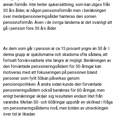
annan förmån. Inte heller sjukersätt­ning, som kan utges från
30 års ålder, är någon pensionsförmån men i beräkningen
över medelpensioneringsålder hanteras den somen
pensionsförmån. Även i de övriga länderna är det ovanligt att
gå i pension före 30 års ålder.
Av dem som går i pension är ca 15 procent yngre än 50 år. I
denna grupp är sjukdomarna och skadorna ofta sådana, att
fortsatt för­värvsarbete inte längre är möjligt. Beräkning­en av
den förväntade pensioneringsåldern för 50-åringar kan
motiveras med att fokusering­en på pensionen bland
personer som fyllt 50kan påverkas genom
pensionspolitiken. Å andra sidan kunde den förväntade
pensione­ringsåldern också beräknas för 60-åringar, men
enligt beräkningar skiljer sig resultaten endast litet från
varandra. Mellan 50- och 60­åringar uppstår en skillnad i fråga
om pensio­neringsålderns nivå, men bilden av utveck­lingen
över tid är likadan.