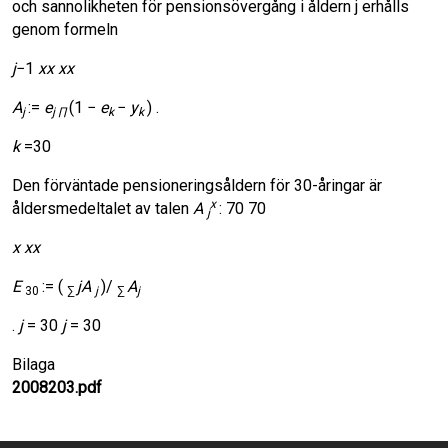
och sannolikheten för pensionsövergång i åldern j erhålls
genom formeln
j
−1
xx xx
A
:=
e
(1 −
e
−
y
) .
j
j
∏
k
k
k
=30
Den förväntade pensioneringsåldern för 30-åringar är
x
åldersmedeltalet av talen
A
: 70 70
j
x xx
E
:= (
jA
)/
A
30
∑
j
∑
j
.
j
= 30
j
= 30
Bilaga
2008203.pdf