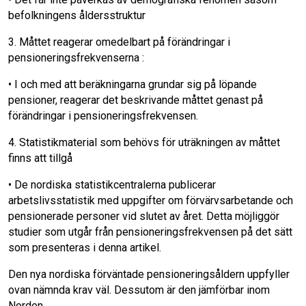
befolkningens ålders­struktur
3. Måttet reagerar omedelbart på förändringar i
pensioneringsfrekvenserna :
• I och med att beräkningarna grundar sig på löpande
pensioner, reagerar det be­skrivande måttet genast på
förändringar i pensioneringsfrekvensen.
4. Statistikmaterial som behövs för uträkning­en av måttet
finns att tillgå
• De nordiska statistikcentralerna publi­cerar
arbetslivsstatistik med uppgifter om förvärvsarbetande och
pensionera­de personer vid slutet av året. Detta möjliggör
studier som utgår från pen­sioneringsfrekvensen på det sätt
som presenteras i denna artikel.
Den nya nordiska förväntade pensionerings­åldern uppfyller
ovan nämnda krav väl. Dess­utom är den jämförbar inom
Norden.