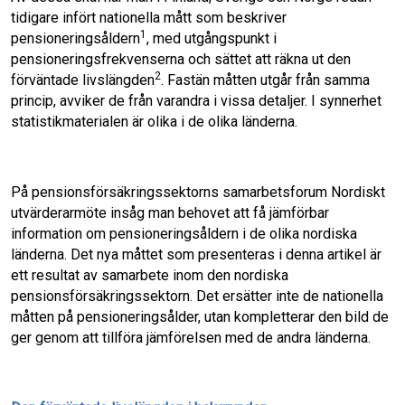
tidigare infört nationella mått som beskriver
1
pensioneringsåldern
, med utgångspunkt i
pensioneringsfrekvenserna och sättet att räkna ut den
2
förväntade livsläng­den
. Fastän måtten utgår från samma
princip, avviker de från varandra i vissa detaljer. I synnerhet
statistikmaterialen är olika i de oli­ka länderna.
På pensionsförsäkringssektorns samarbets­forum Nordiskt
utvärderarmöte insåg man behovet att få jämförbar
information om pen­sioneringsåldern i de olika nordiska
länderna. Det nya måttet som presenteras i denna artikel är
ett resultat av samarbete inom den nordiska
pensionsförsäkringssektorn. Det ersätter inte de nationella
måtten på pensioneringsålder, utan kompletterar den bild de
ger genom att tillföra jämförelsen med de andra länderna.