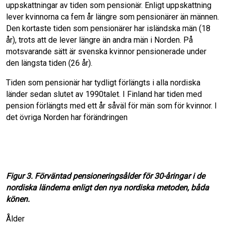
uppskattningar av tiden som pensionär. Enligt uppskattning
lever kvin­norna ca fem år längre som pensionärer än männen.
Den kortaste tiden som pensionärer har isländska män (18
år), trots att de lever längre än andra män i Norden. På
motsvaran­de sätt är svenska kvinnor pensionerade under
den längsta tiden (26 år).
Tiden som pensionär har tydligt förlängts i alla nordiska
länder sedan slutet av 1990­talet. I Finland har tiden med
pension för­längts med ett år såväl för män som för kvin­nor. I
det övriga Norden har förändringen
Figur 3. Förväntad pensioneringsålder för 30-åringar i de
nordiska länderna enligt den nya nordiska metoden, båda
könen.
Ålder