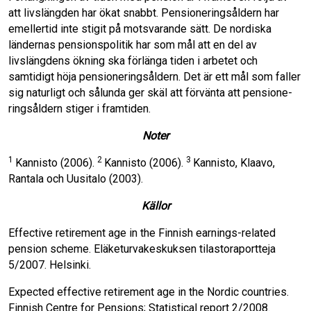
att livslängden har ökat snabbt. Pensioneringsåldern har
emellertid inte stigit på motsvarande sätt. De nordiska
ländernas pensionspolitik har som mål att en del av
livslängdens ökning ska förlänga tiden i arbetet och
samtidigt höja pensioneringsål­dern. Det är ett mål som faller
sig naturligt och sålunda ger skäl att förvänta att pensione­
ringsåldern stiger i framtiden.
Noter
1
2
3
Kannisto (2006).
Kannisto (2006).
Kannisto, Klaavo,
Rantala och Uusitalo (2003).
Källor
Effective retirement age in the Finnish earnings-related
pension scheme. Eläketurvakeskuksen tilastoraportteja
5/2007. Helsinki.
Expected effective retirement age in the Nordic countries.
Finnish Centre for Pensions; Statisti­cal report 2/2008.