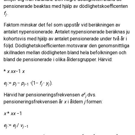
pensionerade beaktas med hjälp av dödlighetskoefficenten
f
.
j
Faktorn minskar det fel som uppstår vid beräkningen av
antalet nypensionerade. Antalet nypensionerade beräknas ju
kohortsvis med hjälp av antalet pensionerade under två år i
följd. Dödlighetskoefficienten motsvarar den genomsnittliga
skillnaden mellan dödligheten bland hela befolkningen och
bland de pensionerade i olika åldersgrupper. Härvid:
*
x xx
−1
x
e
:=
p
−
p
⋅(1−
f
⋅
y
).
j
j
j
−1
j
j
x
Härvid har pensioneringsfrekvensen
e
dvs.
j
pensioneringsfrekvensen år
x
i åldern
j
formen:
x
*
xx
−1
e
:=
e
/
v
j
j
j
−1