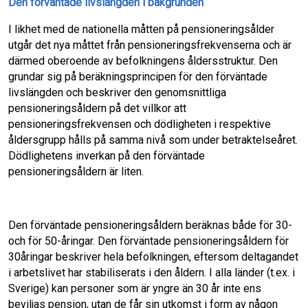
Den förväntade livslängden i bakgrunden
I likhet med de nationella måtten på pensione­ringsålder
utgår det nya måttet från pensione­ringsfrekvenserna och är
därmed oberoende av befolkningens åldersstruktur. Den
grundar sig på beräkningsprincipen för den förvänta­de
livslängden och beskriver den genom­snittliga
pensioneringsåldern på det villkor att
pensioneringsfrekvensen och dödligheten i respektive
åldersgrupp hålls på samma nivå som under betraktelseåret.
Dödlighetens in­verkan på den förväntade
pensioneringsåldern är liten.
Den förväntade pensioneringsåldern be­räknas både för 30-
och för 50-åringar. Den förväntade pensioneringsåldern för
30­åringar beskriver hela befolkningen, eftersom deltagandet
i arbetslivet har stabiliserats i den åldern. I alla länder (t.ex. i
Sverige) kan per­soner som är yngre än 30 år inte ens
beviljas pension, utan de får sin utkomst i form av någon