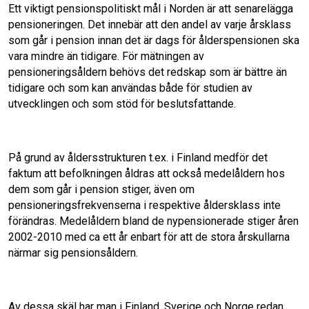
Ett viktigt pensionspolitiskt mål i Norden är att senarelägga
k
n
pensioneringen. Det innebär att den andel av varje årsklass
som går i pension innan det är dags för ålderspensionen ska
vara mindre än tidigare. För mätningen av
pensioneringsåldern behövs det redskap som är bättre än
tidigare och som kan användas både för studien av
utvecklingen och som stöd för beslutsfattande.
På grund av åldersstrukturen t.ex. i Finland medför det
faktum att befolkningen åldras att också medelåldern hos
dem som går i pension stiger, även om
pensioneringsfrekvenserna i respektive åldersklass inte
förändras. Medel­åldern bland de nypensionerade stiger åren
2002-2010 med ca ett år enbart för att de stora årskullarna
närmar sig pensionsåldern.
Av dessa skäl har man i Finland, Sverige och Norge redan