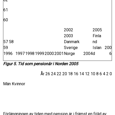
61
60
2002
2005
2003
Finla
57 58
Danmark
nd
59
Sverige
Islan
200
1996
1997
1998
1999
2000
2001
Norge
2004
d
6
Figur 5. Tid som pensionär i Norden 2005
År 26 24 22 20 18 16 14 12 10 8 6 4 2 0
Män Kvinnor
Förlängningen av tiden med pension är i främst en följd av