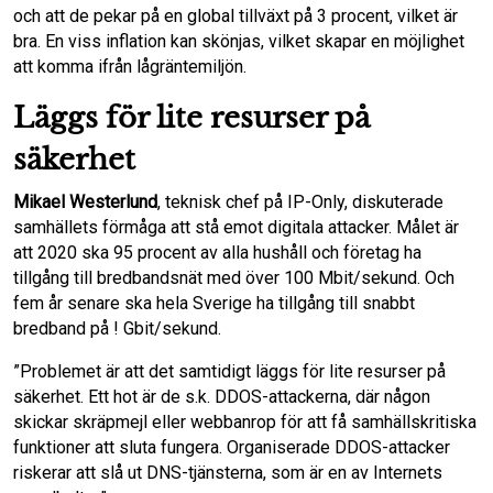
och att de pekar på en global tillväxt på 3 procent, vilket är
bra. En viss inflation kan skönjas, vilket skapar en möjlighet
att komma ifrån lågräntemiljön.
Läggs för lite resurser på
säkerhet
Mikael Westerlund
, teknisk chef på IP-Only, diskuterade
samhällets förmåga att stå emot digitala attacker. Målet är
att 2020 ska 95 procent av alla hushåll och företag ha
tillgång till bredbandsnät med över 100 Mbit/sekund. Och
fem år senare ska hela Sverige ha tillgång till snabbt
bredband på ! Gbit/sekund.
”Problemet är att det samtidigt läggs för lite resurser på
säkerhet. Ett hot är de s.k. DDOS-attackerna, där någon
skickar skräpmejl eller webbanrop för att få samhällskritiska
funktioner att sluta fungera. Organiserade DDOS-attacker
riskerar att slå ut DNS-tjänsterna, som är en av Internets