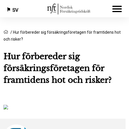
SV
Hoppa
Länkstig
Hem
Hur förbereder sig försäkringsföretagen för framtidens hot
till
och risker?
huvudinnehåll
Hur förbereder sig
försäkringsföretagen för
framtidens hot och risker?