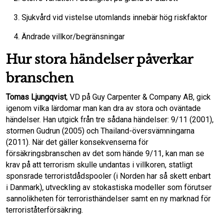
Sjukvård vid vistelse utomlands innebär hög riskfaktor
Ändrade villkor/begränsningar
Hur stora händelser påverkar
branschen
Tomas Ljungqvist
, VD på Guy Carpenter & Company AB, gick
igenom vilka lärdomar man kan dra av stora och oväntade
händelser. Han utgick från tre sådana händelser: 9/11 (2001),
stormen Gudrun (2005) och Thailand-översvämningarna
(2011). När det gäller konsekvenserna för
försäkringsbranschen av det som hände 9/11, kan man se
krav på att terrorism skulle undantas i villkoren, statligt
sponsrade terroristdådspooler (i Norden har så skett enbart
i Danmark), utveckling av stokastiska modeller som förutser
sannolikheten för terroristhändelser samt en ny marknad för
terroriståterförsäkring.