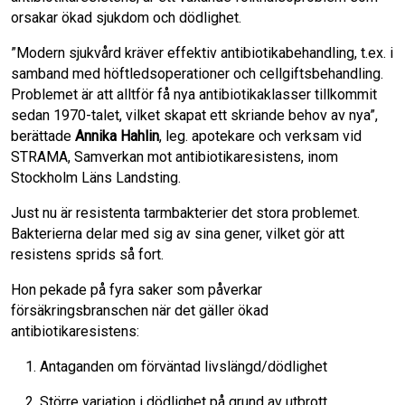
orsakar ökad sjukdom och dödlighet.
”Modern sjukvård kräver effektiv antibiotikabehandling, t.ex. i
samband med höftledsoperationer och cellgiftsbehandling.
Problemet är att alltför få nya antibiotikaklasser tillkommit
sedan 1970-talet, vilket skapat ett skriande behov av nya”,
berättade
Annika Hahlin
, leg. apotekare och verksam vid
STRAMA, Samverkan mot antibiotikaresistens, inom
Stockholm Läns Landsting.
Just nu är resistenta tarmbakterier det stora problemet.
Bakterierna delar med sig av sina gener, vilket gör att
resistens sprids så fort.
Hon pekade på fyra saker som påverkar
försäkringsbranschen när det gäller ökad
antibiotikaresistens:
Antaganden om förväntad livslängd/dödlighet
Större variation i dödlighet på grund av utbrott