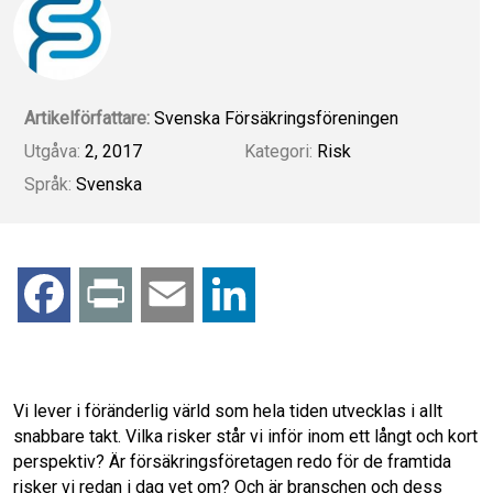
Artikelförfattare:
Svenska Försäkringsföreningen
Utgåva:
2, 2017
Kategori:
Risk
Språk:
Svenska
F
P
E
L
a
r
m
i
c
i
a
n
Vi lever i föränderlig värld som hela tiden utvecklas i allt
snabbare takt. Vilka risker står vi inför inom ett långt och kort
e
n
i
k
perspektiv? Är försäkringsföretagen redo för de framtida
risker vi redan i dag vet om? Och är branschen och dess