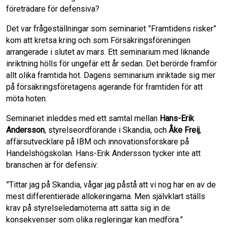
b
t
l
e
företrädare för defensiva?
Det var frågeställningar som seminariet ”Framtidens risker”
o
d
kom att kretsa kring och som Försäkringsföreningen
arrangerade i slutet av mars. Ett seminarium med liknande
o
I
inriktning hölls för ungefär ett år sedan. Det berörde framför
allt olika framtida hot. Dagens seminarium inriktade sig mer
k
n
på försäkringsföretagens agerande för framtiden för att
möta hoten.
Seminariet inleddes med ett samtal mellan
Hans-Erik
Andersson
, styrelseordförande i Skandia, och
Åke Freij
,
affärsutvecklare på IBM och innovationsforskare på
Handelshögskolan. Hans-Erik Andersson tycker inte att
branschen är för defensiv:
”Tittar jag på Skandia, vågar jag påstå att vi nog har en av de
mest differentierade allokeringarna. Men självklart ställs
krav på styrelseledamöterna att sätta sig in de
konsekvenser som olika regleringar kan medföra.”