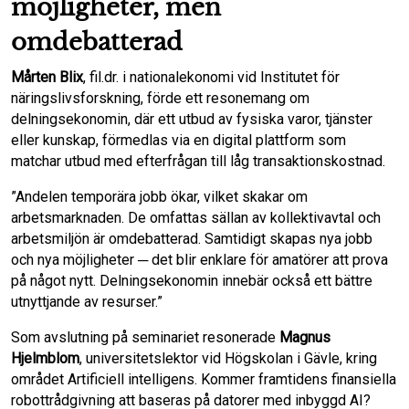
möjligheter, men
omdebatterad
Mårten Blix
, fil.dr. i nationalekonomi vid Institutet för
näringslivsforskning, förde ett resonemang om
delningsekonomin, där ett utbud av fysiska varor, tjänster
eller kunskap, förmedlas via en digital plattform som
matchar utbud med efterfrågan till låg transaktionskostnad.
”Andelen temporära jobb ökar, vilket skakar om
arbetsmarknaden. De omfattas sällan av kollektivavtal och
arbetsmiljön är omdebatterad. Samtidigt skapas nya jobb
och nya möjligheter ─ det blir enklare för amatörer att prova
på något nytt. Delningsekonomin innebär också ett bättre
utnyttjande av resurser.”
Som avslutning på seminariet resonerade
Magnus
Hjelmblom
, universitetslektor vid Högskolan i Gävle, kring
området Artificiell intelligens. Kommer framtidens finansiella
robottrådgivning att baseras på datorer med inbyggd AI?