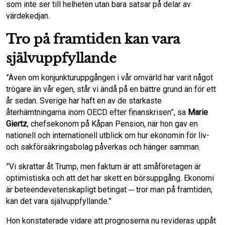
som inte ser till helheten utan bara satsar på delar av
värdekedjan.
Tro på framtiden kan vara
självuppfyllande
”Även om konjunkturuppgången i vår omvärld har varit något
trögare än vår egen, står vi ändå på en bättre grund än för ett
år sedan. Sverige har haft en av de starkaste
återhämtningarna inom OECD efter finanskrisen”, sa
Marie
Giertz
, chefsekonom på Kåpan Pension, när hon gav en
nationell och internationell utblick om hur ekonomin för liv-
och sakförsäkringsbolag påverkas och hänger samman.
”Vi skrattar åt Trump, men faktum är att småföretagen är
optimistiska och att det har skett en börsuppgång. Ekonomi
är beteendevetenskapligt betingat ─ tror man på framtiden,
kan det vara självuppfyllande.”
Hon konstaterade vidare att prognoserna nu revideras uppåt