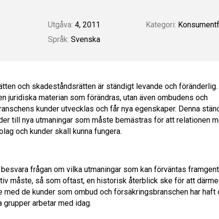
Utgåva:
4, 2011
Kategori:
Konsumentf
Språk:
Svenska
ätten och skadeståndsrätten är ständigt levande och föränderlig.
den juridiska materian som förändras, utan även ombudens och
ranschens kunder utvecklas och får nya egenskaper. Denna stän
eder till nya utmaningar som måste bemästras för att relationen 
olag och kunder skall kunna fungera.
a besvara frågan om vilka utmaningar som kan förväntas framgent 
iv måste, så som oftast, en historisk återblick ske för att därm
e med de kunder som ombud och försäkringsbranschen har haft 
 grupper arbetar med idag.