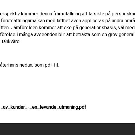
perspektiv kommer denna framställning att ta sikte på personska
förutsättningarna kan med lätthet även appliceras på andra omr
ätten. Jämförelsen kommer att ske på generationsbasis, väl med
förelse i många avseenden blir att betrakta som en grov generali
 tänkvärd.
 återfinns nedan, som pdf-fil.
n_av_kunder_-_en_levande_utmaning.pdf