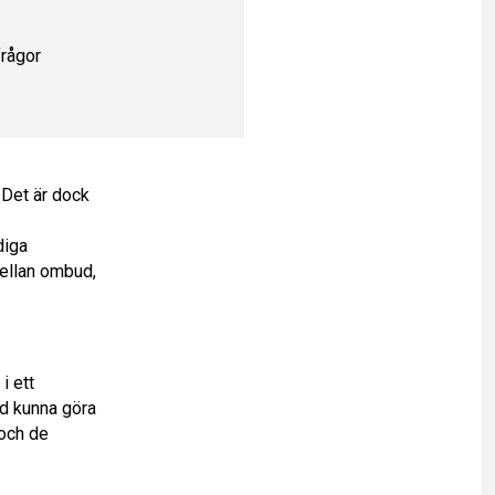
rågor
 Det är dock
diga
mellan ombud,
i ett
ed kunna göra
och de