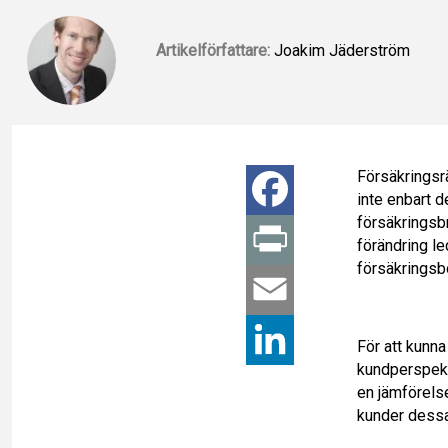
Artikelförfattare:
Joakim Jäderström
Försäkringsr
F
inte enbart 
försäkringsb
a
P
förändring l
försäkringsb
c
r
E
e
i
m
L
För att kunn
kundperspekt
b
n
a
i
en jämförels
kunder dessa
o
t
i
n