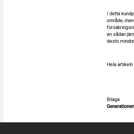
o
l
k
I detta kund
område, men 
k
e
försäkringsr
en sådan jäm
d
desto mindre
I
Hela artikeln
n
Bilaga
Generatione