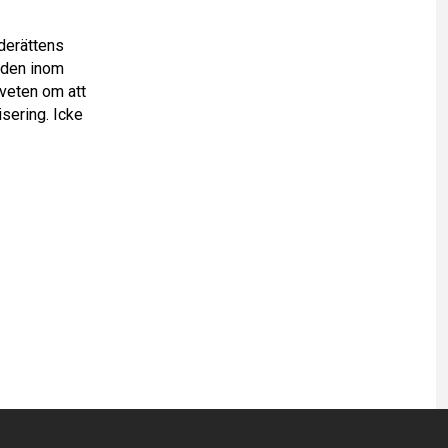
derättens
åden inom
veten om att
sering. Icke