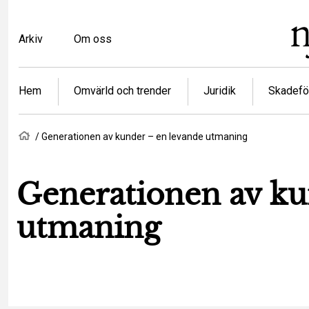
Hoppa
till
Top
Arkiv
Om oss
huvudinnehåll
menu
Article
Hem
Omvärld och trender
Juridik
Skadefö
categories
Länkstig
Hem
Generationen av kunder – en levande utmaning
Generationen av ku
utmaning